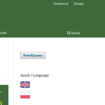
Zarejestruj
Zaloguj
takt
Szukaj
Prześlij pracę
Język / Language