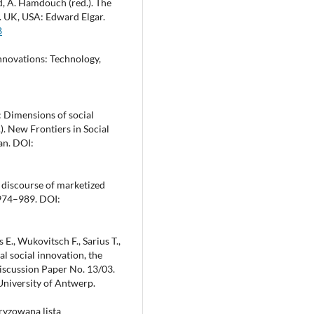
, A. Hamdouch (red.). The
. UK, USA: Edward Elgar.
8
Innovations: Technology,
n: Dimensions of social
.). New Frontiers in Social
an. DOI:
e discourse of marketized
 974–989. DOI:
 E., Wukovitsch F., Sarius T.,
al social innovation, the
iscussion Paper No. 13/03.
University of Antwerp.
ryzowaną listą