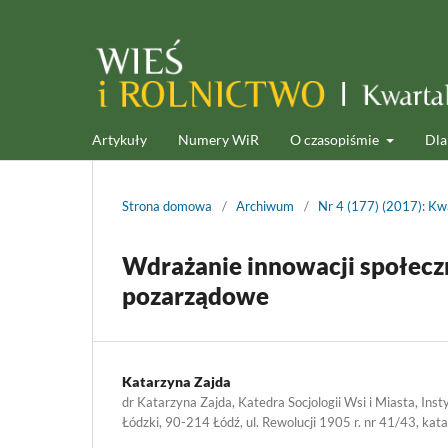
Artykuły
Numery WiR
O czasopiśmie
Dla
Strona domowa
/
Archiwum
/
Nr 4 (177) (2017): Kwa
Wdrażanie innowacji społeczn
pozarządowe
Katarzyna Zajda
dr Katarzyna Zajda, Katedra Socjologii Wsi i Miasta, Inst
Łódzki, 90-214 Łódź, ul. Rewolucji 1905 r. nr 41/43, kat