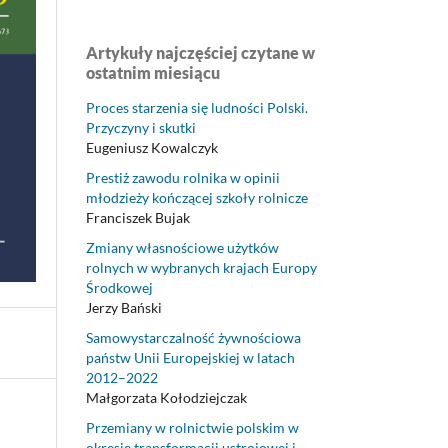
Artykuły najczęściej czytane w
ostatnim miesiącu
Proces starzenia się ludności Polski.
Przyczyny i skutki
Eugeniusz Kowalczyk
Prestiż zawodu rolnika w opinii
młodzieży kończącej szkoły rolnicze
Franciszek Bujak
Zmiany własnościowe użytków
rolnych w wybranych krajach Europy
Środkowej
Jerzy Bański
Samowystarczalność żywnościowa
państw Unii Europejskiej w latach
2012–2022
Małgorzata Kołodziejczak
Przemiany w rolnictwie polskim w
okresie transformacji ustrojowej i