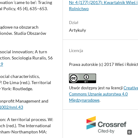
Nr 4 (177) (2017): Kwartalnik Wieś i
vation ‘came to be’: Tracing
Rolnictwo
l Policy, 45 (4), 635–653.
Dział
ządowe na obszarach
Artykuły
gionów. Studia Obszarów
Licencja
 social innovation; A turn
ion. Sociologia Ruralis, 56
19
Prawa autorskie (c) 2017 Wieś i Rolni
cial characteristics,
. De Lima (red.). Territorial
Utwór dostępny jest na licencji
Creativ
 York: Routledge.
Commons Uznanie autorstwa 4.0
Międzynarodowe
.
. Nonprofit Management and
.1002/nml.43
on: A territorial process. W:
 (red.). The International
ltenham-Northampton MA:
0