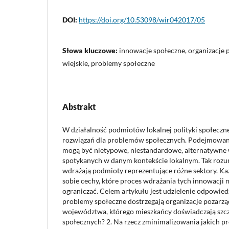
DOI:
https://doi.org/10.53098/wir042017/05
Słowa kluczowe:
innowacje społeczne, organizacje 
wiejskie, problemy społeczne
Abstrakt
W działalność podmiotów lokalnej polityki społeczn
rozwiązań dla problemów społecznych. Podejmowane
mogą być nietypowe, niestandardowe, alternatywne 
spotykanych w danym kontekście lokalnym. Tak roz
wdrażają podmioty reprezentujące różne sektory. Ka
sobie cechy, które proces wdrażania tych innowacj
ograniczać. Celem artykułu jest udzielenie odpowiedzi
problemy społeczne dostrzegają organizacje pozarzą
województwa, którego mieszkańcy doświadczają szc
społecznych? 2. Na rzecz zminimalizowania jakich 