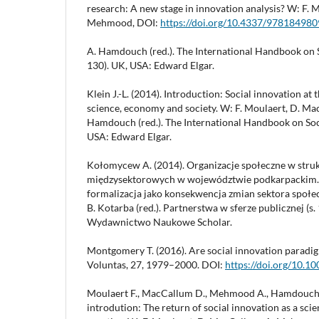
research: A new stage in innovation analysis? W: F. 
Mehmood, DOI:
https://doi.org/10.4337/97818498
A. Hamdouch (red.). The International Handbook on S
130). UK, USA: Edward Elgar.
Klein J.-L. (2014). Introduction: Social innovation a
science, economy and society. W: F. Moulaert, D. M
Hamdouch (red.). The International Handbook on Soci
USA: Edward Elgar.
Kołomycew A. (2014). Organizacje społeczne w stru
międzysektorowych w województwie podkarpackim. P
formalizacja jako konsekwencja zmian sektora społ
B. Kotarba (red.). Partnerstwa w sferze publicznej (
Wydawnictwo Naukowe Scholar.
Montgomery T. (2016). Are social innovation parad
Voluntas, 27, 1979–2000. DOI:
https://doi.org/10.
Moulaert F., MacCallum D., Mehmood A., Hamdouch 
introdution: The return of social innovation as a scie