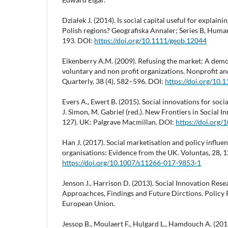
Działek J. (2014). Is social capital useful for explai
Polish regions? Geografiska Annaler; Series B, Huma
193. DOI:
https://doi.org/10.1111/geob.12044
Eikenberry A.M. (2009). Refusing the market: A demo
voluntary and non profit organizations. Nonprofit a
Quarterly, 38 (4), 582–596. DOI:
https://doi.org/1
Evers A., Ewert B. (2015). Social innovations for soci
J. Simon, M. Gabriel (red.). New Frontiers in Social I
127). UK: Palgrave Macmillan. DOI:
https://doi.org
Han J. (2017). Social marketisation and policy influen
organisations: Evidence from the UK. Voluntas, 28,
https://doi.org/10.1007/s11266-017-9853-1
Jenson J., Harrison D. (2013). Social Innovation Res
Approachces, Findings and Future Dirctions. Policy
European Union.
Jessop B., Moulaert F., Hulgard L., Hamdouch A. (201