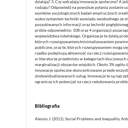
działają? 3. Czy wdrażają innowacje społeczne? A jeśli
rodzaju? Odpowiedź na powyższe pytania zostanie u
wyników socjologicznych badań empirycznych zreali
wykorzystaniem techniki wywiadu swobodnego ze st
poszukiwanych informacji oraz techniki pogłębion
próbie odpowiednio: 108 oraz 4 organizacji pozarzą
województwa lubelskiego. Organizacje te dzielą prob
których rozwiązywaniem/minimalizowaniem powinny
publiczne, oraz te, których rozwiązywaniem mogą się
rzadko podejmują aktywność na rzecz rozwiązywan
w literaturze przedmiotu w kategoriach kluczowych 
marginalizacji obszarów wiejskich. Około 3% ogółu 
innowacje społeczne skoncentrowane przede wszyst
zindywidualizowanych usług. Innowacje te są najczęś
ogranicza ich potencjał na rzecz redukowania prob
Bibliografia
Alessio J. (2011). Social Problems and Inequality. As