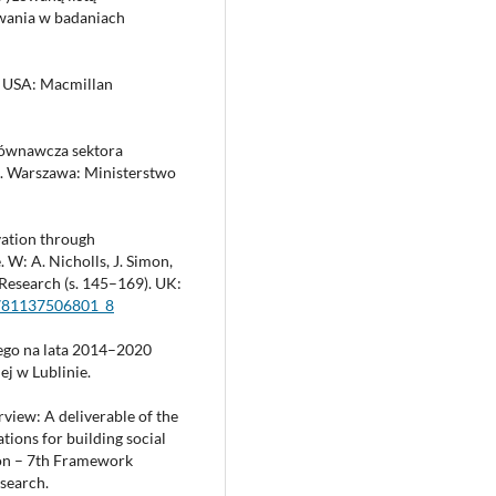
owania w badaniach
3. USA: Macmillan
równawcza sektora
. Warszawa: Ministerstwo
vation through
 W: A. Nicholls, J. Simon,
 Research (s. 145–169). UK:
/9781137506801_8
iego na lata 2014–2020
ej w Lublinie.
view: A deliverable of the
tions for building social
ion – 7th Framework
search.