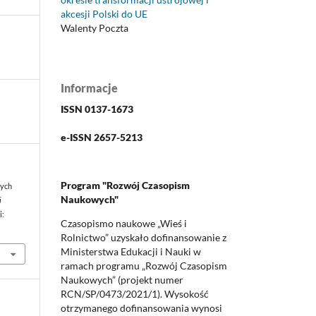
akcesji Polski do UE
Walenty Poczta
Informacje
ISSN 0137-1673
e-ISSN 2657-5213
Program "Rozwój Czasopism
nych
Naukowych"
i
i:
Czasopismo naukowe „Wieś i
Rolnictwo” uzyskało dofinansowanie z
Ministerstwa Edukacji i Nauki w
ramach programu „Rozwój Czasopism
Naukowych” (projekt numer
RCN/SP/0473/2021/1). Wysokość
otrzymanego dofinansowania wynosi