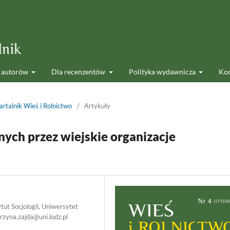
 autorów
Dla recenzentów
Polityka wydawnicza
Kon
rtalnik Wieś i Rolnictwo
/
Artykuły
ych przez wiejskie organizacje
ytut Socjologii, Uniwersytet
arzyna.zajda@uni.lodz.pl