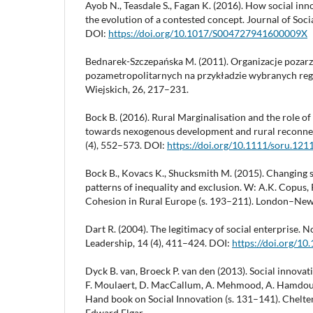
Ayob N., Teasdale S., Fagan K. (2016). How social inno
the evolution of a contested concept. Journal of Socia
DOI:
https://doi.org/10.1017/S004727941600009X
Bednarek-Szczepańska M. (2011). Organizacje pozar
pozametropolitarnych na przykładzie wybranych re
Wiejskich, 26, 217–231.
Bock B. (2016). Rural Marginalisation and the role of
towards nexogenous development and rural reconnect
(4), 552–573. DOI:
https://doi.org/10.1111/soru.121
Bock B., Kovacs K., Shucksmith M. (2015). Changing so
patterns of inequality and exclusion. W: A.K. Copus, P
Cohesion in Rural Europe (s. 193–211). London–New
Dart R. (2004). The legitimacy of social enterprise
Leadership, 14 (4), 411–424. DOI:
https://doi.org/10
Dyck B. van, Broeck P. van den (2013). Social innovati
F. Moulaert, D. MacCallum, A. Mehmood, A. Hamdouch
Hand book on Social Innovation (s. 131–141). Che
Edward Elgar.