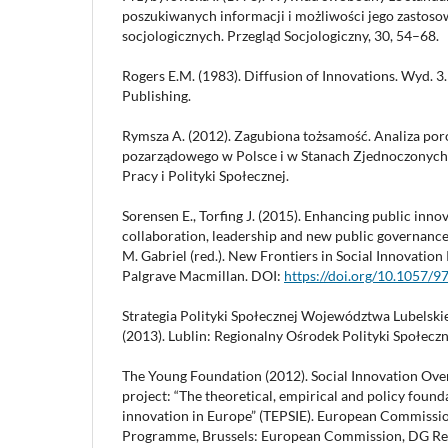
poszukiwanych informacji i możliwości jego zastos
socjologicznych. Przegląd Socjologiczny, 30, 54–68.
Rogers E.M. (1983). Diffusion of Innovations. Wyd. 
Publishing.
Rymsza A. (2012). Zagubiona tożsamość. Analiza po
pozarządowego w Polsce i w Stanach Zjednoczonych
Pracy i Polityki Społecznej.
Sorensen E., Torfing J. (2015). Enhancing public inno
collaboration, leadership and new public governance.
M. Gabriel (red.). New Frontiers in Social Innovation
Palgrave Macmillan. DOI:
https://doi.org/10.1057
Strategia Polityki Społecznej Województwa Lubelsk
(2013). Lublin: Regionalny Ośrodek Polityki Społeczn
The Young Foundation (2012). Social Innovation Over
project: “The theoretical, empirical and policy founda
innovation in Europe” (TEPSIE). European Commiss
Programme, Brussels: European Commission, DG Re