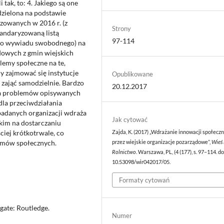
 tak, to: 4. Jakiego są one
dzielona na podstawie
zowanych w 2016 r. (z
Strony
andaryzowaną listą
97-114
ego wywiadu swobodnego) na
dowych z gmin wiejskich
lemy społeczne na te,
 zajmować się instytucje
Opublikowane
 zająć samodzielnie. Bardzo
20.12.2017
ia problemów opisywanych
dla przeciwdziałania
badanych organizacji wdraża
Jak cytować
kim na dostarczaniu
ciej krótkotrwale, co
Zajda, K. (2017) „Wdrażanie innowacji społecz
lemów społecznych.
przez wiejskie organizacje pozarządowe”,
Wieś 
Rolnictwo
. Warszawa, PL, (4 (177), s. 97–114. do
10.53098/wir042017/05.
Formaty cytowań
hgate: Routledge.
Numer