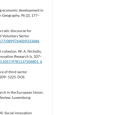
ning economic development in
n Geography, 96 (2), 177–
cratic discourse for
nd Voluntary Sector
0.1177/0899764009333686
al cohesion. W: A. Nicholls,
nnovation Research (s. 107–
/10.1057/9781137506801_6
ce of third sector
 1209–1225. DOI:
earch in the European Union.
 Review. Luxemburg:
4). Social innovation