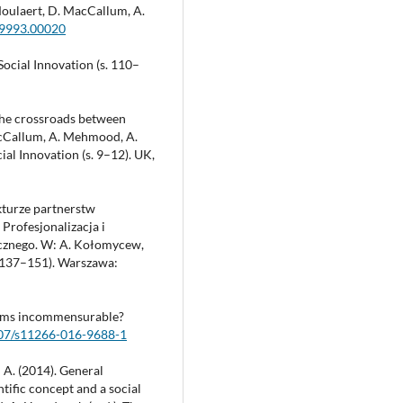
Moulaert, D. MacCallum, A.
09993.00020
ocial Innovation (s. 110–
t the crossroads between
acCallum, A. Mehmood, A.
al Innovation (s. 9–12). UK,
kturze partnerstw
rofesjonalizacja i
ecznego. W: A. Kołomycew,
s. 137–151). Warszawa:
igms incommensurable?
1007/s11266-016-9688-1
A. (2014). General
ntific concept and a social