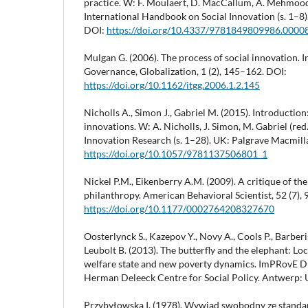
practice. W: F. Moulaert, D. MacCallum, A. Mehmood
International Handbook on Social Innovation (s. 1–8)
DOI:
https://doi.org/10.4337/9781849809986.0000
Mulgan G. (2006). The process of social innovation. 
Governance, Globalization, 1 (2), 145–162. DOI:
https://doi.org/10.1162/itgg.2006.1.2.145
Nicholls A., Simon J., Gabriel M. (2015). Introductio
innovations. W: A. Nicholls, J. Simon, M. Gabriel (red
Innovation Research (s. 1–28). UK: Palgrave Macmill
https://doi.org/10.1057/9781137506801_1
Nickel P.M., Eikenberry A.M. (2009). A critique of th
philanthropy. American Behavioral Scientist, 52 (7),
https://doi.org/10.1177/0002764208327670
Oosterlynck S., Kazepov Y., Novy A., Cools P., Barberis
Leubolt B. (2013). The butterfly and the elephant: Loc
welfare state and new poverty dynamics. ImPRovE D
Herman Deleeck Centre for Social Policy. Antwerp: 
Przybyłowska I. (1978). Wywiad swobodny ze standa