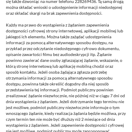
się także dzwoniąc na numer telefonu
228269436
. Tą samą drogą
można składać wnioski o udostępnienie informacji niedostępnej
oraz składać skargi na brak zapewnienia dostępności.
Każdy ma prawo do wystąpienia z żądaniem zapewnienia
dostępności cyfrowej strony internetowej, aplikacji mobilnej lub
jakiegoś ich elementu. Można także zażądać udostępnienia
informacji za pomocą alternatywnego sposobu dostępu, na
przykład przez odczytanie niedostępnego cyfrowo dokumentu,
opisanie zawartości filmu bez audiodeskrypcji itp. Żądanie
powinno zawierać dane osoby zgłaszającej żądanie, wskazanie, o
którą stronę internetową lub aplikację mobilną chodzi oraz
sposób kontaktu. Jeżeli osoba żądająca zgłasza potrzebę
otrzymania informacji za pomocą alternatywnego sposobu
dostępu, powinna także określić dogodny dla niej sposób
przedstawienia tej informacji. Podmiot publiczny powinien
zrealizować żądanie niezwłocznie, nie później niż w ciągu 7 dni od
dnia wystąpienia z żądaniem. Jeżeli dotrzymanie tego terminu nie
jest możliwe, podmiot publiczny niezwłocznie informuje o tym
wnoszącego żądanie, kiedy realizacja żądania będzie możliwa, przy
czym termin ten nie może być dłuższy niż 2 miesiące od dnia
wystąpienia z żądaniem. Jeżeli zapewnienie dostępności cyfrowej
nie jest możliwe, podmiot publiczny może zaproponować