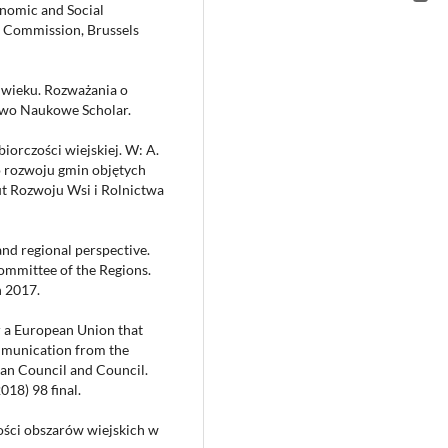
nomic and Social
 Commission, Brussels
 wieku. Rozważania o
two Naukowe Scholar.
iorczości wiejskiej. W: A.
 rozwoju gmin objętych
ut Rozwoju Wsi i Rolnictwa
and regional perspective.
ommittee of the Regions.
ń 2017.
 a European Union that
Communication from the
an Council and Council.
18) 98 final.
ności obszarów wiejskich w