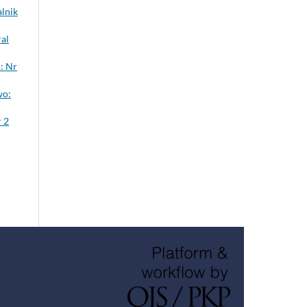
alnik
al
: Nr
wo:
r 2