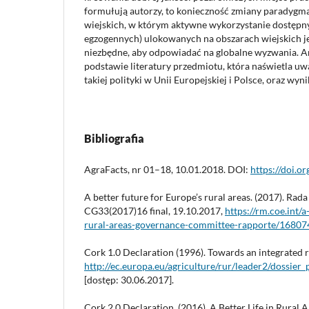
formułują autorzy, to konieczność zmiany paradyg
wiejskich, w którym aktywne wykorzystanie dostępn
egzogennych) ulokowanych na obszarach wiejskich jes
niezbędne, aby odpowiadać na globalne wyzwania. A
podstawie literatury przedmiotu, która naświetla u
takiej polityki w Unii Europejskiej i Polsce, oraz wy
Bibliografia
AgraFacts, nr 01–18, 10.01.2018. DOI:
https://doi.
A better future for Europe’s rural areas. (2017). Rad
CG33(2017)16 final, 19.10.2017,
https://rm.coe.int/
rural-areas-governance-committee-rapporte/1680
Cork 1.0 Declaration (1996). Towards an integrated 
http://ec.europa.eu/agriculture/rur/leader2/dossier_
[dostęp: 30.06.2017].
Cork 2.0 Declaration. (2016). A Better Life in Rural A