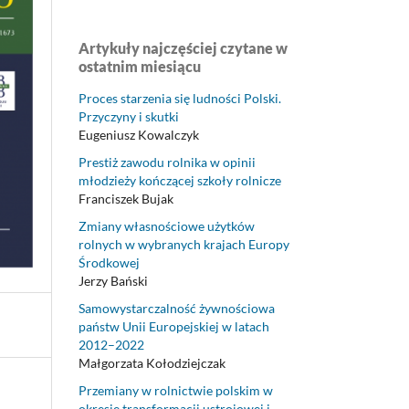
Artykuły najczęściej czytane w
ostatnim miesiącu
Proces starzenia się ludności Polski.
Przyczyny i skutki
Eugeniusz Kowalczyk
Prestiż zawodu rolnika w opinii
młodzieży kończącej szkoły rolnicze
Franciszek Bujak
Zmiany własnościowe użytków
rolnych w wybranych krajach Europy
Środkowej
Jerzy Bański
Samowystarczalność żywnościowa
państw Unii Europejskiej w latach
2012–2022
Małgorzata Kołodziejczak
Przemiany w rolnictwie polskim w
okresie transformacji ustrojowej i