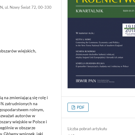
AN, ul. Nowy Świat 72, 00-330
obszarów wiejskich,
 na zmieniającą się rolę i
75% zatrudnionych na
PDF
z gospodarstwem rolnym,
rozważań autorów w
bszary wiejskie w Polsce i
zególnie w obszarze
Liczba pobrań artykułu
y. Główny wniosek, jaki