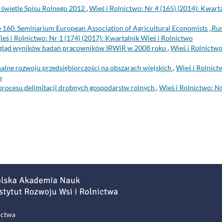
 świetle Spisu Rolnego 2012
,
Wieś i Rolnictwo: Nr 4 (165) (2014): Kwart
 160. Seminarium European Association of Agricultural Economists „Rur
eś i Rolnictwo: Nr 1 (174) (2017): Kwartalnik Wieś i Rolnictwo
gląd wyników badań pracowników IRWiR w 2008 roku
,
Wieś i Rolnictwo
lne rozwoju przedsiębiorczości na obszarach wiejskich
,
Wieś i Rolnict
o
procesu delimitacji drobnych gospodarstw rolnych
,
Wieś i Rolnictwo: N
ictwa