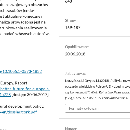
648
matu rozwojowego obszarów
ych zasobów (endo- i
t aktualnie konieczne i
Strony
naliza prowadzona jest na
169-187
warunkowania realizowania
niki badań własnych autorów.
Opublikowane
20.06.2018
org/10.1055/a-0573-1832
Jak cytować
Nurzyńska, I. i Drygas, M. (2018) „Polityka roz
a Europy. Raport
obszarów wiejskich w Polsce (UE) – zbędny wy
a-better-future-for-europe-s-
czy konieczność?”,
Wieś i Rolnictwo
. Warszawa, 
74b728
[dostęp: 30.06.2017].
(179), s. 169–187. doi: 10.53098/wir022018/09.
rural development policy.
Formaty cytowań
p/en/dossier/cork.pdf
Numer
reas.