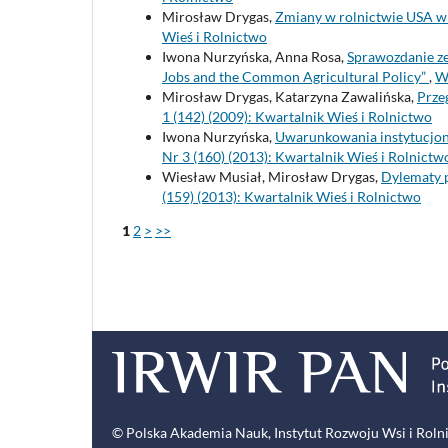
Mirosław Drygas,
Zmiany w rolnictwie USA w
Wieś i Rolnictwo
Iwona Nurzyńska, Anna Rosa,
Sprawozdanie ze
Jobs and the Common Agricultural Policy”
,
Wi
Mirosław Drygas, Katarzyna Zawalińska,
Prze
1 (142) (2009): Kwartalnik Wieś i Rolnictwo
Iwona Nurzyńska,
Uwarunkowania instytucjona
Nr 3 (160) (2013): Kwartalnik Wieś i Rolnictw
Wiesław Musiał, Mirosław Drygas,
Dylematy 
(159) (2013): Kwartalnik Wieś i Rolnictwo
1
2
>
>>
© Polska Akademia Nauk, Instytut Rozwoju Wsi i Roln