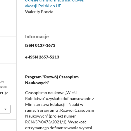
akcesji Polski do UE
Walenty Poczta
Informacje
ISSN 0137-1673
e-ISSN 2657-5213
Program "Rozwój Czasopism
woju
Naukowych"
datek
Czasopismo naukowe „Wieś i
PL, (2
Rolnictwo” uzyskało dofinansowanie z
Ministerstwa Edukacji i Nauki w
ramach programu „Rozwój Czasopism
Naukowych” (projekt numer
RCN/SP/0473/2021/1). Wysokość
otrzymanego dofinansowania wynosi