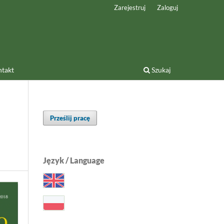
Zarejestruj
Zaloguj
takt
Szukaj
Prześlij pracę
Język / Language