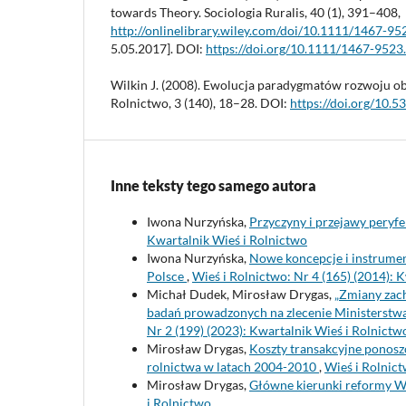
towards Theory. Sociologia Ruralis, 40 (1), 391–408,
http://onlinelibrary.wiley.com/doi/10.1111/1467-9
5.05.2017]. DOI:
https://doi.org/10.1111/1467-9523
Wilkin J. (2008). Ewolucja paradygmatów rozwoju ob
Rolnictwo, 3 (140), 18–28. DOI:
https://doi.org/10.
Inne teksty tego samego autora
Iwona Nurzyńska,
Przyczyny i przejawy peryf
Kwartalnik Wieś i Rolnictwo
Iwona Nurzyńska,
Nowe koncepcje i instrument
Polsce
,
Wieś i Rolnictwo: Nr 4 (165) (2014): 
Michał Dudek, Mirosław Drygas,
„Zmiany zach
badań prowadzonych na zlecenie Ministerstw
Nr 2 (199) (2023): Kwartalnik Wieś i Rolnictw
Mirosław Drygas,
Koszty transakcyjne ponoszo
rolnictwa w latach 2004-2010
,
Wieś i Rolnict
Mirosław Drygas,
Główne kierunki reformy W
i Rolnictwo