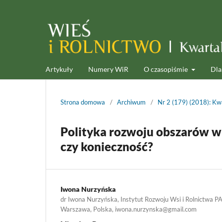
Artykuły
Numery WiR
O czasopiśmie
Dla
Strona domowa
/
Archiwum
/
Nr 2 (179) (2018): Kwa
Polityka rozwoju obszarów wi
czy konieczność?
Iwona Nurzyńska
dr Iwona Nurzyńska, Instytut Rozwoju Wsi i Rolnictwa P
Warszawa, Polska, iwona.nurzynska@gmail.com