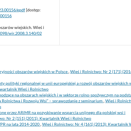
523.00156/epdf
[dostęp:
.00156
szarów wiejskich. Wieś i
53098/wir.2008.3.140/02
eryjności obszarów wiejskich w Polsce
,
Wieś i Rolnictwo: Nr 2 (171) (201
y polityki regionalnej w unii europejskiej a rozwój obszarów wiejskich 
Kwartalnik Wieś i Rolnictwo
odzące na obszarach wiejskich i w sektorze rolno-spożywczym na podst
a Rolnictwa i Rozwoju Wsi” – sprawozdanie z seminarium
,
Wieś i Rolnic
o
ne przez ARiMR na pozyskiwanie wsparcia unijnego dla polskiej wsi i
wo: Nr 2 (151) (2011): Kwartalnik Wieś i Rolnictwo
PR na lata 2014-2020
,
Wieś i Rolnictwo: Nr 4 (161) (2013): Kwartalnik 