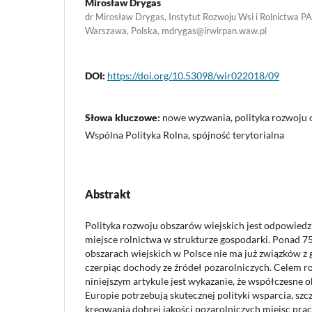
Mirosław Drygas
dr Mirosław Drygas, Instytut Rozwoju Wsi i Rolnictwa P
Warszawa, Polska, mdrygas@irwirpan.waw.pl
DOI:
https://doi.org/10.53098/wir022018/09
Słowa kluczowe:
nowe wyzwania, polityka rozwoju 
Wspólna Polityka Rolna, spójność terytorialna
Abstrakt
Polityka rozwoju obszarów wiejskich jest odpowiedzią
miejsce rolnictwa w strukturze gospodarki. Ponad 
obszarach wiejskich w Polsce nie ma już związków 
czerpiąc dochody ze źródeł pozarolniczych. Celem 
niniejszym artykule jest wykazanie, że współczesne o
Europie potrzebują skutecznej polityki wsparcia, szc
kreowania dobrej jakości pozarolniczych miejsc prac