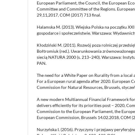
European Parliament, the Council, the European Eco
Committee and Committee of the Regions. European
29,11,2017, COM (2017) 713 final.
Halamska M. (2013). Wiejska Polska na początku XXI
gospodarce i społeczeństwie. Warszawa: Wydawnic
Kłodziński M. (2011). Rozwój poza rolniczej przedsięb
Bołtromiuk (red.). Uwarunkowania zrównoważonego
siecią NATURA 2000 (s. 213–240). Warszawa: Instyt
PAN.
The need for a White Paper on Rurality from a local 
For a European rural agenda after 2020. European C
Commission for Natural Resources, Brussels, stycze
A new modern Multiannual Financial Framework for
delivers efficiently for its priorities post – 2020, 
Commission to the European Parliament, the Europe
European Commission, Brussels 14.02.2018, COM (20
Nurzyńska I. (2016). Przyczyny i przejawy peryferyj