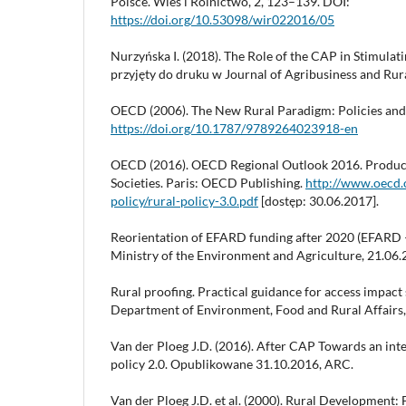
Polsce. Wieś i Rolnictwo, 2, 123–139. DOI:
https://doi.org/10.53098/wir022016/05
Nurzyńska I. (2018). The Role of the CAP in Stimulati
przyjęty do druku w Journal of Agribusiness and Ru
OECD (2006). The New Rural Paradigm: Policies and
https://doi.org/10.1787/9789264023918-en
OECD (2016). OECD Regional Outlook 2016. Producti
Societies. Paris: OECD Publishing.
http://www.oecd.o
policy/rural-policy-3.0.pdf
[dostęp: 30.06.2017].
Reorientation of EFARD funding after 2020 (EFARD –
Ministry of the Environment and Agriculture, 21.06.
Rural proofing. Practical guidance for access impact s
Department of Environment, Food and Rural Affairs,
Van der Ploeg J.D. (2016). After CAP Towards an int
policy 2.0. Opublikowane 31.10.2016, ARC.
Van der Ploeg J.D. et al. (2000). Rural Development: