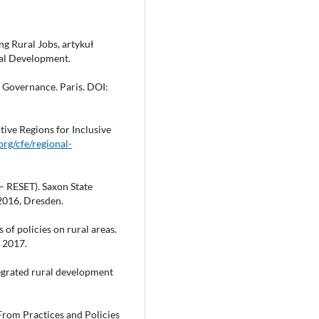
ng Rural Jobs, artykuł
ral Development.
 Governance. Paris. DOI:
ve Regions for Inclusive
rg/cfe/regional-
 RESET). Saxon State
2016, Dresden.
 of policies on rural areas.
 2017.
egrated rural development
 From Practices and Policies