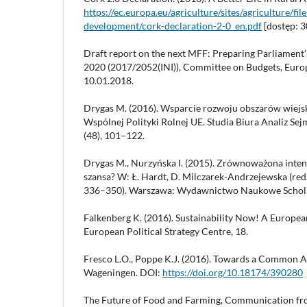
https://ec.europa.eu/agriculture/sites/agriculture/fil
development/cork-declaration-2-0_en.pdf
[dostęp: 3
Draft report on the next MFF: Preparing Parliament’
2020 (2017/2052(INI)), Committee on Budgets, Euro
10.01.2018.
Drygas M. (2016). Wsparcie rozwoju obszarów wiejs
Wspólnej Polityki Rolnej UE. Studia Biura Analiz Se
(48), 101–122.
Drygas M., Nurzyńska I. (2015). Zrównoważona intens
szansa? W: Ł. Hardt, D. Milczarek-Andrzejewska (red.)
336–350). Warszawa: Wydawnictwo Naukowe Schola
Falkenberg K. (2016). Sustainability Now! A European
European Political Strategy Centre, 18.
Fresco L.O., Poppe K.J. (2016). Towards a Common Ag
Wageningen. DOI:
https://doi.org/10.18174/390280
The Future of Food and Farming, Communication fr