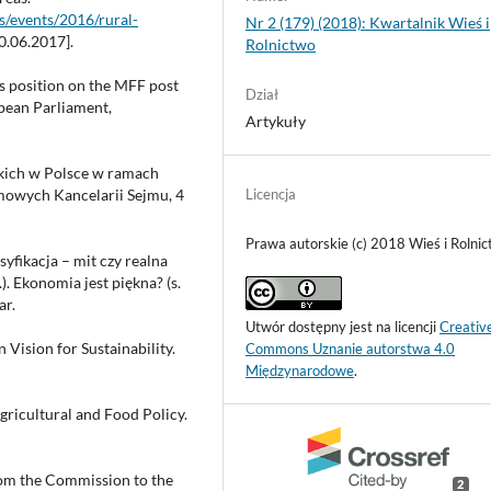
es/events/2016/rural-
Nr 2 (179) (2018): Kwartalnik Wieś i
0.06.2017].
Rolnictwo
s position on the MFF post
Dział
pean Parliament,
Artykuły
kich w Polsce w ramach
jmowych Kancelarii Sejmu, 4
Licencja
Prawa autorskie (c) 2018 Wieś i Rolni
yfikacja – mit czy realna
. Ekonomia jest piękna? (s.
r.
Utwór dostępny jest na licencji
Creativ
 Vision for Sustainability.
Commons Uznanie autorstwa 4.0
Międzynarodowe
.
ricultural and Food Policy.
om the Commission to the
2