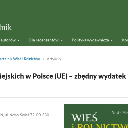
 autorów
Dla recenzentów
Polityka wydawnicza
Kon
rtalnik Wieś i Rolnictwo
/
Artykuły
ejskich w Polsce (UE) – zbędny wydatek
AN, ul. Nowy Świat 72, 00-330