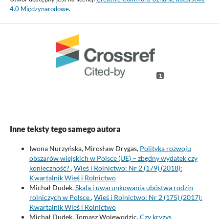
4.0 Międzynarodowe
.
1
Inne teksty tego samego autora
Iwona Nurzyńska, Mirosław Drygas,
Polityka rozwoju
obszarów wiejskich w Polsce (UE) – zbędny wydatek czy
konieczność?
,
Wieś i Rolnictwo: Nr 2 (179) (2018):
Kwartalnik Wieś i Rolnictwo
Michał Dudek,
Skala i uwarunkowania ubóstwa rodzin
rolniczych w Polsce
,
Wieś i Rolnictwo: Nr 2 (175) (2017):
Kwartalnik Wieś i Rolnictwo
Michał Dudek, Tomasz Wojewodzic,
Czy kryzys