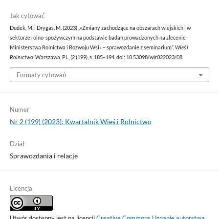
Jak cytować
Dudek, M. i Drygas, M. (2023) „«Zmiany zachodzące na obszarach wiejskich i w
sektorze rolno-spożywczym na podstawie badań prowadzonych na zlecenie
Ministerstwa Rolnictwa i Rozwoju Wsi» – sprawozdanie z seminarium”,
Wieś i
Rolnictwo
. Warszawa, PL, (2 (199), s. 185–194. doi: 10.53098/wir022023/08.
Formaty cytowań
Numer
Nr 2 (199) (2023): Kwartalnik Wieś i Rolnictwo
Dział
Sprawozdania i relacje
Licencja
Utwór dostępny jest na licencji
Creative Commons Uznanie autorstwa