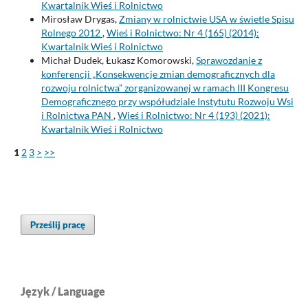
Kwartalnik Wieś i Rolnictwo
Mirosław Drygas,
Zmiany w rolnictwie USA w świetle Spisu
Rolnego 2012
,
Wieś i Rolnictwo: Nr 4 (165) (2014):
Kwartalnik Wieś i Rolnictwo
Michał Dudek, Łukasz Komorowski,
Sprawozdanie z
konferencji „Konsekwencje zmian demograficznych dla
rozwoju rolnictwa” zorganizowanej w ramach III Kongresu
Demograficznego przy współudziale Instytutu Rozwoju Wsi
i Rolnictwa PAN
,
Wieś i Rolnictwo: Nr 4 (193) (2021):
Kwartalnik Wieś i Rolnictwo
1
2
3
>
>>
Prześlij pracę
Język / Language