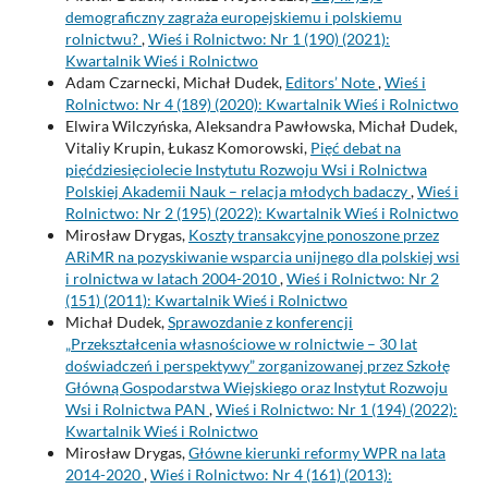
demograficzny zagraża europejskiemu i polskiemu
rolnictwu?
,
Wieś i Rolnictwo: Nr 1 (190) (2021):
Kwartalnik Wieś i Rolnictwo
Adam Czarnecki, Michał Dudek,
Editors’ Note
,
Wieś i
Rolnictwo: Nr 4 (189) (2020): Kwartalnik Wieś i Rolnictwo
Elwira Wilczyńska, Aleksandra Pawłowska, Michał Dudek,
Vitaliy Krupin, Łukasz Komorowski,
Pięć debat na
pięćdziesięciolecie Instytutu Rozwoju Wsi i Rolnictwa
Polskiej Akademii Nauk – relacja młodych badaczy
,
Wieś i
Rolnictwo: Nr 2 (195) (2022): Kwartalnik Wieś i Rolnictwo
Mirosław Drygas,
Koszty transakcyjne ponoszone przez
ARiMR na pozyskiwanie wsparcia unijnego dla polskiej wsi
i rolnictwa w latach 2004-2010
,
Wieś i Rolnictwo: Nr 2
(151) (2011): Kwartalnik Wieś i Rolnictwo
Michał Dudek,
Sprawozdanie z konferencji
„Przekształcenia własnościowe w rolnictwie – 30 lat
doświadczeń i perspektywy” zorganizowanej przez Szkołę
Główną Gospodarstwa Wiejskiego oraz Instytut Rozwoju
Wsi i Rolnictwa PAN
,
Wieś i Rolnictwo: Nr 1 (194) (2022):
Kwartalnik Wieś i Rolnictwo
Mirosław Drygas,
Główne kierunki reformy WPR na lata
2014-2020
,
Wieś i Rolnictwo: Nr 4 (161) (2013):