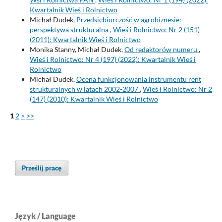
Kwartalnik Wieś i Rolnictwo
Michał Dudek,
Przedsiębiorczość w agrobiznesie:
perspektywa strukturalna
,
Wieś i Rolnictwo: Nr 2 (151)
(2011): Kwartalnik Wieś i Rolnictwo
Monika Stanny, Michał Dudek,
Od redaktorów numeru
,
Wieś i Rolnictwo: Nr 4 (197) (2022): Kwartalnik Wieś i
Rolnictwo
Michał Dudek,
Ocena funkcjonowania instrumentu rent
strukturalnych w latach 2002-2007
,
Wieś i Rolnictwo: Nr 2
(147) (2010): Kwartalnik Wieś i Rolnictwo
1
2
>
>>
Prześlij pracę
Język / Language