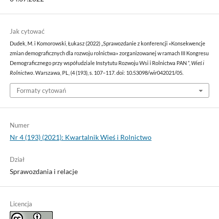
Jak cytować
Dudek, M. i Komorowski, Łukasz (2022) „Sprawozdanie z konferencji «Konsekwencje
zmian demograficznych dla rozwoju rolnictwa» zorganizowanej w ramach III Kongresu
Demograficznego przy współudziale Instytutu Rozwoju Wsi i Rolnictwa PAN ”,
Wieś i
Rolnictwo
. Warszawa, PL, (4 (193), s. 107–117. doi: 10.53098/wir042021/05.
Formaty cytowań
Numer
Nr 4 (193) (2021): Kwartalnik Wieś i Rolnictwo
Dział
Sprawozdania i relacje
Licencja