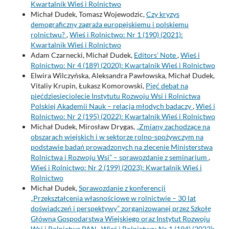
Kwartalnik Wieś i Rolnictwo
Michał Dudek, Tomasz Wojewodzic,
Czy kryzys
demograficzny zagraża europejskiemu i polskiemu
rolnictwu?
,
Wieś i Rolnictwo: Nr 1 (190) (2021):
Kwartalnik Wieś i Rolnictwo
Adam Czarnecki, Michał Dudek,
Editors’ Note
,
Wieś i
Rolnictwo: Nr 4 (189) (2020): Kwartalnik Wieś i Rolnictwo
Elwira Wilczyńska, Aleksandra Pawłowska, Michał Dudek,
Vitaliy Krupin, Łukasz Komorowski,
Pięć debat na
pięćdziesięciolecie Instytutu Rozwoju Wsi i Rolnictwa
Polskiej Akademii Nauk – relacja młodych badaczy
,
Wieś i
Rolnictwo: Nr 2 (195) (2022): Kwartalnik Wieś i Rolnictwo
Michał Dudek, Mirosław Drygas,
„Zmiany zachodzące na
obszarach wiejskich i w sektorze rolno-spożywczym na
podstawie badań prowadzonych na zlecenie Ministerstwa
Rolnictwa i Rozwoju Wsi” – sprawozdanie z seminarium
,
Wieś i Rolnictwo: Nr 2 (199) (2023): Kwartalnik Wieś i
Rolnictwo
Michał Dudek,
Sprawozdanie z konferencji
„Przekształcenia własnościowe w rolnictwie – 30 lat
doświadczeń i perspektywy” zorganizowanej przez Szkołę
Główną Gospodarstwa Wiejskiego oraz Instytut Rozwoju
Wsi i Rolnictwa PAN
,
Wieś i Rolnictwo: Nr 1 (194) (2022):