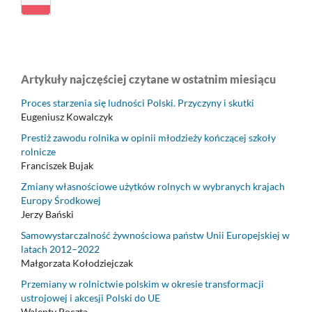
Artykuły najczęściej czytane w ostatnim miesiącu
Proces starzenia się ludności Polski. Przyczyny i skutki
Eugeniusz Kowalczyk
Prestiż zawodu rolnika w opinii młodzieży kończącej szkoły
rolnicze
Franciszek Bujak
Zmiany własnościowe użytków rolnych w wybranych krajach
Europy Środkowej
Jerzy Bański
Samowystarczalność żywnościowa państw Unii Europejskiej w
latach 2012–2022
Małgorzata Kołodziejczak
Przemiany w rolnictwie polskim w okresie transformacji
ustrojowej i akcesji Polski do UE
Walenty Poczta