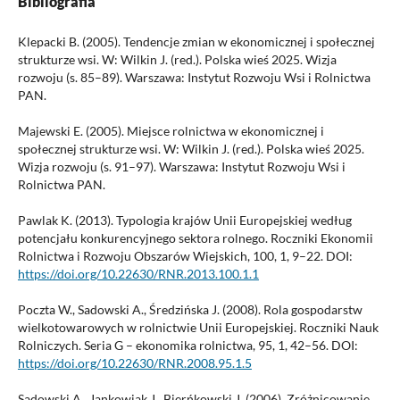
Bibliografia
Klepacki B. (2005). Tendencje zmian w ekonomicznej i społecznej
strukturze wsi. W: Wilkin J. (red.). Polska wieś 2025. Wizja
rozwoju (s. 85–89). Warszawa: Instytut Rozwoju Wsi i Rolnictwa
PAN.
Majewski E. (2005). Miejsce rolnictwa w ekonomicznej i
społecznej strukturze wsi. W: Wilkin J. (red.). Polska wieś 2025.
Wizja rozwoju (s. 91–97). Warszawa: Instytut Rozwoju Wsi i
Rolnictwa PAN.
Pawlak K. (2013). Typologia krajów Unii Europejskiej według
potencjału konkurencyjnego sektora rolnego. Roczniki Ekonomii
Rolnictwa i Rozwoju Obszarów Wiejskich, 100, 1, 9–22. DOI:
https://doi.org/10.22630/RNR.2013.100.1.1
Poczta W., Sadowski A., Średzińska J. (2008). Rola gospodarstw
wielkotowarowych w rolnictwie Unii Europejskiej. Roczniki Nauk
Rolniczych. Seria G – ekonomika rolnictwa, 95, 1, 42–56. DOI:
https://doi.org/10.22630/RNR.2008.95.1.5
Sadowski A., Jankowiak J., Bierńkowski J. (2006). Zróżnicowanie