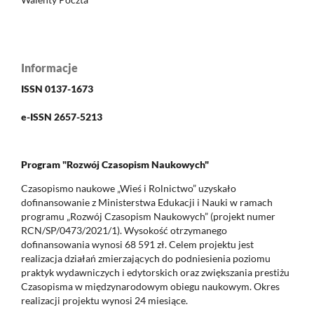
Informacje
ISSN 0137-1673
e-ISSN 2657-5213
Program "Rozwój Czasopism Naukowych"
Czasopismo naukowe „Wieś i Rolnictwo” uzyskało
dofinansowanie z Ministerstwa Edukacji i Nauki w ramach
programu „Rozwój Czasopism Naukowych” (projekt numer
RCN/SP/0473/2021/1). Wysokość otrzymanego
dofinansowania wynosi 68 591 zł. Celem projektu jest
realizacja działań zmierzających do podniesienia poziomu
praktyk wydawniczych i edytorskich oraz zwiększania prestiżu
Czasopisma w międzynarodowym obiegu naukowym. Okres
realizacji projektu wynosi 24 miesiące.