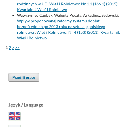
rodzinnych w UE
,
Wieś i Rolnictwo: Nr 1.1 (166.1) (2015):
Kwartalnik Wieś i Rolnictwo
Wawrzyniec Czubak, Walenty Poczta, Arkadiusz Sadowski,
Wpływ proponowanej reformy systemu dopłat
bezpośrednich po 2013 roku na sytuację polskiego
rolnictwa
,
Wieś i Rolnictwo: Nr 4 (153) (2011): Kwartalnik
Wieś i Rolnictwo
1
2
>
>>
Prześlij pracę
Język / Language