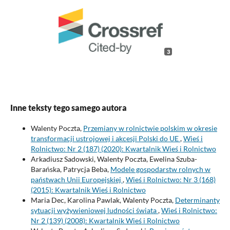
3
Inne teksty tego samego autora
Walenty Poczta,
Przemiany w rolnictwie polskim w okresie
transformacji ustrojowej i akcesji Polski do UE
,
Wieś i
Rolnictwo: Nr 2 (187) (2020): Kwartalnik Wieś i Rolnictwo
Arkadiusz Sadowski, Walenty Poczta, Ewelina Szuba-
Barańska, Patrycja Beba,
Modele gospodarstw rolnych w
państwach Unii Europejskiej
,
Wieś i Rolnictwo: Nr 3 (168)
(2015): Kwartalnik Wieś i Rolnictwo
Maria Dec, Karolina Pawlak, Walenty Poczta,
Determinanty
sytuacji wyżywieniowej ludności świata
,
Wieś i Rolnictwo:
Nr 2 (139) (2008): Kwartalnik Wieś i Rolnictwo