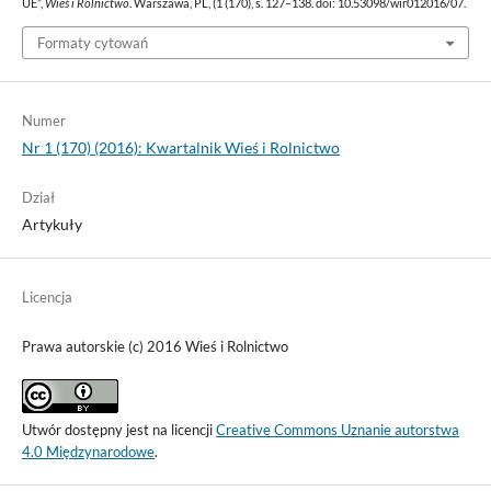
UE”,
Wieś i Rolnictwo
. Warszawa, PL, (1 (170), s. 127–138. doi: 10.53098/wir012016/07.
Formaty cytowań
Numer
Nr 1 (170) (2016): Kwartalnik Wieś i Rolnictwo
Dział
Artykuły
Licencja
Prawa autorskie (c) 2016 Wieś i Rolnictwo
Utwór dostępny jest na licencji
Creative Commons Uznanie autorstwa
4.0 Międzynarodowe
.