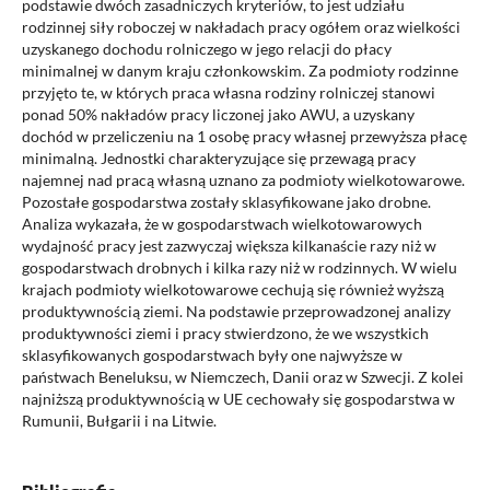
podstawie dwóch zasadniczych kryteriów, to jest udziału
rodzinnej siły roboczej w nakładach pracy ogółem oraz wielkości
uzyskanego dochodu rolniczego w jego relacji do płacy
minimalnej w danym kraju członkowskim. Za podmioty rodzinne
przyjęto te, w których praca własna rodziny rolniczej stanowi
ponad 50% nakładów pracy liczonej jako AWU, a uzyskany
dochód w przeliczeniu na 1 osobę pracy własnej przewyższa płacę
minimalną. Jednostki charakteryzujące się przewagą pracy
najemnej nad pracą własną uznano za podmioty wielkotowarowe.
Pozostałe gospodarstwa zostały sklasyfikowane jako drobne.
Analiza wykazała, że w gospodarstwach wielkotowarowych
wydajność pracy jest zazwyczaj większa kilkanaście razy niż w
gospodarstwach drobnych i kilka razy niż w rodzinnych. W wielu
krajach podmioty wielkotowarowe cechują się również wyższą
produktywnością ziemi. Na podstawie przeprowadzonej analizy
produktywności ziemi i pracy stwierdzono, że we wszystkich
sklasyfikowanych gospodarstwach były one najwyższe w
państwach Beneluksu, w Niemczech, Danii oraz w Szwecji. Z kolei
najniższą produktywnością w UE cechowały się gospodarstwa w
Rumunii, Bułgarii i na Litwie.