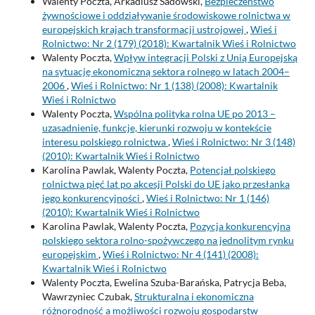
Walenty Poczta, Arkadiusz Sadowski,
Bezpieczeństwo
żywnościowe i oddziaływanie środowiskowe rolnictwa w
europejskich krajach transformacji ustrojowej
,
Wieś i
Rolnictwo: Nr 2 (179) (2018): Kwartalnik Wieś i Rolnictwo
Walenty Poczta,
Wpływ integracji Polski z Unią Europejską
na sytuację ekonomiczną sektora rolnego w latach 2004–
2006
,
Wieś i Rolnictwo: Nr 1 (138) (2008): Kwartalnik
Wieś i Rolnictwo
Walenty Poczta,
Wspólna polityka rolna UE po 2013 –
uzasadnienie, funkcje, kierunki rozwoju w kontekście
interesu polskiego rolnictwa
,
Wieś i Rolnictwo: Nr 3 (148)
(2010): Kwartalnik Wieś i Rolnictwo
Karolina Pawlak, Walenty Poczta,
Potencjał polskiego
rolnictwa pięć lat po akcesji Polski do UE jako przesłanka
jego konkurencyjności
,
Wieś i Rolnictwo: Nr 1 (146)
(2010): Kwartalnik Wieś i Rolnictwo
Karolina Pawlak, Walenty Poczta,
Pozycja konkurencyjna
polskiego sektora rolno-spożywczego na jednolitym rynku
europejskim
,
Wieś i Rolnictwo: Nr 4 (141) (2008):
Kwartalnik Wieś i Rolnictwo
Walenty Poczta, Ewelina Szuba-Barańska, Patrycja Beba,
Wawrzyniec Czubak,
Strukturalna i ekonomiczna
różnorodność a możliwości rozwoju gospodarstw