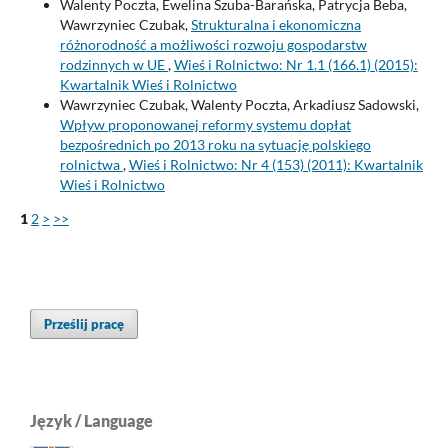
Walenty Poczta, Ewelina Szuba-Barańska, Patrycja Beba,
Wawrzyniec Czubak,
Strukturalna i ekonomiczna
różnorodność a możliwości rozwoju gospodarstw
rodzinnych w UE
,
Wieś i Rolnictwo: Nr 1.1 (166.1) (2015):
Kwartalnik Wieś i Rolnictwo
Wawrzyniec Czubak, Walenty Poczta, Arkadiusz Sadowski,
Wpływ proponowanej reformy systemu dopłat
bezpośrednich po 2013 roku na sytuację polskiego
rolnictwa
,
Wieś i Rolnictwo: Nr 4 (153) (2011): Kwartalnik
Wieś i Rolnictwo
1
2
>
>>
Prześlij pracę
Język / Language