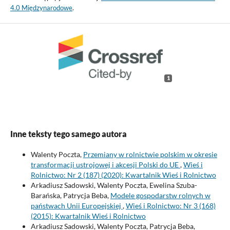
4.0 Międzynarodowe
.
1
Inne teksty tego samego autora
Walenty Poczta,
Przemiany w rolnictwie polskim w okresie
transformacji ustrojowej i akcesji Polski do UE
,
Wieś i
Rolnictwo: Nr 2 (187) (2020): Kwartalnik Wieś i Rolnictwo
Arkadiusz Sadowski, Walenty Poczta, Ewelina Szuba-
Barańska, Patrycja Beba,
Modele gospodarstw rolnych w
państwach Unii Europejskiej
,
Wieś i Rolnictwo: Nr 3 (168)
(2015): Kwartalnik Wieś i Rolnictwo
Arkadiusz Sadowski, Walenty Poczta, Patrycja Beba,