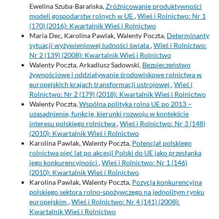
Ewelina Szuba-Barańska,
Zróżnicowanie produktywności
modeli gospodarstw rolnych w UE
,
Wieś i Rolnictwo: Nr 1
(170) (2016): Kwartalnik Wieś i Rolnictwo
Maria Dec, Karolina Pawlak, Walenty Poczta,
Determinanty
sytuacji wyżywieniowej ludności świata
,
Wieś i Rolnictwo:
Nr 2 (139) (2008): Kwartalnik Wieś i Rolnictwo
Walenty Poczta, Arkadiusz Sadowski,
Bezpieczeństwo
żywnościowe i oddziaływanie środowiskowe rolnictwa w
europejskich krajach transformacji ustrojowej
,
Wieś i
Rolnictwo: Nr 2 (179) (2018): Kwartalnik Wieś i Rolnictwo
Walenty Poczta,
Wspólna polityka rolna UE po 2013 –
uzasadnienie, funkcje, kierunki rozwoju w kontekście
interesu polskiego rolnictwa
,
Wieś i Rolnictwo: Nr 3 (148)
(2010): Kwartalnik Wieś i Rolnictwo
Karolina Pawlak, Walenty Poczta,
Potencjał polskiego
rolnictwa pięć lat po akcesji Polski do UE jako przesłanka
jego konkurencyjności
,
Wieś i Rolnictwo: Nr 1 (146)
(2010): Kwartalnik Wieś i Rolnictwo
Karolina Pawlak, Walenty Poczta,
Pozycja konkurencyjna
polskiego sektora rolno-spożywczego na jednolitym rynku
europejskim
,
Wieś i Rolnictwo: Nr 4 (141) (2008):
Kwartalnik Wieś i Rolnictwo