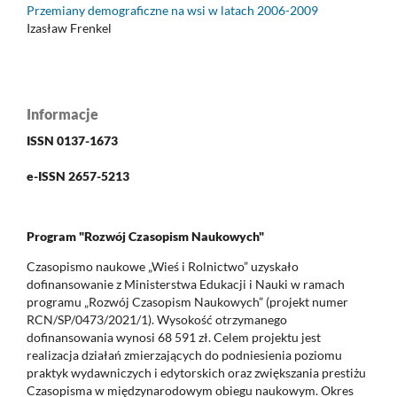
Przemiany demograficzne na wsi w latach 2006-2009
Izasław Frenkel
Informacje
ISSN 0137-1673
e-ISSN 2657-5213
Program "Rozwój Czasopism Naukowych"
Czasopismo naukowe „Wieś i Rolnictwo” uzyskało
dofinansowanie z Ministerstwa Edukacji i Nauki w ramach
programu „Rozwój Czasopism Naukowych” (projekt numer
RCN/SP/0473/2021/1). Wysokość otrzymanego
dofinansowania wynosi 68 591 zł. Celem projektu jest
realizacja działań zmierzających do podniesienia poziomu
praktyk wydawniczych i edytorskich oraz zwiększania prestiżu
Czasopisma w międzynarodowym obiegu naukowym. Okres