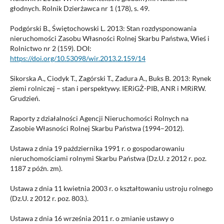
głodnych. Rolnik Dzierżawca nr 1 (178), s. 49.
Podgórski B., Świętochowski L. 2013: Stan rozdysponowania
nieruchomości Zasobu Własności Rolnej Skarbu Państwa, Wieś i
Rolnictwo nr 2 (159). DOI:
https://doi.org/10.53098/wir.2013.2.159/14
Sikorska A., Ciodyk T., Zagórski T., Zadura A., Buks B. 2013: Rynek
ziemi rolniczej – stan i perspektywy. IERiGŻ-PIB, ANR i MRiRW.
Grudzień.
Raporty z działalności Agencji Nieruchomości Rolnych na
Zasobie Własności Rolnej Skarbu Państwa (1994–2012).
Ustawa z dnia 19 października 1991 r. o gospodarowaniu
nieruchomościami rolnymi Skarbu Państwa (Dz.U. z 2012 r. poz.
1187 z późn. zm).
Ustawa z dnia 11 kwietnia 2003 r. o kształtowaniu ustroju rolnego
(Dz.U. z 2012 r. poz. 803.).
Ustawa z dnia 16 września 2011 r. o zmianie ustawy o