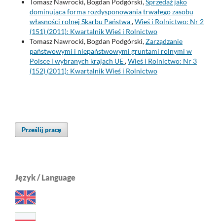
Tomasz Nawrocki, Bogdan Podgórski,
Sprzedaż jako
dominująca forma rozdysponowania trwałego zasobu
własności rolnej Skarbu Państwa
,
Wieś i Rolnictwo: Nr 2
(151) (2011): Kwartalnik Wieś i Rolnictwo
Tomasz Nawrocki, Bogdan Podgórski,
Zarządzanie
państwowymi i niepaństwowymi gruntami rolnymi w
Polsce i wybranych krajach UE
,
Wieś i Rolnictwo: Nr 3
(152) (2011): Kwartalnik Wieś i Rolnictwo
Prześlij pracę
Język / Language