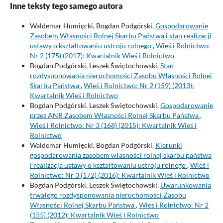
Inne teksty tego samego autora
Waldemar Humięcki, Bogdan Podgórski,
Gospodarowanie
Zasobem Własności Rolnej Skarbu Państwa i stan realizacji
ustawy o kształtowaniu ustroju rolnego
,
Wieś i Rolnictwo:
Nr 2 (175) (2017): Kwartalnik Wieś i Rolnictwo
Bogdan Podgórski, Leszek Świętochowski,
Stan
rozdysponowania nieruchomości Zasobu Własności Rolnej
Skarbu Państwa
,
Wieś i Rolnictwo: Nr 2 (159) (2013):
Kwartalnik Wieś i Rolnictwo
Bogdan Podgórski, Leszek Świętochowski,
Gospodarowanie
przez ANR Zasobem Własności Rolnej Skarbu Państwa
,
Wieś i Rolnictwo: Nr 3 (168) (2015): Kwartalnik Wieś i
Rolnictwo
Waldemar Humięcki, Bogdan Podgórski,
Kierunki
gospodarowania zasobem własności rolnej skarbu państwa
i realizacja ustawy o kształtowaniu ustroju rolnego
,
Wieś i
Rolnictwo: Nr 3 (172) (2016): Kwartalnik Wieś i Rolnictwo
Bogdan Podgórski, Leszek Świętochowski,
Uwarunkowania
trwałego rozdysponowania nieruchomości Zasobu
Własności Rolnej Skarbu Państwa
,
Wieś i Rolnictwo: Nr 2
(155) (2012): Kwartalnik Wieś i Rolnictwo