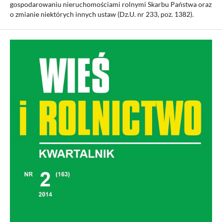
gospodarowaniu nieruchomościami rolnymi Skarbu Państwa oraz
o zmianie niektórych innych ustaw (Dz.U. nr 233, poz. 1382).