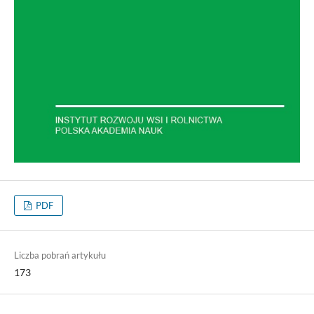
PDF
Liczba pobrań artykułu
173