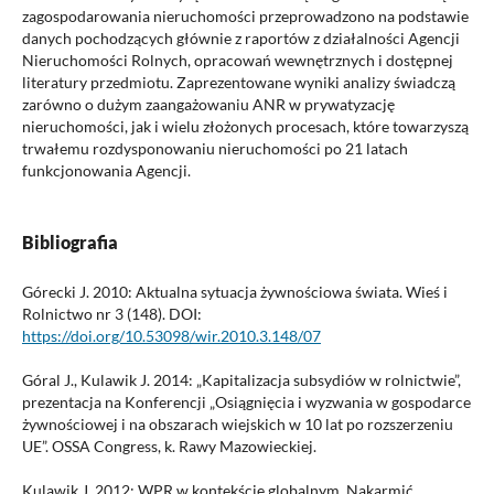
zagospodarowania nieruchomości przeprowadzono na podstawie
danych pochodzących głównie z raportów z działalności Agencji
Nieruchomości Rolnych, opracowań wewnętrznych i dostępnej
literatury przedmiotu. Zaprezentowane wyniki analizy świadczą
zarówno o dużym zaangażowaniu ANR w prywatyzację
nieruchomości, jak i wielu złożonych procesach, które towarzyszą
trwałemu rozdysponowaniu nieruchomości po 21 latach
funkcjonowania Agencji.
Bibliografia
Górecki J. 2010: Aktualna sytuacja żywnościowa świata. Wieś i
Rolnictwo nr 3 (148). DOI:
https://doi.org/10.53098/wir.2010.3.148/07
Góral J., Kulawik J. 2014: „Kapitalizacja subsydiów w rolnictwie”,
prezentacja na Konferencji „Osiągnięcia i wyzwania w gospodarce
żywnościowej i na obszarach wiejskich w 10 lat po rozszerzeniu
UE”. OSSA Congress, k. Rawy Mazowieckiej.
Kulawik J. 2012: WPR w kontekście globalnym. Nakarmić