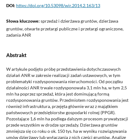
DOI:
https://doi.org/10.53098/wir.2014.2.163/13
Słowa kluczowe:
sprzedaż i dzierżawa gruntów, dzierżawa
gruntów, otwarte przetargi publiczne i przetargi ograniczone,
zadania ANR
Abstrakt
W artykule podjęto próbę przedstawienia dotychczasowych
działań ANR w zakresie realizacji zadań ustawowych, w tym
problematyki rozdysponowania nieruchomości. Od początku
działalności ANR trwale rozdysponowała 3,1 mln ha, w tym 2,5
mln ha poprzez sprzedaż, która jest dominującą formą
rozdysponowania gruntów. Przedmiotem rozdysponowania jest
również infrastruktura, przejęta głównie wraz z majątkiem
państwowych przedsiębiorstw gospodarki rolnej (PPGR).
Pozostające 1,6 mln ha podlega dalszym procesom prywatyzacji
przede wszystkim w drodze sprzedaży. Dzierżawa gruntów
zmniejsza się co roku o ok. 150 tys. ha w wyniku rozwiązywania
umów dzierżawy lub wyłączania z nich części gruntów. Analizę