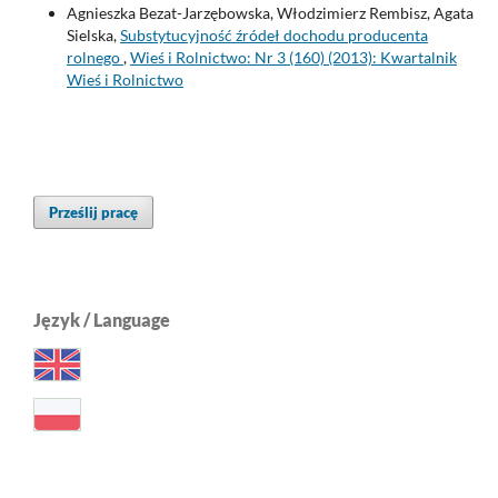
Agnieszka Bezat-Jarzębowska, Włodzimierz Rembisz, Agata
Sielska,
Substytucyjność źródeł dochodu producenta
rolnego
,
Wieś i Rolnictwo: Nr 3 (160) (2013): Kwartalnik
Wieś i Rolnictwo
Prześlij pracę
Język / Language