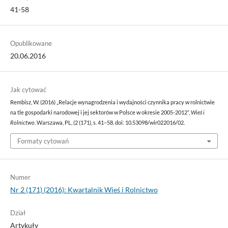
41-58
Opublikowane
20.06.2016
Jak cytować
Rembisz, W. (2016) „Relacje wynagrodzenia i wydajności czynnika pracy w rolnictwie
na tle gospodarki narodowej i jej sektorów w Polsce w okresie 2005-2012”,
Wieś i
Rolnictwo
. Warszawa, PL, (2 (171), s. 41–58. doi: 10.53098/wir022016/02.
Formaty cytowań
Numer
Nr 2 (171) (2016): Kwartalnik Wieś i Rolnictwo
Dział
Artykuły