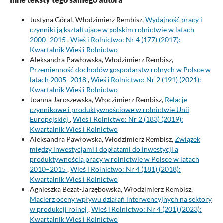
Justyna Góral, Włodzimierz Rembisz,
Wydajność pracy i
czynniki ją kształtujące w polskim rolnictwie w latach
2000–2015
,
Wieś i Rolnictwo: Nr 4 (177) (2017):
Kwartalnik Wieś i Rolnictwo
Aleksandra Pawłowska, Włodzimierz Rembisz,
Przemienność dochodów gospodarstw rolnych w Polsce w
latach 2005–2018
,
Wieś i Rolnictwo: Nr 2 (191) (2021):
Kwartalnik Wieś i Rolnictwo
Joanna Jaroszewska, Włodzimierz Rembisz,
Relacje
czynnikowe i produktywnościowe w rolnictwie Unii
Europejskiej
,
Wieś i Rolnictwo: Nr 2 (183) (2019):
Kwartalnik Wieś i Rolnictwo
Aleksandra Pawłowska, Włodzimierz Rembisz,
Związek
między inwestycjami i dopłatami do inwestycji a
produktywnością pracy w rolnictwie w Polsce w latach
2010–2015
,
Wieś i Rolnictwo: Nr 4 (181) (2018):
Kwartalnik Wieś i Rolnictwo
Agnieszka Bezat-Jarzębowska, Włodzimierz Rembisz,
Macierz oceny wpływu działań interwencyjnych na sektory
w produkcji rolnej
,
Wieś i Rolnictwo: Nr 4 (201) (2023):
Kwartalnik Wieś i Rolnictwo