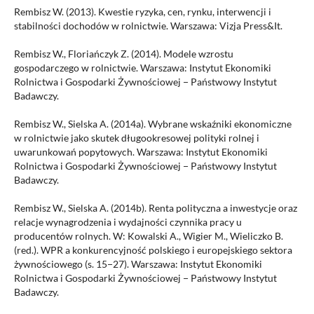
Rembisz W. (2013). Kwestie ryzyka, cen, rynku, interwencji i
stabilności dochodów w rolnictwie. Warszawa: Vizja Press&It.
Rembisz W., Floriańczyk Z. (2014). Modele wzrostu
gospodarczego w rolnictwie. Warszawa: Instytut Ekonomiki
Rolnictwa i Gospodarki Żywnościowej − Państwowy Instytut
Badawczy.
Rembisz W., Sielska A. (2014a). Wybrane wskaźniki ekonomiczne
w rolnictwie jako skutek długookresowej polityki rolnej i
uwarunkowań popytowych. Warszawa: Instytut Ekonomiki
Rolnictwa i Gospodarki Żywnościowej − Państwowy Instytut
Badawczy.
Rembisz W., Sielska A. (2014b). Renta polityczna a inwestycje oraz
relacje wynagrodzenia i wydajności czynnika pracy u
producentów rolnych. W: Kowalski A., Wigier M., Wieliczko B.
(red.). WPR a konkurencyjność polskiego i europejskiego sektora
żywnościowego (s. 15−27). Warszawa: Instytut Ekonomiki
Rolnictwa i Gospodarki Żywnościowej − Państwowy Instytut
Badawczy.