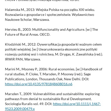
Halamska M., 2013: Wiejska Polska na początku XXI wieku.
Rozważania o gospodarce i społeczeństwie. Wydawnictwo
Naukowe Scholar, Warszawa.
Hervieu B., 2003: Multifuncionality and Agriculture. [w:] The
Future of Rural Areas. OECD.
Kłodziński M., 2012: Dywersyfikacja gospodarki ważnym celem
polityki wiejskiej. [w:] Uwarunkowania ekonomiczne polityki
rozwoju polskiej wsi i rolnictwa, M. Drygas, K. Zawalińska (red.).
IRWiR PAN, Warszawa.
Marini M., Mooney P., 2006: Rural economies. [w:] Handbook of
rural studies, P. Cloke, T. Marsden, P. Mooney (red.). Sage
Publications, London, Thousands Oak, New Delhi. DOI:
https://doi.org/10.4135/9781848608016.n6
Marsden T., 2009: Vulnerabilities and sustainabilite: exploring
pathways from denial to sustainable Rural Development.
Sociologia Ruralis vol. 49. DOI:
https://doi.org/10.1111/j.1467-
9523.2009.00479.x