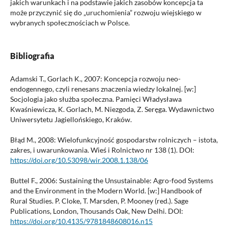
jakich warunkach i na podstawie jakich zasobów koncepcja ta
może przyczynić się do „uruchomienia” rozwoju wiejskiego w
wybranych społecznościach w Polsce.
Bibliografia
Adamski T., Gorlach K., 2007: Koncepcja rozwoju neo-
endogennego, czyli renesans znaczenia wiedzy lokalnej. [w:]
Socjologia jako służba społeczna. Pamięci Władysława
Kwaśniewicza, K. Gorlach, M. Niezgoda, Z. Seręga. Wydawnictwo
Uniwersytetu Jagiellońskiego, Kraków.
Błąd M., 2008: Wielofunkcyjność gospodarstw rolniczych – istota,
zakres, i uwarunkowania. Wieś i Rolnictwo nr 138 (1). DOI:
https://doi.org/10.53098/wir.2008.1.138/06
Buttel F., 2006: Sustaining the Unsustainable: Agro-food Systems
and the Environment in the Modern World. [w:] Handbook of
Rural Studies. P. Cloke, T. Marsden, P. Mooney (red.). Sage
Publications, London, Thousands Oak, New Delhi. DOI:
https://doi.org/10.4135/9781848608016.n15