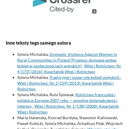
5
Inne teksty tego samego autora
Sylwia Michalska,
Domestic Violence Against Women in
Rural Communities in Poland [Przemoc domowa wobec
kobiet w społecznościach wiejskich]
,
Wieś i Rolnictwo: Nr
4 (173) (2016): Kwartalnik Wieś i Rolnictwo
Sylwia Michalska,
Tradycyjne i nowe role kobiet wiejskich
,
Wieś i Rolnictwo: Nr 2 (159) (2013): Kwartalnik Wieś i
Rolnictwo
Sylwia Michalska, Ruta Śpiewak,
Rolnictwo francuskie i
polskie w Europie 2007 roku — wspólne doświadczenia i
interesy
,
Wieś i Rolnictwo: Nr 1 (138) (2008): Kwartalnik
Wieś i Rolnictwo
Maria Halamska, Konrad Burdyka, Sławomir Kalinowski,
Paweł Kubicki, Sylwia Michalska, Arkadiusz Ptak, Wojciech