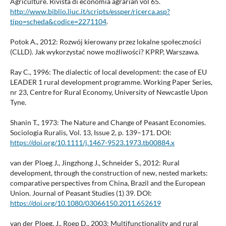
Agriculture. Rivista di economia agrarian vol 65.
http://www.biblio.liuc.it/scripts/essper/ricerca.asp?
tipo=scheda&codice=2271104
.
Potok A., 2012: Rozwój kierowany przez lokalne społeczności
(CLLD). Jak wykorzystać nowe możliwości? KPRP, Warszawa.
Ray C., 1996: The dialectic of local development: the case of EU
LEADER 1 rural development programme. Working Paper Series,
nr 23, Centre for Rural Economy, University of Newcastle Upon
Tyne.
Shanin T., 1973: The Nature and Change of Peasant Economies.
Sociologia Ruralis, Vol. 13, Issue 2, p. 139–171. DOI:
https://doi.org/10.1111/j.1467-9523.1973.tb00884.x
van der Ploeg J., Jingzhong J., Schneider S., 2012: Rural
development, through the construction of new, nested markets:
comparative perspectives from China, Brazil and the European
Union. Journal of Peasant Studies (1) 39. DOI:
https://doi.org/10.1080/03066150.2011.652619
van der Ploeg, J., Roep D., 2003: Multifunctionality and rural