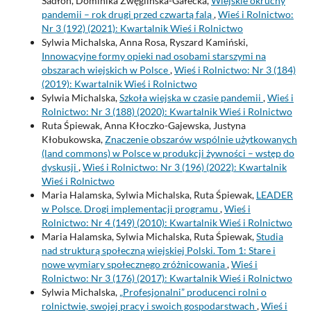
Sadłoń, Dominika Zwęglińska-Gałecka,
Wiejskie okruchy
pandemii – rok drugi przed czwartą falą
,
Wieś i Rolnictwo:
Nr 3 (192) (2021): Kwartalnik Wieś i Rolnictwo
Sylwia Michalska, Anna Rosa, Ryszard Kamiński,
Innowacyjne formy opieki nad osobami starszymi na
obszarach wiejskich w Polsce
,
Wieś i Rolnictwo: Nr 3 (184)
(2019): Kwartalnik Wieś i Rolnictwo
Sylwia Michalska,
Szkoła wiejska w czasie pandemii
,
Wieś i
Rolnictwo: Nr 3 (188) (2020): Kwartalnik Wieś i Rolnictwo
Ruta Śpiewak, Anna Kłoczko-Gajewska, Justyna
Kłobukowska,
Znaczenie obszarów wspólnie użytkowanych
(land commons) w Polsce w produkcji żywności – wstęp do
dyskusji
,
Wieś i Rolnictwo: Nr 3 (196) (2022): Kwartalnik
Wieś i Rolnictwo
Maria Halamska, Sylwia Michalska, Ruta Śpiewak,
LEADER
w Polsce. Drogi implementacji programu
,
Wieś i
Rolnictwo: Nr 4 (149) (2010): Kwartalnik Wieś i Rolnictwo
Maria Halamska, Sylwia Michalska, Ruta Śpiewak,
Studia
nad strukturą społeczną wiejskiej Polski. Tom 1: Stare i
nowe wymiary społecznego zróżnicowania
,
Wieś i
Rolnictwo: Nr 3 (176) (2017): Kwartalnik Wieś i Rolnictwo
Sylwia Michalska,
„Profesjonalni” producenci rolni o
rolnictwie, swojej pracy i swoich gospodarstwach
,
Wieś i