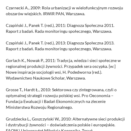
Czarnecki A., 2009: Rola urbanizacji w wielofunkcyjnym rozwoju
obszarów wiejskich. IRWiR PAN, Warszawa.
Czapiński J., Panek T. (red.), 2011: Diagnoza Społeczna 2011.
Raport z badań. Rada monitoringu społecznego, Warszawa.
Czapiński J., Panek T. (red.), 2013: Diagnoza Społeczna 2013.
Raport z badań. Rada monitoringu społecznego, Warszawa.
Gorlach K., Nowak P., 2011: Tradycja, wiedza i sieci społeczne w
regionalnej produkcji żywności. Przypadek sera oscypka. [w:]
Nowe inspiracje socjologii wsi, H. Podedworna (red.).
Wydawnictwo Naukowe Scholar, Warszawa.
Grosse T., Hardt Ł., 2010: Sektorowa czy zintegrowana, czyli o
optymalnej strategii rozwoju polskiej wsi. Pro Oeconomia –
Fundacja Ewaluacji i Badań Ekonomicznych na zlecenie
Ministerstwa Rozwoju Regionalnego.
Grudziecka L., Goszczyński W., 2010: Alternatywne sieci produkcji
i dystrybucji żywności – doświadczenia polskie i europejskie.
FAOW i Uniwersytet Mikołaja Kopernika, Toruń.