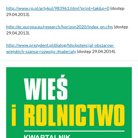
http://www.rp.pl/artykul/983961.html?print=tak&p=0
(dostęp
29.04.2013).
http://ec.europa.eu/research/horizon2020/index_en.cfm
(dostęp
29.04.2013).
http://www.prezydent.pl/dialog/fdp/potencjal-obszarow-
wiejskich-szansa-rozwoju-/materialy
(dostęp 29.04.2014).