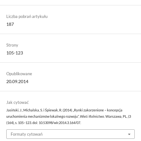
Liczba pobrań artykułu
187
Strony
105-123
Opublikowane
20.09.2014
Jak cytować
Jasiński, J., Michalska, S. i Śpiewak, R. (2014) „Rynki zakorzenione – koncepcja
uruchomienia mechanizmów lokalnego rozwoju”,
Wieś i Rolnictwo
. Warszawa, PL, (3
(164), s. 105–123. doi: 10.53098/wir.2014.3.164/07.
Formaty cytowań