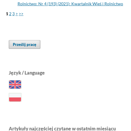
Rolnictwo: Nr 4 (193) (2021): Kwartalnik Wieś i Rolnictwo
1
2
3
>
>>
Prześlij pracę
Język / Language
Artykuły najczęściej czytane w ostatnim miesiącu