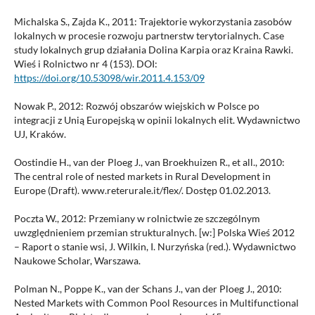
Michalska S., Zajda K., 2011: Trajektorie wykorzystania zasobów
lokalnych w procesie rozwoju partnerstw terytorialnych. Case
study lokalnych grup działania Dolina Karpia oraz Kraina Rawki.
Wieś i Rolnictwo nr 4 (153). DOI:
https://doi.org/10.53098/wir.2011.4.153/09
Nowak P., 2012: Rozwój obszarów wiejskich w Polsce po
integracji z Unią Europejską w opinii lokalnych elit. Wydawnictwo
UJ, Kraków.
Oostindie H., van der Ploeg J., van Broekhuizen R., et all., 2010:
The central role of nested markets in Rural Development in
Europe (Draft). www.reterurale.it/flex/. Dostęp 01.02.2013.
Poczta W., 2012: Przemiany w rolnictwie ze szczególnym
uwzględnieniem przemian strukturalnych. [w:] Polska Wieś 2012
– Raport o stanie wsi, J. Wilkin, I. Nurzyńska (red.). Wydawnictwo
Naukowe Scholar, Warszawa.
Polman N., Poppe K., van der Schans J., van der Ploeg J., 2010:
Nested Markets with Common Pool Resources in Multifunctional