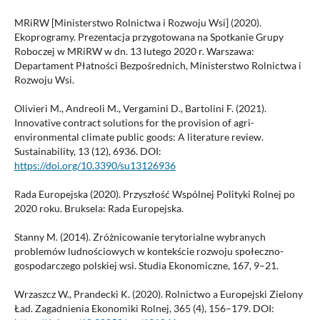
MRiRW [Ministerstwo Rolnictwa i Rozwoju Wsi] (2020).
Ekoprogramy. Prezentacja przygotowana na Spotkanie Grupy
Roboczej w MRiRW w dn. 13 lutego 2020 r. Warszawa:
Departament Płatności Bezpośrednich, Ministerstwo Rolnictwa i
Rozwoju Wsi.
Olivieri M., Andreoli M., Vergamini D., Bartolini F. (2021).
Innovative contract solutions for the provision of agri-
environmental climate public goods: A literature review.
Sustainability, 13 (12), 6936. DOI:
https://doi.org/10.3390/su13126936
Rada Europejska (2020). Przyszłość Wspólnej Polityki Rolnej po
2020 roku. Bruksela: Rada Europejska.
Stanny M. (2014). Zróżnicowanie terytorialne wybranych
problemów ludnościowych w kontekście rozwoju społeczno-
gospodarczego polskiej wsi. Studia Ekonomiczne, 167, 9–21.
Wrzaszcz W., Prandecki K. (2020). Rolnictwo a Europejski Zielony
Ład. Zagadnienia Ekonomiki Rolnej, 365 (4), 156–179. DOI: