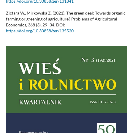
https://doi.org/10.30858/zer/131841
Ziętara W., Mirkowska Z. (2021). The green deal: Towards organic
farming or greening of agriculture? Problems of Agricultural
Economics, 368 (3), 29–34. DOI:
https://doi.org/10.30858/zer/135520