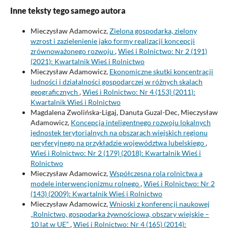
Inne teksty tego samego autora
Mieczysław Adamowicz,
Zielona gospodarka, zielony
wzrost i zazielenienie jako formy realizacji koncepcji
zrównoważonego rozwoju
,
Wieś i Rolnictwo: Nr 2 (191)
(2021): Kwartalnik Wieś i Rolnictwo
Mieczysław Adamowicz,
Ekonomiczne skutki koncentracji
ludności i działalności gospodarczej w różnych skalach
geograficznych
,
Wieś i Rolnictwo: Nr 4 (153) (2011):
Kwartalnik Wieś i Rolnictwo
Magdalena Zwolińska-Ligaj, Danuta Guzal-Dec, Mieczysław
Adamowicz,
Koncepcja inteligentnego rozwoju lokalnych
jednostek terytorialnych na obszarach wiejskich regionu
peryferyjnego na przykładzie województwa lubelskiego
,
Wieś i Rolnictwo: Nr 2 (179) (2018): Kwartalnik Wieś i
Rolnictwo
Mieczysław Adamowicz,
Współczesna rola rolnictwa a
modele interwencjonizmu rolnego
,
Wieś i Rolnictwo: Nr 2
(143) (2009): Kwartalnik Wieś i Rolnictwo
Mieczysław Adamowicz,
Wnioski z konferencji naukowej
„Rolnictwo, gospodarka żywnościowa, obszary wiejskie –
10 lat w UE”
,
Wieś i Rolnictwo: Nr 4 (165) (2014):