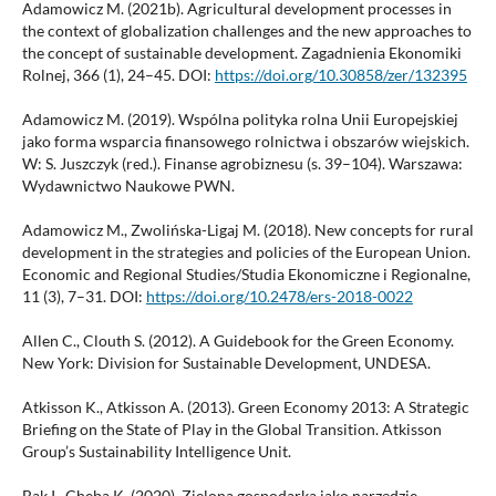
Adamowicz M. (2021b). Agricultural development processes in
the context of globalization challenges and the new approaches to
the concept of sustainable development. Zagadnienia Ekonomiki
Rolnej, 366 (1), 24–45. DOI:
https://doi.org/10.30858/zer/132395
Adamowicz M. (2019). Wspólna polityka rolna Unii Europejskiej
jako forma wsparcia finansowego rolnictwa i obszarów wiejskich.
W: S. Juszczyk (red.). Finanse agrobiznesu (s. 39–104). Warszawa:
Wydawnictwo Naukowe PWN.
Adamowicz M., Zwolińska-Ligaj M. (2018). New concepts for rural
development in the strategies and policies of the European Union.
Economic and Regional Studies/Studia Ekonomiczne i Regionalne,
11 (3), 7–31. DOI:
https://doi.org/10.2478/ers-2018-0022
Allen C., Clouth S. (2012). A Guidebook for the Green Economy.
New York: Division for Sustainable Development, UNDESA.
Atkisson K., Atkisson A. (2013). Green Economy 2013: A Strategic
Briefing on the State of Play in the Global Transition. Atkisson
Group’s Sustainability Intelligence Unit.
Bąk I., Cheba K. (2020). Zielona gospodarka jako narzędzie