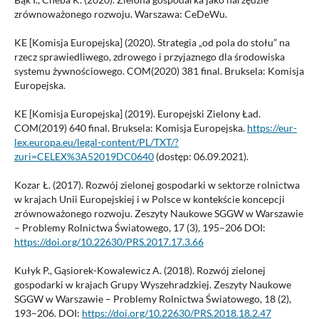
zrównoważonego rozwoju. Warszawa: CeDeWu.
KE [Komisja Europejska] (2020). Strategia „od pola do stołu” na
rzecz sprawiedliwego, zdrowego i przyjaznego dla środowiska
systemu żywnościowego. COM(2020) 381 final. Bruksela: Komisja
Europejska.
KE [Komisja Europejska] (2019). Europejski Zielony Ład.
COM(2019) 640 final. Bruksela: Komisja Europejska.
https://eur-
lex.europa.eu/legal-content/PL/TXT/?
zuri=CELEX%3A52019DC0640
(dostęp: 06.09.2021).
Kozar Ł. (2017). Rozwój zielonej gospodarki w sektorze rolnictwa
w krajach Unii Europejskiej i w Polsce w kontekście koncepcji
zrównoważonego rozwoju. Zeszyty Naukowe SGGW w Warszawie
– Problemy Rolnictwa Światowego, 17 (3), 195–206 DOI:
https://doi.org/10.22630/PRS.2017.17.3.66
Kułyk P., Gąsiorek-Kowalewicz A. (2018). Rozwój zielonej
gospodarki w krajach Grupy Wyszehradzkiej. Zeszyty Naukowe
SGGW w Warszawie – Problemy Rolnictwa Światowego, 18 (2),
193–206. DOI:
https://doi.org/10.22630/PRS.2018.18.2.47