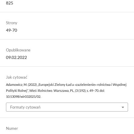
825
Strony
49-70
Opublikowane
09.02.2022
Jak cytować
Adamowicz, M. (2022) „Europejski Zielony Ład a «zazielenienie» rolnictwa i Wspólnej
Polityki Rolnej”,
Wieś i Rolnictwo
. Warszawa, PL, (3 (192), s. 49–70. doi:
10.53098/wir032021/02.
Formaty cytowań
Numer