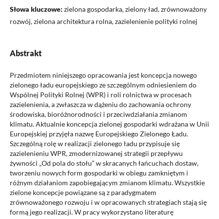
Słowa kluczowe:
zielona gospodarka, zielony ład, zrównoważony
rozwój, zielona architektura rolna, zazielenienie polityki rolnej
Abstrakt
Przedmiotem niniejszego opracowania jest koncepcja nowego
zielonego ładu europejskiego ze szczególnym odniesieniem do
Wspólnej Polityki Rolnej (WPR) i roli rolnictwa w procesach
zazielenienia, a zwłaszcza w dążeniu do zachowania ochrony
środowiska, bioróżnorodności i przeciwdziałania zmianom
klimatu. Aktualnie koncepcja zielonej gospodarki wdrażana w Unii
Europejskiej przyjęła nazwę Europejskiego Zielonego Ładu.
Szczególną rolę w realizacji zielonego ładu przypisuje się
zazielenieniu WPR, zmodernizowanej strategii przepływu
żywności „Od pola do stołu” w skracanych łańcuchach dostaw,
tworzeniu nowych form gospodarki w obiegu zamkniętym i
różnym działaniom zapobiegającym zmianom klimatu. Wszystkie
zielone koncepcje powiązane są z paradygmatem
zrównoważonego rozwoju i w opracowanych strategiach stają się
formą jego realizacji. W pracy wykorzystano literaturę