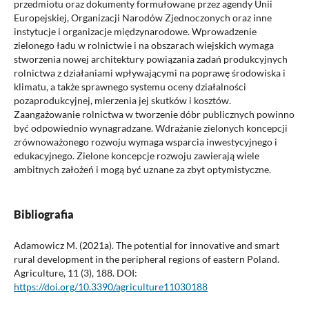
przedmiotu oraz dokumenty formułowane przez agendy Unii
Europejskiej, Organizacji Narodów Zjednoczonych oraz inne
instytucje i organizacje międzynarodowe. Wprowadzenie
zielonego ładu w rolnictwie i na obszarach wiejskich wymaga
stworzenia nowej architektury powiązania zadań produkcyjnych
rolnictwa z działaniami wpływającymi na poprawę środowiska i
klimatu, a także sprawnego systemu oceny działalności
pozaprodukcyjnej, mierzenia jej skutków i kosztów.
Zaangażowanie rolnictwa w tworzenie dóbr publicznych powinno
być odpowiednio wynagradzane. Wdrażanie zielonych koncepcji
zrównoważonego rozwoju wymaga wsparcia inwestycyjnego i
edukacyjnego. Zielone koncepcje rozwoju zawierają wiele
ambitnych założeń i mogą być uznane za zbyt optymistyczne.
Bibliografia
Adamowicz M. (2021a). The potential for innovative and smart
rural development in the peripheral regions of eastern Poland.
Agriculture, 11 (3), 188. DOI:
https://doi.org/10.3390/agriculture11030188