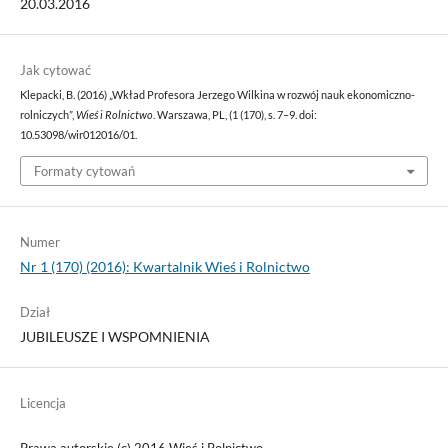
20.03.2016
Jak cytować
Klepacki, B. (2016) „Wkład Profesora Jerzego Wilkina w rozwój nauk ekonomiczno-
rolniczych”,
Wieś i Rolnictwo
. Warszawa, PL, (1 (170), s. 7–9. doi:
10.53098/wir012016/01.
Formaty cytowań
Numer
Nr 1 (170) (2016): Kwartalnik Wieś i Rolnictwo
Dział
JUBILEUSZE I WSPOMNIENIA
Licencja
Prawa autorskie (c) 2016 Wieś i Rolnictwo