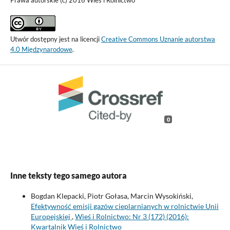
Utwór dostępny jest na licencji
Creative Commons Uznanie autorstwa
4.0 Międzynarodowe
.
0
Inne teksty tego samego autora
Bogdan Klepacki, Piotr Gołasa, Marcin Wysokiński,
Efektywność emisji gazów cieplarnianych w rolnictwie Unii
Europejskiej
,
Wieś i Rolnictwo: Nr 3 (172) (2016):
Kwartalnik Wieś i Rolnictwo