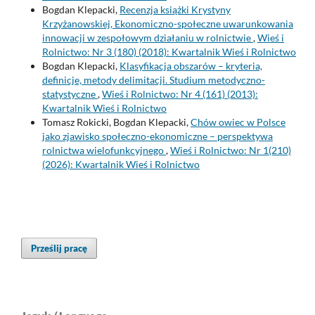
Bogdan Klepacki,
Recenzja książki Krystyny
Krzyżanowskiej, Ekonomiczno-społeczne uwarunkowania
innowacji w zespołowym działaniu w rolnictwie
,
Wieś i
Rolnictwo: Nr 3 (180) (2018): Kwartalnik Wieś i Rolnictwo
Bogdan Klepacki,
Klasyfikacja obszarów – kryteria,
definicje, metody delimitacji. Studium metodyczno-
statystyczne
,
Wieś i Rolnictwo: Nr 4 (161) (2013):
Kwartalnik Wieś i Rolnictwo
Tomasz Rokicki, Bogdan Klepacki,
Chów owiec w Polsce
jako zjawisko społeczno-ekonomiczne – perspektywa
rolnictwa wielofunkcyjnego
,
Wieś i Rolnictwo: Nr 1(210)
(2026): Kwartalnik Wieś i Rolnictwo
Prześlij pracę