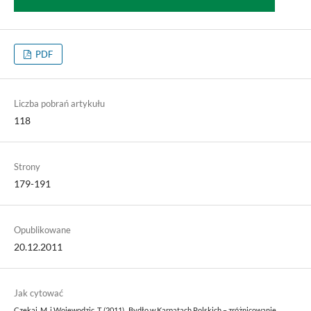
PDF
Liczba pobrań artykułu
118
Strony
179-191
Opublikowane
20.12.2011
Jak cytować
Czekaj, M. i Wojewodzic, T. (2011) „Bydło w Karpatach Polskich – zróżnicowanie