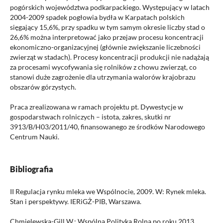
pogórskich województwa podkarpackiego. Występujący w latach
2004-2009 spadek pogłowia bydła w Karpatach polskich
sięgający 15,6%, przy spadku w tym samym okresie liczby stad o
26,6% można interpretować jako przejaw procesu koncentracji
ekonomiczno-organizacyjnej (głównie zwiększanie liczebności
zwierząt w stadach). Procesy koncentracji produkcji nie nadążają
za procesami wycofywania się rolników z chowu zwierząt, co
stanowi duże zagrożenie dla utrzymania walorów krajobrazu
obszarów górzystych.
Praca zrealizowana w ramach projektu pt. Dywestycje w
gospodarstwach rolniczych – istota, zakres, skutki nr
3913/B/H03/2011/40, finansowanego ze środków Narodowego
Centrum Nauki.
Bibliografia
II Regulacja rynku mleka we Wspólnocie, 2009. W: Rynek mleka.
Stan i perspektywy. IERiGŻ-PIB, Warszawa.
Chmielewska-Gill W.: Wspólna Polityka Rolna po roku 2013