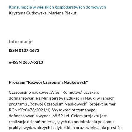
Konsumpcja w wiejskich gospodarstwach domowych
Krystyna Gutkowska, Marlena Piekut
Informacje
ISSN 0137-1673
e-ISSN 2657-5213
Program "Rozwój Czasopism Naukowych"
Czasopismo naukowe „Wieś i Rolnictwo” uzyskało
dofinansowanie z Ministerstwa Edukacji i Nauki w ramach
programu „Rozwój Czasopism Naukowych” (projekt numer
RCN/SP/0473/2021/1). Wysokość otrzymanego
dofinansowania wynosi 68 591 zł. Celem projektu jest
realizacja działań zmierzających do podniesienia poziomu
praktyk wydawniczych i edytorskich oraz zwiększania prestiżu