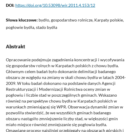
DOI:
https://doi.org/10.53098/wir.2011.4.153/12
Słowa kluczowe:
bydło, gospodarstwo rolnicze, Karpaty polskie,
pogłowie bydła, stado bydła
Abstrakt
Opracowanie podejmuje zagadnienia koncentracji i wycofywania
się gospodarstw rolnych w Karpatach polskich z chowu bydła.
Głównym celem badań było dokonanie delimitacji badanego
obszaru ze względu na zmiany w skali chowu bydła w latach 2004-
2009. W toku badań dokonano na podstawie danych Agencji
Restrukturyzacji i Modernizacji Rolnictwa oceny zmian w
pogłowiu i liczbie stad w poszczególnych gminach. Wskazano
również na perspektyw chowu bydła w Karpatach polskich w
warunkach zmieniającej się WPR. Obserwacja dynamiki zmian w
pozwoliła stwierdzić, że we wszystkich gminach badanego
obszaru nastąpiło zmniejszenie liczby stad, w większości gmin
miało miejsce również zmniejszanie się pogłowia bydła.
Omawiane procesy najsilniej przebiegały na obszarach górskich i