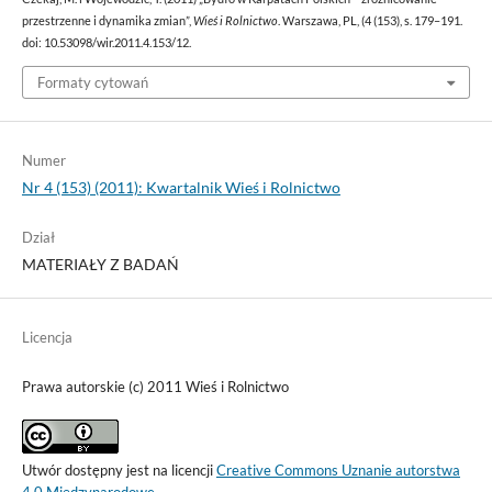
przestrzenne i dynamika zmian”,
Wieś i Rolnictwo
. Warszawa, PL, (4 (153), s. 179–191.
doi: 10.53098/wir.2011.4.153/12.
Formaty cytowań
Numer
Nr 4 (153) (2011): Kwartalnik Wieś i Rolnictwo
Dział
MATERIAŁY Z BADAŃ
Licencja
Prawa autorskie (c) 2011 Wieś i Rolnictwo
Utwór dostępny jest na licencji
Creative Commons Uznanie autorstwa
4.0 Międzynarodowe
.