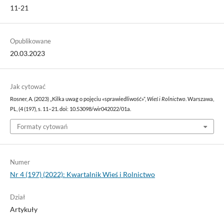
11-21
Opublikowane
20.03.2023
Jak cytować
Rosner, A. (2023) „Kilka uwag o pojęciu «sprawiedliwość»”,
Wieś i Rolnictwo
. Warszawa,
PL, (4 (197), s. 11–21. doi: 10.53098/wir042022/01a.
Formaty cytowań
Numer
Nr 4 (197) (2022): Kwartalnik Wieś i Rolnictwo
Dział
Artykuły