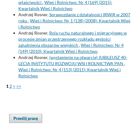
właściwości
,
Wieś i Rolnictwo: Nr 4 (169) (2015):
Kwartalnik Wieś i Rolnictwo
Andrzej Rosner,
Sprawozdanie z działalności IRWiR w 2007
roku
,
Wieś i Rolnictwo: Nr 1 (138) (2008): Kwartalnik Wieś
i Rolnictwo
Andrzej Rosner,
Rola ruchu naturalnego i migracyjnego w
procesie zmian przestrzennego rozkładu gęstości
zaludnienia obszarów wiejskich
,
Wieś i Rolnictwo: Nr 4
(149) (2010): Kwartalnik Wieś i Rolnictwo
Andrzej Rosner,
(wystąpienie na otwarcie) JUBILEUSZ 40-
LECIA INSTYTUTU ROZWOJU WSI I ROLNICTWA PAN
,
Wieś i Rolnictwo: Nr 4 (153) (2011): Kwartalnik Wieś i
Rolnictwo
1
2
>
>>
Prześlij pracę