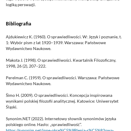
logiką perswazji.
Bibliografia
Ajdukiewicz K. (1960). O sprawiedliwości. W: Język i poznanie, t.
1: Wybór pism z lat 1920–1939. Warszawa: Państwowe
Wydawnictwo Naukowe.
Makota J. (1998). O sprawiedliwości. Kwartalnik Filozoficzny,
1998, 26 (2), 207–222.
Perelman C. (1959). O sprawiedliwości. Warszawa: Państwowe
Wydawnictwo Naukowe.
Šimo H. (2009). O sprawiedliwości. Koncepcja inspirowana
wynikami polskiej filozofii analitycznej. Katowice: Uniwersytet
Śląski.
Synonim.NET (2022). Internetowy słownik synonimów języka
polskiego online. Hasło: „sprawiedliwość”.
https://synonim.net/inne-okre%C5%9Blenia-s%C5%82owa-