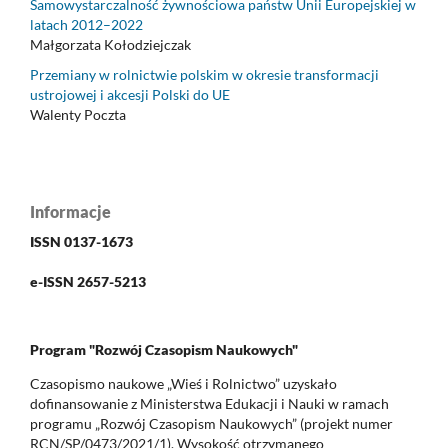
Samowystarczalność żywnościowa państw Unii Europejskiej w
latach 2012–2022
Małgorzata Kołodziejczak
Przemiany w rolnictwie polskim w okresie transformacji
ustrojowej i akcesji Polski do UE
Walenty Poczta
Informacje
ISSN 0137-1673
e-ISSN 2657-5213
Program "Rozwój Czasopism Naukowych"
Czasopismo naukowe „Wieś i Rolnictwo” uzyskało
dofinansowanie z Ministerstwa Edukacji i Nauki w ramach
programu „Rozwój Czasopism Naukowych” (projekt numer
RCN/SP/0473/2021/1). Wysokość otrzymanego