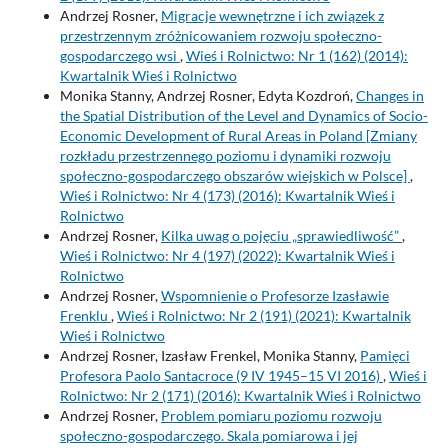
Andrzej Rosner,
Migracje wewnętrzne i ich związek z
przestrzennym zróżnicowaniem rozwoju społeczno-
gospodarczego wsi
,
Wieś i Rolnictwo: Nr 1 (162) (2014):
Kwartalnik Wieś i Rolnictwo
Monika Stanny, Andrzej Rosner, Edyta Kozdroń,
Changes in
the Spatial Distribution of the Level and Dynamics of Socio-
Economic Development of Rural Areas in Poland [Zmiany
rozkładu przestrzennego poziomu i dynamiki rozwoju
społeczno-gospodarczego obszarów wiejskich w Polsce]
,
Wieś i Rolnictwo: Nr 4 (173) (2016): Kwartalnik Wieś i
Rolnictwo
Andrzej Rosner,
Kilka uwag o pojęciu „sprawiedliwość”
,
Wieś i Rolnictwo: Nr 4 (197) (2022): Kwartalnik Wieś i
Rolnictwo
Andrzej Rosner,
Wspomnienie o Profesorze Izasławie
Frenklu
,
Wieś i Rolnictwo: Nr 2 (191) (2021): Kwartalnik
Wieś i Rolnictwo
Andrzej Rosner, Izasław Frenkel, Monika Stanny,
Pamięci
Profesora Paolo Santacroce (9 IV 1945–15 VI 2016)
,
Wieś i
Rolnictwo: Nr 2 (171) (2016): Kwartalnik Wieś i Rolnictwo
Andrzej Rosner,
Problem pomiaru poziomu rozwoju
społeczno-gospodarczego. Skala pomiarowa i jej