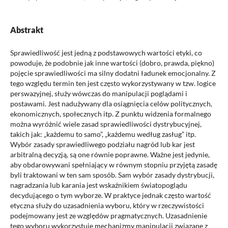
Abstrakt
Sprawiedliwość jest jedną z podstawowych wartości etyki, co
powoduje, że podobnie jak inne wartości (dobro, prawda, piękno)
pojęcie sprawiedliwości ma silny dodatni ładunek emocjonalny. Z
tego względu termin ten jest często wykorzystywany w tzw. logice
perswazyjnej, służy wówczas do manipulacji poglądami i
postawami. Jest nadużywany dla osiągnięcia celów politycznych,
ekonomicznych, społecznych itp. Z punktu widzenia formalnego
można wyróżnić wiele zasad sprawiedliwości dystrybucyjnej,
takich jak: „każdemu to samo”, „każdemu według zasług” itp.
Wybór zasady sprawiedliwego podziału nagród lub kar jest
arbitralną decyzją, są one równie poprawne. Ważne jest jedynie,
aby obdarowywani spełniający w równym stopniu przyjętą zasadę
byli traktowani w ten sam sposób. Sam wybór zasady dystrybucji,
nagradzania lub karania jest wskaźnikiem światopoglądu
decydującego o tym wyborze. W praktyce jednak często wartość
etyczna służy do uzasadnienia wyboru, który w rzeczywistości
podejmowany jest ze względów pragmatycznych. Uzasadnienie
tego wyboru wykorzystuje mechanizmy manipulacji związane z