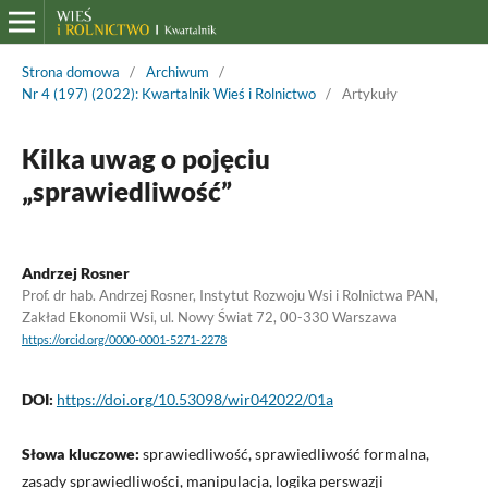
Strona domowa
/
Archiwum
/
Nr 4 (197) (2022): Kwartalnik Wieś i Rolnictwo
/
Artykuły
Kilka uwag o pojęciu
„sprawiedliwość”
Andrzej Rosner
Prof. dr hab. Andrzej Rosner, Instytut Rozwoju Wsi i Rolnictwa PAN,
Zakład Ekonomii Wsi, ul. Nowy Świat 72, 00-330 Warszawa
https://orcid.org/0000-0001-5271-2278
DOI:
https://doi.org/10.53098/wir042022/01a
Słowa kluczowe:
sprawiedliwość, sprawiedliwość formalna,
zasady sprawiedliwości, manipulacja, logika perswazji