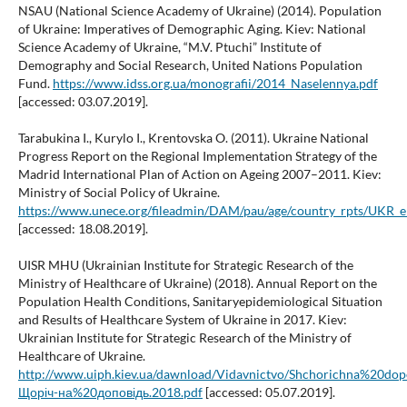
NSAU (National Science Academy of Ukraine) (2014). Population
of Ukraine: Imperatives of Demographic Aging. Kiev: National
Science Academy of Ukraine, “M.V. Ptuchi” Institute of
Demography and Social Research, United Nations Population
Fund.
https://www.idss.org.ua/monografii/2014_Naselennya.pdf
[accessed: 03.07.2019].
Tarabukina I., Kurylo I., Krentovska O. (2011). Ukraine National
Progress Report on the Regional Implementation Strategy of the
Madrid International Plan of Action on Ageing 2007–2011. Kiev:
Ministry of Social Policy of Ukraine.
https://www.unece.org/fileadmin/DAM/pau/age/country_rpts/UKR_e
[accessed: 18.08.2019].
UISR MHU (Ukrainian Institute for Strategic Research of the
Ministry of Healthcare of Ukraine) (2018). Annual Report on the
Population Health Conditions, Sanitaryepidemiological Situation
and Results of Healthcare System of Ukraine in 2017. Kiev:
Ukrainian Institute for Strategic Research of the Ministry of
Healthcare of Ukraine.
http://www.uiph.kiev.ua/dawnload/Vidavnictvo/Shchorichna%20dop
Щоріч-на%20доповідь.2018.pdf
[accessed: 05.07.2019].