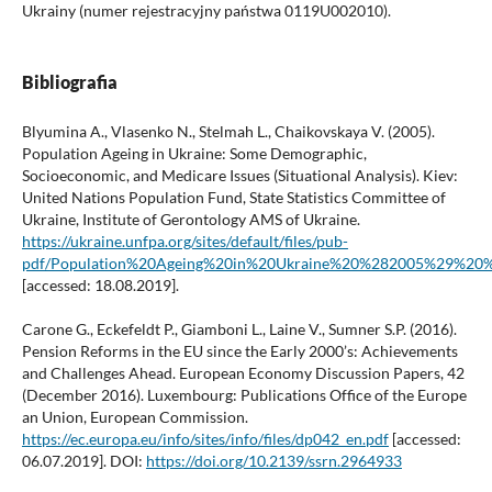
Ukrainy (numer rejestracyjny państwa 0119U002010).
Bibliografia
Blyumina A., Vlasenko N., Stelmah L., Chaikovskaya V. (2005).
Population Ageing in Ukraine: Some Demographic,
Socioeconomic, and Medicare Issues (Situational Analysis). Kiev:
United Nations Population Fund, State Statistics Committee of
Ukraine, Institute of Gerontology AMS of Ukraine.
https://ukraine.unfpa.org/sites/default/files/pub-
pdf/Population%20Ageing%20in%20Ukraine%20%282005%29%20
[accessed: 18.08.2019].
Carone G., Eckefeldt P., Giamboni L., Laine V., Sumner S.P. (2016).
Pension Reforms in the EU since the Early 2000’s: Achievements
and Challenges Ahead. European Economy Discussion Papers, 42
(December 2016). Luxembourg: Publications Office of the Europe
an Union, European Commission.
https://ec.europa.eu/info/sites/info/files/dp042_en.pdf
[accessed:
06.07.2019]. DOI:
https://doi.org/10.2139/ssrn.2964933