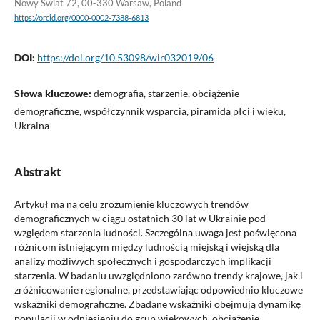
Nowy Świat 72, 00-330 Warsaw, Poland
https://orcid.org/0000-0002-7388-6813
DOI:
https://doi.org/10.53098/wir032019/06
Słowa kluczowe:
demografia, starzenie, obciążenie
demograficzne, współczynnik wsparcia, piramida płci i wieku,
Ukraina
Abstrakt
Artykuł ma na celu zrozumienie kluczowych trendów
demograficznych w ciągu ostatnich 30 lat w Ukrainie pod
względem starzenia ludności. Szczególna uwaga jest poświęcona
różnicom istniejącym między ludnością miejską i wiejską dla
analizy możliwych społecznych i gospodarczych implikacji
starzenia. W badaniu uwzględniono zarówno trendy krajowe, jak i
zróżnicowanie regionalne, przedstawiając odpowiednio kluczowe
wskaźniki demograficzne. Zbadane wskaźniki obejmują dynamikę
populacji w odniesieniu do grup wiekowych, obciążenie