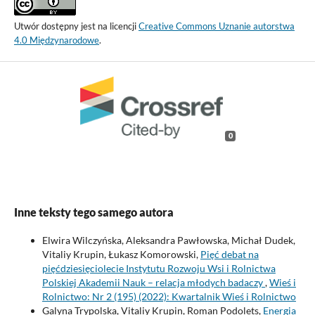
Utwór dostępny jest na licencji
Creative Commons Uznanie autorstwa
4.0 Międzynarodowe
.
0
Inne teksty tego samego autora
Elwira Wilczyńska, Aleksandra Pawłowska, Michał Dudek,
Vitaliy Krupin, Łukasz Komorowski,
Pięć debat na
pięćdziesięciolecie Instytutu Rozwoju Wsi i Rolnictwa
Polskiej Akademii Nauk – relacja młodych badaczy
,
Wieś i
Rolnictwo: Nr 2 (195) (2022): Kwartalnik Wieś i Rolnictwo
Galyna Trypolska, Vitaliy Krupin, Roman Podolets,
Energia