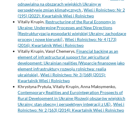
odnawialna na obszarach wiejskich Ukrainy w
perspektywie zmian klimatycznych
,
Wieś i Rolnictwo: Nr 2
(195) (2022): Kwartalnik Wieś i Rolnictwo
Vitaliy Krupin,
Restructuring of the Rural Economy in
Ukraine: Undergoing Processes and New Directions
[Restrukturyzacja gospodarki wiejskiej Ukrainy: zachodzące
procesy i nowe kierunki]
,
Wieś i Rolnictwo: Nr 4 (173)
(2016): Kwartalnik Wieś i Rolnictwo
Vitaliy Krupin, Vasyl Chemerys,
Financial backing as an
element of infrastructural support for agricultural
development: Ukrainian realities (Wsparcie finansowe jako
element infrastruktury rozwoju rolnictwa: realia
ukraińskie)
,
Wieś i Rolnictwo: Nr 3 (168) (2015):
Kwartalnik Wieś i Rolnictwo
Khrystyna Prytula, Vitaliy Krupin, Anna Maksymenko,
Contemporary Realities and Eurointegration Prospects of
Rural Development in Ukraine (Rozwój obszarów wiejskich
Ukrainy: stan obecny i perspektywy integracji z UE)
,
Wieś i
Rolnictwo: Nr 2 (163) (2014): Kwartalnik Wieś i Rolnictwo