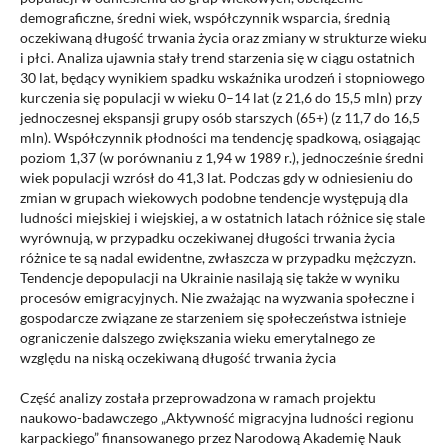
demograficzne, średni wiek, współczynnik wsparcia, średnią
oczekiwaną długość trwania życia oraz zmiany w strukturze wieku
i płci. Analiza ujawnia stały trend starzenia się w ciągu ostatnich
30 lat, będący wynikiem spadku wskaźnika urodzeń i stopniowego
kurczenia się populacji w wieku 0–14 lat (z 21,6 do 15,5 mln) przy
jednoczesnej ekspansji grupy osób starszych (65+) (z 11,7 do 16,5
mln). Współczynnik płodności ma tendencję spadkową, osiągając
poziom 1,37 (w porównaniu z 1,94 w 1989 r.), jednocześnie średni
wiek populacji wzrósł do 41,3 lat. Podczas gdy w odniesieniu do
zmian w grupach wiekowych podobne tendencje występują dla
ludności miejskiej i wiejskiej, a w ostatnich latach różnice się stale
wyrównują, w przypadku oczekiwanej długości trwania życia
różnice te są nadal ewidentne, zwłaszcza w przypadku mężczyzn.
Tendencje depopulacji na Ukrainie nasilają się także w wyniku
procesów emigracyjnych. Nie zważając na wyzwania społeczne i
gospodarcze związane ze starzeniem się społeczeństwa istnieje
ograniczenie dalszego zwiększania wieku emerytalnego ze
względu na niską oczekiwaną długość trwania życia
Część analizy została przeprowadzona w ramach projektu
naukowo-badawczego „Aktywność migracyjna ludności regionu
karpackiego” finansowanego przez Narodową Akademię Nauk