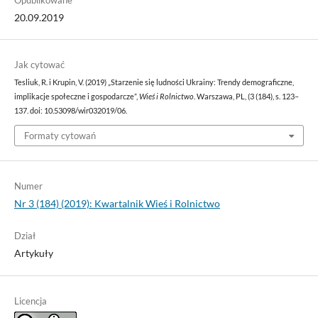
20.09.2019
Jak cytować
Tesliuk, R. i Krupin, V. (2019) „Starzenie się ludności Ukrainy: Trendy demograficzne,
implikacje społeczne i gospodarcze”,
Wieś i Rolnictwo
. Warszawa, PL, (3 (184), s. 123–
137. doi: 10.53098/wir032019/06.
Formaty cytowań
Numer
Nr 3 (184) (2019): Kwartalnik Wieś i Rolnictwo
Dział
Artykuły
Licencja