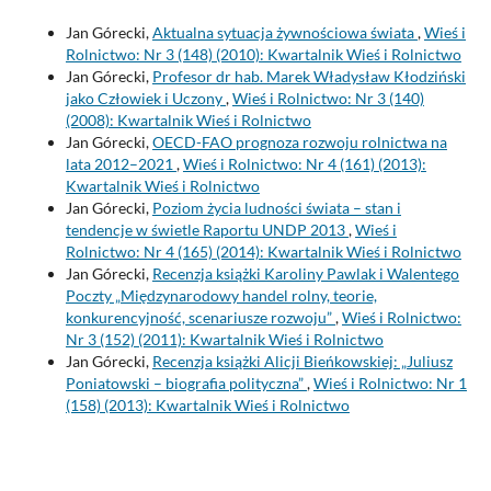
Jan Górecki,
Aktualna sytuacja żywnościowa świata
,
Wieś i
Rolnictwo: Nr 3 (148) (2010): Kwartalnik Wieś i Rolnictwo
Jan Górecki,
Profesor dr hab. Marek Władysław Kłodziński
jako Człowiek i Uczony
,
Wieś i Rolnictwo: Nr 3 (140)
(2008): Kwartalnik Wieś i Rolnictwo
Jan Górecki,
OECD-FAO prognoza rozwoju rolnictwa na
lata 2012–2021
,
Wieś i Rolnictwo: Nr 4 (161) (2013):
Kwartalnik Wieś i Rolnictwo
Jan Górecki,
Poziom życia ludności świata – stan i
tendencje w świetle Raportu UNDP 2013
,
Wieś i
Rolnictwo: Nr 4 (165) (2014): Kwartalnik Wieś i Rolnictwo
Jan Górecki,
Recenzja książki Karoliny Pawlak i Walentego
Poczty „Międzynarodowy handel rolny, teorie,
konkurencyjność, scenariusze rozwoju”
,
Wieś i Rolnictwo:
Nr 3 (152) (2011): Kwartalnik Wieś i Rolnictwo
Jan Górecki,
Recenzja książki Alicji Bieńkowskiej: „Juliusz
Poniatowski – biografia polityczna”
,
Wieś i Rolnictwo: Nr 1
(158) (2013): Kwartalnik Wieś i Rolnictwo