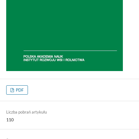
PDF
Liczba pobrań artykułu
110