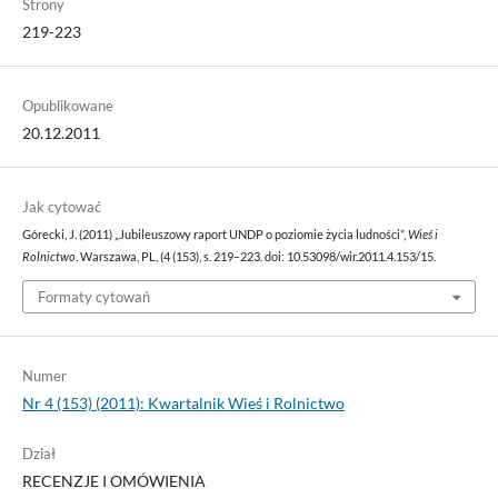
Strony
219-223
Opublikowane
20.12.2011
Jak cytować
Górecki, J. (2011) „Jubileuszowy raport UNDP o poziomie życia ludności”,
Wieś i
Rolnictwo
. Warszawa, PL, (4 (153), s. 219–223. doi: 10.53098/wir.2011.4.153/15.
Formaty cytowań
Numer
Nr 4 (153) (2011): Kwartalnik Wieś i Rolnictwo
Dział
RECENZJE I OMÓWIENIA