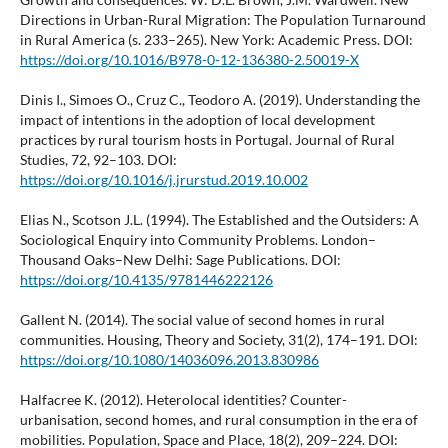
Directions in Urban-Rural Migration: The Population Turnaround
in Rural America (s. 233–265). New York: Academic Press. DOI:
https://doi.org/10.1016/B978-0-12-136380-2.50019-X
Dinis I., Simoes O., Cruz C., Teodoro A. (2019). Understanding the
impact of intentions in the adoption of local development
practices by rural tourism hosts in Portugal. Journal of Rural
Studies, 72, 92–103. DOI:
https://doi.org/10.1016/j.jrurstud.2019.10.002
Elias N., Scotson J.L. (1994). The Established and the Outsiders: A
Sociological Enquiry into Community Problems. London–
Thousand Oaks–New Delhi: Sage Publications. DOI:
https://doi.org/10.4135/9781446222126
Gallent N. (2014). The social value of second homes in rural
communities. Housing, Theory and Society, 31(2), 174–191. DOI:
https://doi.org/10.1080/14036096.2013.830986
Halfacree K. (2012). Heterolocal identities? Counter-
urbanisation, second homes, and rural consumption in the era of
mobilities. Population, Space and Place, 18(2), 209–224. DOI: