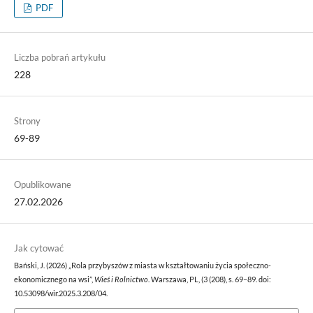
PDF
Liczba pobrań artykułu
228
Strony
69-89
Opublikowane
27.02.2026
Jak cytować
Bański, J. (2026) „Rola przybyszów z miasta w kształtowaniu życia społeczno-
ekonomicznego na wsi”,
Wieś i Rolnictwo
. Warszawa, PL, (3 (208), s. 69–89. doi:
10.53098/wir.2025.3.208/04.