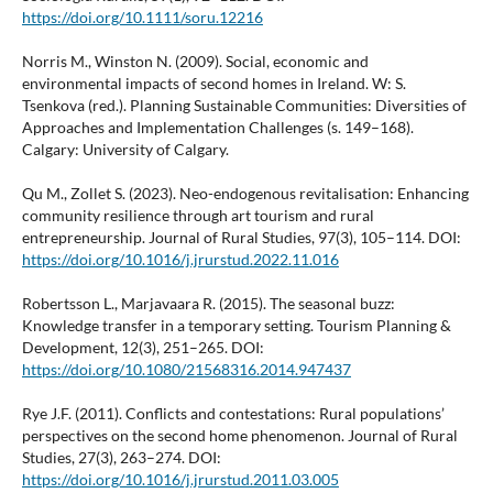
https://doi.org/10.1111/soru.12216
Norris M., Winston N. (2009). Social, economic and
environmental impacts of second homes in Ireland. W: S.
Tsenkova (red.). Planning Sustainable Communities: Diversities of
Approaches and Implementation Challenges (s. 149–168).
Calgary: University of Calgary.
Qu M., Zollet S. (2023). Neo-endogenous revitalisation: Enhancing
community resilience through art tourism and rural
entrepreneurship. Journal of Rural Studies, 97(3), 105–114. DOI:
https://doi.org/10.1016/j.jrurstud.2022.11.016
Robertsson L., Marjavaara R. (2015). The seasonal buzz:
Knowledge transfer in a temporary setting. Tourism Planning &
Development, 12(3), 251–265. DOI:
https://doi.org/10.1080/21568316.2014.947437
Rye J.F. (2011). Conflicts and contestations: Rural populations’
perspectives on the second home phenomenon. Journal of Rural
Studies, 27(3), 263–274. DOI:
https://doi.org/10.1016/j.jrurstud.2011.03.005