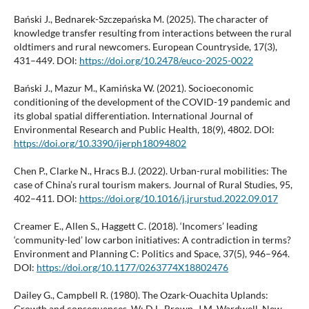
Bański J., Bednarek-Szczepańska M. (2025). The character of
knowledge transfer resulting from interactions between the rural
oldtimers and rural newcomers. European Countryside, 17(3),
431–449. DOI:
https://doi.org/10.2478/euco-2025-0022
Bański J., Mazur M., Kamińska W. (2021). Socioeconomic
conditioning of the development of the COVID-19 pandemic and
its global spatial differentiation. International Journal of
Environmental Research and Public Health, 18(9), 4802. DOI:
https://doi.org/10.3390/ijerph18094802
Chen P., Clarke N., Hracs B.J. (2022). Urban-rural mobilities: The
case of China’s rural tourism makers. Journal of Rural Studies, 95,
402–411. DOI:
https://doi.org/10.1016/j.jrurstud.2022.09.017
Creamer E., Allen S., Haggett C. (2018). ‘Incomers’ leading
‘community-led’ low carbon initiatives: A contradiction in terms?
Environment and Planning C: Politics and Space, 37(5), 946–964.
DOI:
https://doi.org/10.1177/0263774X18802476
Dailey G., Campbell R. (1980). The Ozark-Ouachita Uplands:
Growth and consequences. W: D.L. Brown, J.M. Wardwell. New