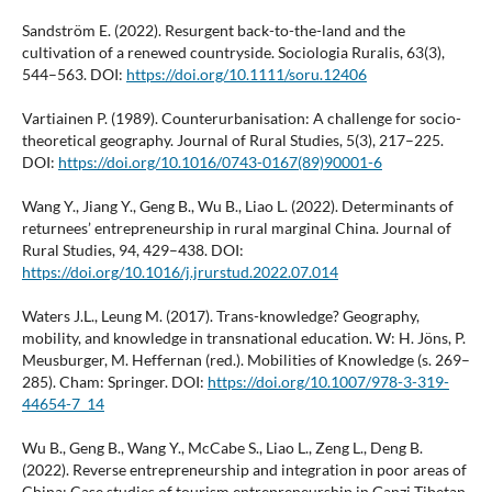
Sandström E. (2022). Resurgent back-to-the-land and the
cultivation of a renewed countryside. Sociologia Ruralis, 63(3),
544–563. DOI:
https://doi.org/10.1111/soru.12406
Vartiainen P. (1989). Counterurbanisation: A challenge for socio-
theoretical geography. Journal of Rural Studies, 5(3), 217–225.
DOI:
https://doi.org/10.1016/0743-0167(89)90001-6
Wang Y., Jiang Y., Geng B., Wu B., Liao L. (2022). Determinants of
returnees’ entrepreneurship in rural marginal China. Journal of
Rural Studies, 94, 429–438. DOI:
https://doi.org/10.1016/j.jrurstud.2022.07.014
Waters J.L., Leung M. (2017). Trans-knowledge? Geography,
mobility, and knowledge in transnational education. W: H. Jöns, P.
Meusburger, M. Heffernan (red.). Mobilities of Knowledge (s. 269–
285). Cham: Springer. DOI:
https://doi.org/10.1007/978-3-319-
44654-7_14
Wu B., Geng B., Wang Y., McCabe S., Liao L., Zeng L., Deng B.
(2022). Reverse entrepreneurship and integration in poor areas of
China: Case studies of tourism entrepreneurship in Ganzi Tibetan