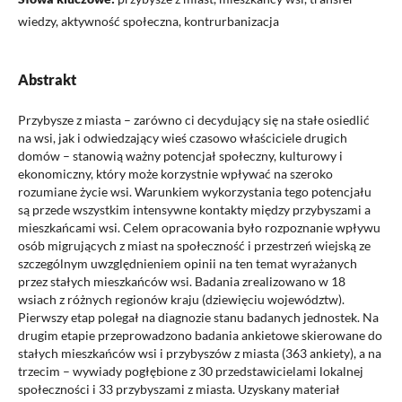
wiedzy, aktywność społeczna, kontrurbanizacja
Abstrakt
Przybysze z miasta – zarówno ci decydujący się na stałe osiedlić
na wsi, jak i odwiedzający wieś czasowo właściciele drugich
domów – stanowią ważny potencjał społeczny, kulturowy i
ekonomiczny, który może korzystnie wpływać na szeroko
rozumiane życie wsi. Warunkiem wykorzystania tego potencjału
są przede wszystkim intensywne kontakty między przybyszami a
mieszkańcami wsi. Celem opracowania było rozpoznanie wpływu
osób migrujących z miast na społeczność i przestrzeń wiejską ze
szczególnym uwzględnieniem opinii na ten temat wyrażanych
przez stałych mieszkańców wsi. Badania zrealizowano w 18
wsiach z różnych regionów kraju (dziewięciu województw).
Pierwszy etap polegał na diagnozie stanu badanych jednostek. Na
drugim etapie przeprowadzono badania ankietowe skierowane do
stałych mieszkańców wsi i przybyszów z miasta (363 ankiety), a na
trzecim – wywiady pogłębione z 30 przedstawicielami lokalnej
społeczności i 33 przybyszami z miasta. Uzyskany materiał