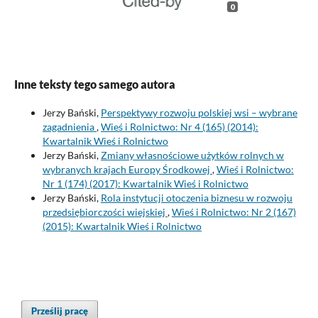
0
Inne teksty tego samego autora
Jerzy Bański,
Perspektywy rozwoju polskiej wsi – wybrane
zagadnienia
,
Wieś i Rolnictwo: Nr 4 (165) (2014):
Kwartalnik Wieś i Rolnictwo
Jerzy Bański,
Zmiany własnościowe użytków rolnych w
wybranych krajach Europy Środkowej
,
Wieś i Rolnictwo:
Nr 1 (174) (2017): Kwartalnik Wieś i Rolnictwo
Jerzy Bański,
Rola instytucji otoczenia biznesu w rozwoju
przedsiębiorczości wiejskiej
,
Wieś i Rolnictwo: Nr 2 (167)
(2015): Kwartalnik Wieś i Rolnictwo
Prześlij pracę