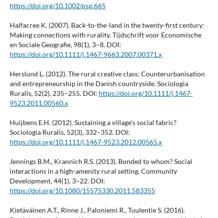
https://doi.org/10.1002/psp.665
Halfacree K. (2007). Back-to-the-land in the twenty-first century:
Making connections with rurality. Tijdschrift voor Economische
en Sociale Geografie, 98(1), 3–8. DOI:
https://doi.org/10.1111/j.1467-9663.2007.00371.x
Herslund L. (2012). The rural creative class: Counterurbanisation
and entrepreneurship in the Danish countryside. Sociologia
Ruralis, 52(2), 235–255. DOI:
https://doi.org/10.1111/j.1467-
9523.2011.00560.x
Huijbens E.H. (2012). Sustaining a village’s social fabric?
Sociologia Ruralis, 52(3), 332–352. DOI:
https://doi.org/10.1111/j.1467-9523.2012.00565.x
Jennings B.M., Krannich R.S. (2013). Bonded to whom? Social
interactions in a high-amenity rural setting. Community
Development, 44(1), 3–22. DOI:
https://doi.org/10.1080/15575330.2011.583355
Kietäväinen A.T., Rinne J., Paloniemi R., Tuulentie S. (2016).