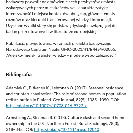
badawczy pozwolił na omówienie cech przybyszów z miasta
wskazywanych przez mieszkańców wsi, charakterystykę,
intensywność i miejsca kontaktów obu grup, główne tematy
rozmów oraz kierunki transferowanej wiedzy i informacji.
Uzyskane wyniki stały się podstawą dyskusji nawiązującej do
badań prezentowanych w literaturze europejskiej.
Publikacja przygotowana w ramach projektu badawczego
Narodowego Centrum Nauki, UMO-2021/41/B/HS4/02055,
„Wiejsko-miejski transfer wiedzy – modele współzależności”.
Bibliografia
Adamiak C., Pitkanen K., Lehtonen O. (2017). Seasonal residence
and counterurbanization: The role of second homes in population
redistribution in Finland. GeoJournal, 82(5), 1035–1050. DOI:
https://doi.org/10.1007/s10708-016-9727-x
Armstrong A., Stedman R. (2013). Culture clash and second home
ownership in the U.S., Northern Forest. Rural Sociology, 78(3),
318–345. DOI:
https://doi.org/10.1111/ruso.12010