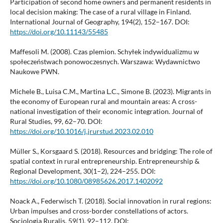
Participation of second home owners and permanent residents in
local decision making: The case of a rural village in Finland.
International Journal of Geography, 194(2), 152–167. DOI:
https://doi.org/10.11143/55485
Maffesoli M. (2008). Czas plemion. Schyłek indywidualizmu w
społeczeństwach ponowoczesnych. Warszawa: Wydawnictwo
Naukowe PWN.
Michele B., Luisa C.M., Martina L.C., Simone B. (2023). Migrants in
the economy of European rural and mountain areas: A cross-
national investigation of their economic integration. Journal of
Rural Studies, 99, 62–70. DOI:
https://doi.org/10.1016/j.jrurstud.2023.02.010
Müller S., Korsgaard S. (2018). Resources and bridging: The role of
spatial context in rural entrepreneurship. Entrepreneurship &
Regional Development, 30(1–2), 224–255. DOI:
https://doi.org/10.1080/08985626.2017.1402092
Noack A., Federwisch T. (2018). Social innovation in rural regions:
Urban impulses and cross-border constellations of actors.
Sociologia Ruralis, 59(1), 92–112. DOI: