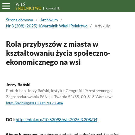
Strona domowa
/
Archiwum
/
Nr 3 (208) (2025): Kwartalnik Wieś i Rolnictwo
/
Artykuły
Rola przybyszów z miasta w
kształtowaniu życia społeczno-
ekonomicznego na wsi
Jerzy Bański
Prof. dr hab. Jerzy Bański, Instytut Geografii i Przestrzennego
Zagospodarowania PAN, ul. Twarda 51/55, 00-818 Warszawa
https://orcid.org/0000-0001-9056-0404
DOI:
https://doi.org/10.53098/wir.2025.3.208/04
Słowa kluczowe:
przybysze z miast, mieszkańcy wsi, transfer