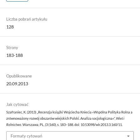
Liczba pobrań artykułu
128
Strony
183-188
Opublikowane
20.09.2013
Jak cytować
Szafraniec, K. (2013) „Recenzja książki Wojciecha Kniecia «Wspólna Polityka Rolna a
zrównoważony rozwój obszarów wiejskich Polski. Analiza socjologiczna»”,
Wieś i
Rolnictwo
. Warszawa, PL, (3 (160), s. 183–188. doi: 10.53098/wir.2013.3.160/11.
Formaty cytowań