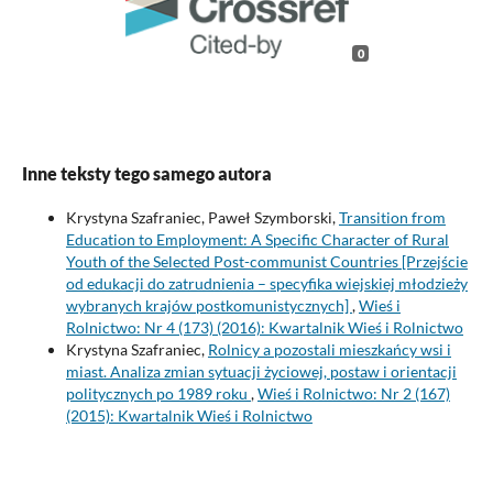
0
Inne teksty tego samego autora
Krystyna Szafraniec, Paweł Szymborski,
Transition from
Education to Employment: A Specific Character of Rural
Youth of the Selected Post-communist Countries [Przejście
od edukacji do zatrudnienia – specyfika wiejskiej młodzieży
wybranych krajów postkomunistycznych]
,
Wieś i
Rolnictwo: Nr 4 (173) (2016): Kwartalnik Wieś i Rolnictwo
Krystyna Szafraniec,
Rolnicy a pozostali mieszkańcy wsi i
miast. Analiza zmian sytuacji życiowej, postaw i orientacji
politycznych po 1989 roku
,
Wieś i Rolnictwo: Nr 2 (167)
(2015): Kwartalnik Wieś i Rolnictwo