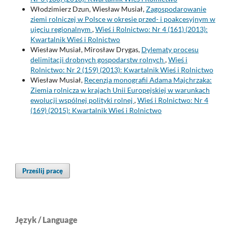
Włodzimierz Dzun, Wiesław Musiał,
Zagospodarowanie
ziemi rolniczej w Polsce w okresie przed- i poakcesyjnym w
ujęciu regionalnym
,
Wieś i Rolnictwo: Nr 4 (161) (2013):
Kwartalnik Wieś i Rolnictwo
Wiesław Musiał, Mirosław Drygas,
Dylematy procesu
delimitacji drobnych gospodarstw rolnych
,
Wieś i
Rolnictwo: Nr 2 (159) (2013): Kwartalnik Wieś i Rolnictwo
Wiesław Musiał,
Recenzja monografii Adama Majchrzaka:
Ziemia rolnicza w krajach Unii Europejskiej w warunkach
ewolucji wspólnej polityki rolnej
,
Wieś i Rolnictwo: Nr 4
(169) (2015): Kwartalnik Wieś i Rolnictwo
Prześlij pracę
Język / Language