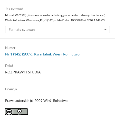
Jak cytować
Musiał, W. (2009) „Rozważania nad upadłością gospodarstw rodzinnych w Polsce”,
Wieś i Rolnictwo
. Warszawa, PL, (1 (142), s. 44–61. doi: 10.53098/wir.2009.1.142/03.
Formaty cytowań
Numer
Nr 1 (142) (2009): Kwartalnik Wieś i Rolnictwo
Dział
ROZPRAWY I STUDIA
Licencja
Prawa autorskie (c) 2009 Wieś i Rolnictwo