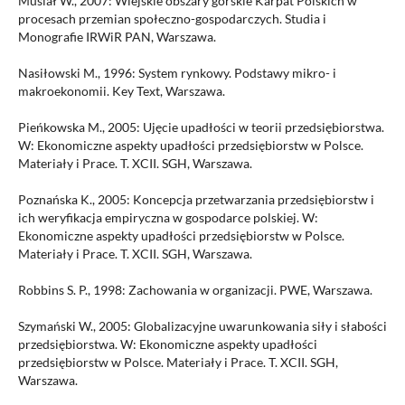
Musiał W., 2007: Wiejskie obszary górskie Karpat Polskich w
procesach przemian społeczno-gospodarczych. Studia i
Monografie IRWiR PAN, Warszawa.
Nasiłowski M., 1996: System rynkowy. Podstawy mikro- i
makroekonomii. Key Text, Warszawa.
Pieńkowska M., 2005: Ujęcie upadłości w teorii przedsiębiorstwa.
W: Ekonomiczne aspekty upadłości przedsiębiorstw w Polsce.
Materiały i Prace. T. XCII. SGH, Warszawa.
Poznańska K., 2005: Koncepcja przetwarzania przedsiębiorstw i
ich weryfikacja empiryczna w gospodarce polskiej. W:
Ekonomiczne aspekty upadłości przedsiębiorstw w Polsce.
Materiały i Prace. T. XCII. SGH, Warszawa.
Robbins S. P., 1998: Zachowania w organizacji. PWE, Warszawa.
Szymański W., 2005: Globalizacyjne uwarunkowania siły i słabości
przedsiębiorstwa. W: Ekonomiczne aspekty upadłości
przedsiębiorstw w Polsce. Materiały i Prace. T. XCII. SGH,
Warszawa.