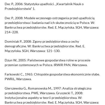
Dec P., 2006: Statystyka upadłości. „Kwartalnik Nauk o
Przedsiębiorstwie” 1.
Dec P., 2008: Modele wczesnego ostrzegania przed upadłością
przedsiębiorstwa i badania nad ich skutecznością w Polsce. W:
Bankructwa przedsiębiorstw. Red. E. Mączyńska. SGH, Warszawa:
214–228.
Dominiak P., 2008: Zgony przedsiębiorstwa a cechy
demograficzne. W: Bankructwa przedsiębiorstw. Red. E.
Mączyńska. SGH, Warszawa: 121–130.
Dzun W., 2005: Państwowe gospodarstwa rolne w procesie
przemian systemowych w Polsce. IRWiR PAN, Warszawa.
Farkowski C., 1965: Chłopskie gospodarstwa ekonomicznie słabe.
PWRiL, Warszawa.
Gierszewska G., Romanowska M., 1997: Analiza strategiczna
przedsiębiorstwa. PWE, Warszawa. Gruszecki T., 2008:
Instytucjonalne aspekty w teorii przedsiębiorstwa. W:
Bankructwa przedsiębiorstw. Red. E. Mączyńska. SGH, Warszawa: