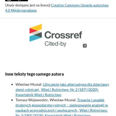
Utwór dostępny jest na licencji
Creative Commons Uznanie autorstwa
4.0 Międzynarodowe
.
7
Inne teksty tego samego autora
Wiesław Musiał,
Użyczenie jako alternatywa dla dzierżawy
ziemi rolniczej
,
Wieś i Rolnictwo: Nr 2 (187) (2020):
Kwartalnik Wieś i Rolnictwo
Tomasz Wojewodzic, Wiesław Musiał,
Trwanie i upadek
drobnych gospodarstw rolnych – zastosowanie analogii w
naukach przyrodniczych i społecznych
,
Wieś i Rolnictwo:
Nr 3 (180) (2018): Kwartalnik Wieś i Rolnictwo