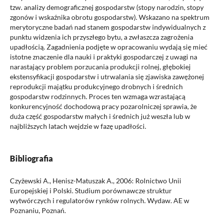
tzw. analizy demograficznej gospodarstw (stopy narodzin, stopy
zgonów i wskaźnika obrotu gospodarstw). Wskazano na spektrum
merytoryczne badań nad stanem gospodarstw indywidualnych z
punktu widzenia ich przyszłego bytu, a zwłaszcza zagrożenia
upadłością. Zagadnienia podjęte w opracowaniu wydają się mieć
istotne znaczenie dla nauki i praktyki gospodarczej z uwagi na
narastający problem porzucania produkcji rolnej, głębokiej
ekstensyfikacji gospodarstw i utrwalania się zjawiska zawężonej
reprodukcji majątku produkcyjnego drobnych i średnich
gospodarstw rodzinnych. Proces ten wzmaga wzrastającą
konkurencyjność dochodową pracy pozarolniczej sprawia, że
duża część gospodarstw małych i średnich już weszła lub w
najbliższych latach wejdzie w fazę upadłości.
Bibliografia
Czyżewski A., Henisz-Matuszak A., 2006: Rolnictwo Unii
Europejskiej i Polski. Studium porównawcze struktur
wytwórczych i regulatorów rynków rolnych. Wydaw. AE w
Poznaniu, Poznań.