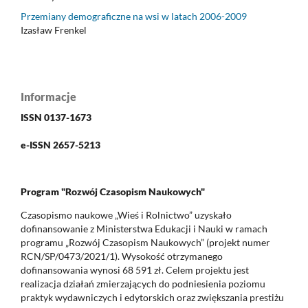
Przemiany demograficzne na wsi w latach 2006-2009
Izasław Frenkel
Informacje
ISSN 0137-1673
e-ISSN 2657-5213
Program "Rozwój Czasopism Naukowych"
Czasopismo naukowe „Wieś i Rolnictwo” uzyskało
dofinansowanie z Ministerstwa Edukacji i Nauki w ramach
programu „Rozwój Czasopism Naukowych” (projekt numer
RCN/SP/0473/2021/1). Wysokość otrzymanego
dofinansowania wynosi 68 591 zł. Celem projektu jest
realizacja działań zmierzających do podniesienia poziomu
praktyk wydawniczych i edytorskich oraz zwiększania prestiżu