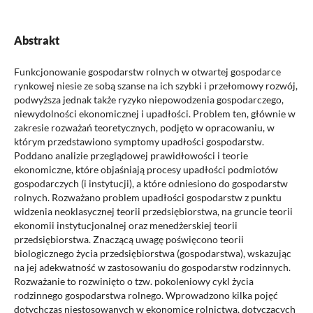
Abstrakt
Funkcjonowanie gospodarstw rolnych w otwartej gospodarce
rynkowej niesie ze sobą szanse na ich szybki i przełomowy rozwój,
podwyższa jednak także ryzyko niepowodzenia gospodarczego,
niewydolności ekonomicznej i upadłości. Problem ten, głównie w
zakresie rozważań teoretycznych, podjęto w opracowaniu, w
którym przedstawiono symptomy upadłości gospodarstw.
Poddano analizie przeglądowej prawidłowości i teorie
ekonomiczne, które objaśniają procesy upadłości podmiotów
gospodarczych (i instytucji), a które odniesiono do gospodarstw
rolnych. Rozważano problem upadłości gospodarstw z punktu
widzenia neoklasycznej teorii przedsiębiorstwa, na gruncie teorii
ekonomii instytucjonalnej oraz menedżerskiej teorii
przedsiębiorstwa. Znaczącą uwagę poświęcono teorii
biologicznego życia przedsiębiorstwa (gospodarstwa), wskazując
na jej adekwatność w zastosowaniu do gospodarstw rodzinnych.
Rozważanie to rozwinięto o tzw. pokoleniowy cykl życia
rodzinnego gospodarstwa rolnego. Wprowadzono kilka pojęć
dotychczas niestosowanych w ekonomice rolnictwa, dotyczących