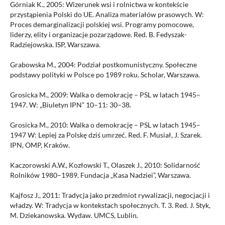
Górniak K., 2005: Wizerunek wsi i rolnictwa w kontekście
przystąpienia Polski do UE. Analiza materiałów prasowych. W:
Proces demarginalizacji polskiej wsi. Programy pomocowe,
liderzy, elity i organizacje pozarządowe. Red. B. Fedyszak-
Radziejowska. ISP, Warszawa.
Grabowska M., 2004: Podział postkomunistyczny. Społeczne
podstawy polityki w Polsce po 1989 roku. Scholar, Warszawa.
Grosicka M., 2009: Walka o demokrację – PSL w latach 1945–
1947. W: „Biuletyn IPN” 10–11: 30–38.
Grosicka M., 2010: Walka o demokrację – PSL w latach 1945–
1947 W: Lepiej za Polskę dziś umrzeć. Red. F. Musiał, J. Szarek.
IPN, OMP, Kraków.
Kaczorowski A.W., Kozłowski T., Olaszek J., 2010: Solidarność
Rolników 1980–1989. Fundacja „Kasa Nadziei”, Warszawa.
Kajfosz J., 2011: Tradycja jako przedmiot rywalizacji, negocjacji i
władzy. W: Tradycja w kontekstach społecznych. T. 3. Red. J. Styk,
M. Dziekanowska. Wydaw. UMCS, Lublin.