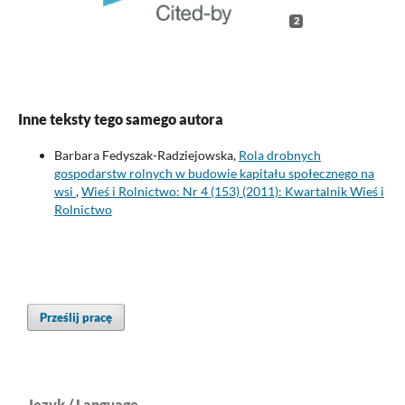
2
Inne teksty tego samego autora
Barbara Fedyszak-Radziejowska,
Rola drobnych
gospodarstw rolnych w budowie kapitału społecznego na
wsi
,
Wieś i Rolnictwo: Nr 4 (153) (2011): Kwartalnik Wieś i
Rolnictwo
Prześlij pracę
Język / Language