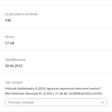
Liczba pobrań artykułu
248
Strony
57-68
Opublikowane
20.06.2012
Jak cytować
Fedyszak-Radziejowska, B. (2012) „Agraryzm-zapomniany świat norm i wartości”,
Wieś i Rolnictwo
. Warszawa, PL, (2 (155), s. 57–68. doi: 10.53098/wir.2012.2.155/03.
Formaty cytowań