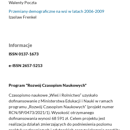
Walenty Poczta
Przemiany demograficzne na wsi w latach 2006-2009
Izasław Frenkel
Informacje
ISSN 0137-1673
e-ISSN 2657-5213
Program "Rozwój Czasopism Naukowych"
Czasopismo naukowe „Wieś i Rolnictwo” uzyskało
dofinansowanie z Ministerstwa Edukacji i Nauki w ramach
programu „Rozwój Czasopism Naukowych” (projekt numer
RCN/SP/0473/2021/1). Wysokość otrzymanego
dofinansowania wynosi 68 591 zł. Celem projektu jest
realizacja działań zmierzających do podniesienia poziomu
praktyk wydawniczych i edytorskich oraz zwiększania prestiżu