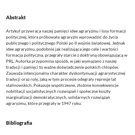
Abstrakt
Artykuł przywraca naszej pamięci idee agraryzmu i losy formacji
politycznej, która próbowała agraryzm wprowadzić do życia
publicznego i politycznego Polski po II wojnie światowej. Jednak
idee agraryzmu, podobnie jak realizująca jego cele i wartości
formacja polityczna, przegrały starcie z doktryną obowiązującą w
PRL. Autorka przypomina sposób, w jaki wymazano z naszej
tradycji i pamięci to ważne doświadczenie polskich chłopów.
Zauważa intencjonalny charakter dyskontynuacji agrarystycznej
tradycji oraz rolę, jaką w tym procesie odegrały represje lat
stalinowskich. Pokazuje współczesne, złożone konsekwencje
nobilitacji socjalistycznych rozwiązań i społeczne koszty
marginalizacji demokratycznych, solidarnych rozwiązań
agraryzmu, które przegrały w 1947 roku.
Bibliografia