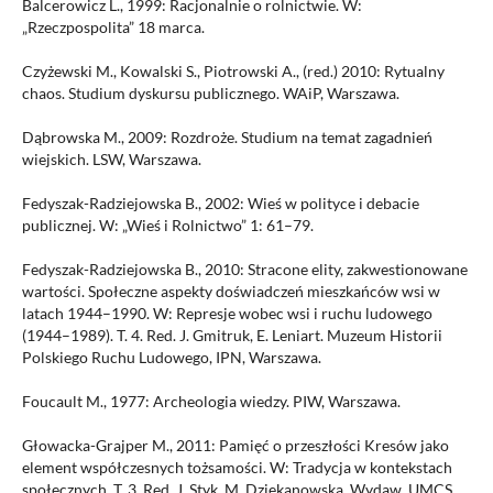
Balcerowicz L., 1999: Racjonalnie o rolnictwie. W:
„Rzeczpospolita” 18 marca.
Czyżewski M., Kowalski S., Piotrowski A., (red.) 2010: Rytualny
chaos. Studium dyskursu publicznego. WAiP, Warszawa.
Dąbrowska M., 2009: Rozdroże. Studium na temat zagadnień
wiejskich. LSW, Warszawa.
Fedyszak-Radziejowska B., 2002: Wieś w polityce i debacie
publicznej. W: „Wieś i Rolnictwo” 1: 61–79.
Fedyszak-Radziejowska B., 2010: Stracone elity, zakwestionowane
wartości. Społeczne aspekty doświadczeń mieszkańców wsi w
latach 1944–1990. W: Represje wobec wsi i ruchu ludowego
(1944–1989). T. 4. Red. J. Gmitruk, E. Leniart. Muzeum Historii
Polskiego Ruchu Ludowego, IPN, Warszawa.
Foucault M., 1977: Archeologia wiedzy. PIW, Warszawa.
Głowacka-Grajper M., 2011: Pamięć o przeszłości Kresów jako
element współczesnych tożsamości. W: Tradycja w kontekstach
społecznych. T. 3. Red. J. Styk, M. Dziekanowska. Wydaw. UMCS,