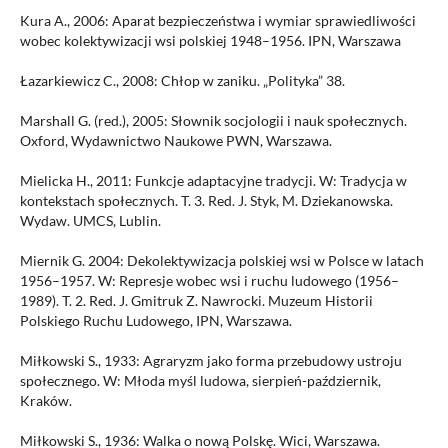
Kura A., 2006: Aparat bezpieczeństwa i wymiar sprawiedliwości
wobec kolektywizacji wsi polskiej 1948–1956. IPN, Warszawa
Łazarkiewicz C., 2008: Chłop w zaniku. „Polityka” 38.
Marshall G. (red.), 2005: Słownik socjologii i nauk społecznych.
Oxford, Wydawnictwo Naukowe PWN, Warszawa.
Mielicka H., 2011: Funkcje adaptacyjne tradycji. W: Tradycja w
kontekstach społecznych. T. 3. Red. J. Styk, M. Dziekanowska.
Wydaw. UMCS, Lublin.
Miernik G. 2004: Dekolektywizacja polskiej wsi w Polsce w latach
1956–1957. W: Represje wobec wsi i ruchu ludowego (1956–
1989). T. 2. Red. J. Gmitruk Z. Nawrocki. Muzeum Historii
Polskiego Ruchu Ludowego, IPN, Warszawa.
Miłkowski S., 1933: Agraryzm jako forma przebudowy ustroju
społecznego. W: Młoda myśl ludowa, sierpień-październik,
Kraków.
Miłkowski S., 1936: Walka o nową Polskę. Wici, Warszawa.