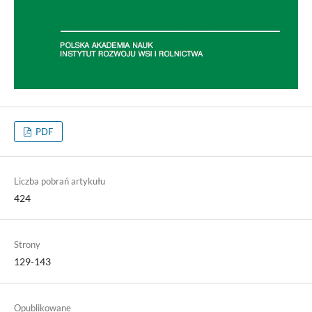
PDF
Liczba pobrań artykułu
424
Strony
129-143
Opublikowane