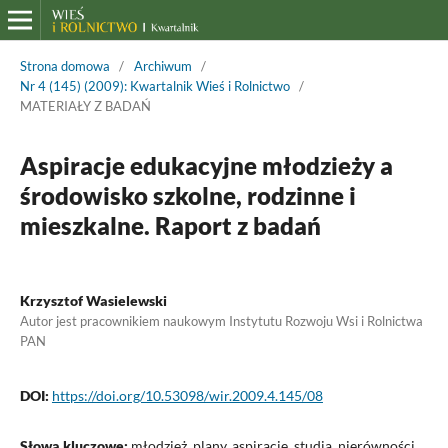
Strona domowa
/
Archiwum
/
Nr 4 (145) (2009): Kwartalnik Wieś i Rolnictwo
/
MATERIAŁY Z BADAŃ
Aspiracje edukacyjne młodzieży a
środowisko szkolne, rodzinne i
mieszkalne. Raport z badań
Krzysztof Wasielewski
Autor jest pracownikiem naukowym Instytutu Rozwoju Wsi i Rolnictwa
PAN
DOI:
https://doi.org/10.53098/wir.2009.4.145/08
Słowa kluczowe:
młodzież, plany, aspiracje, studia, nierówności