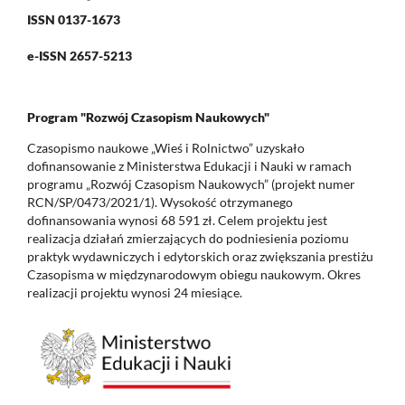
ISSN 0137-1673
e-ISSN 2657-5213
Program "Rozwój Czasopism Naukowych"
Czasopismo naukowe „Wieś i Rolnictwo” uzyskało
dofinansowanie z Ministerstwa Edukacji i Nauki w ramach
programu „Rozwój Czasopism Naukowych” (projekt numer
RCN/SP/0473/2021/1). Wysokość otrzymanego
dofinansowania wynosi 68 591 zł. Celem projektu jest
realizacja działań zmierzających do podniesienia poziomu
praktyk wydawniczych i edytorskich oraz zwiększania prestiżu
Czasopisma w międzynarodowym obiegu naukowym. Okres
realizacji projektu wynosi 24 miesiące.