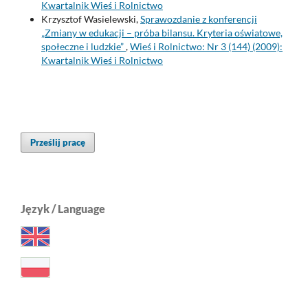
Kwartalnik Wieś i Rolnictwo
Krzysztof Wasielewski,
Sprawozdanie z konferencji
„Zmiany w edukacji – próba bilansu. Kryteria oświatowe,
społeczne i ludzkie”
,
Wieś i Rolnictwo: Nr 3 (144) (2009):
Kwartalnik Wieś i Rolnictwo
Prześlij pracę
Język / Language