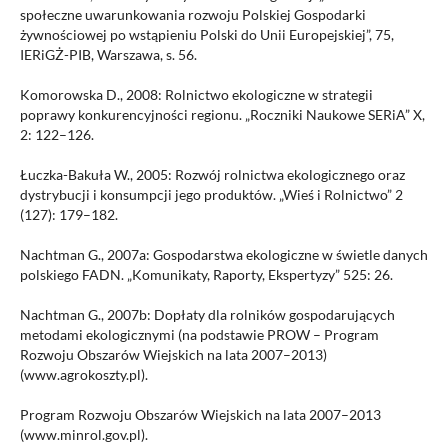
społeczne uwarunkowania rozwoju Polskiej Gospodarki
żywnościowej po wstąpieniu Polski do Unii Europejskiej”, 75,
IERiGŻ-PIB, Warszawa, s. 56.
Komorowska D., 2008: Rolnictwo ekologiczne w strategii
poprawy konkurencyjności regionu. „Roczniki Naukowe SERiA” X,
2: 122–126.
Łuczka-Bakuła W., 2005: Rozwój rolnictwa ekologicznego oraz
dystrybucji i konsumpcji jego produktów. „Wieś i Rolnictwo” 2
(127): 179–182.
Nachtman G., 2007a: Gospodarstwa ekologiczne w świetle danych
polskiego FADN. „Komunikaty, Raporty, Ekspertyzy” 525: 26.
Nachtman G., 2007b: Dopłaty dla rolników gospodarujących
metodami ekologicznymi (na podstawie PROW – Program
Rozwoju Obszarów Wiejskich na lata 2007–2013)
(www.agrokoszty.pl).
Program Rozwoju Obszarów Wiejskich na lata 2007–2013
(www.minrol.gov.pl).