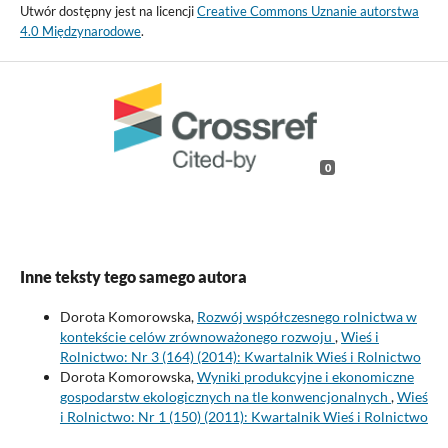
Utwór dostępny jest na licencji
Creative Commons Uznanie autorstwa
4.0 Międzynarodowe
.
0
Inne teksty tego samego autora
Dorota Komorowska,
Rozwój współczesnego rolnictwa w
kontekście celów zrównoważonego rozwoju
,
Wieś i
Rolnictwo: Nr 3 (164) (2014): Kwartalnik Wieś i Rolnictwo
Dorota Komorowska,
Wyniki produkcyjne i ekonomiczne
gospodarstw ekologicznych na tle konwencjonalnych
,
Wieś
i Rolnictwo: Nr 1 (150) (2011): Kwartalnik Wieś i Rolnictwo