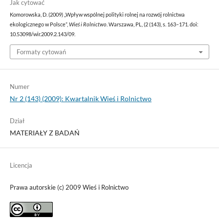
Jak cytować
Komorowska, D. (2009) „Wpływ wspólnej polityki rolnej na rozwój rolnictwa
ekologicznego w Polsce”,
Wieś i Rolnictwo
. Warszawa, PL, (2 (143), s. 163–171. doi:
10.53098/wir.2009.2.143/09.
Formaty cytowań
Numer
Nr 2 (143) (2009): Kwartalnik Wieś i Rolnictwo
Dział
MATERIAŁY Z BADAŃ
Licencja
Prawa autorskie (c) 2009 Wieś i Rolnictwo