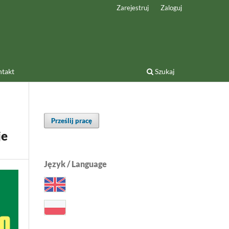
Zarejestruj
Zaloguj
takt
Szukaj
Prześlij pracę
je
Język / Language