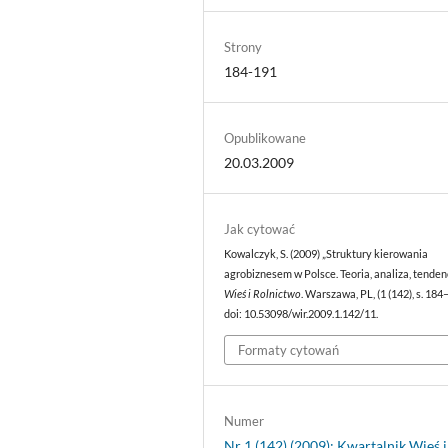
Strony
184-191
Opublikowane
20.03.2009
Jak cytować
Kowalczyk, S. (2009) „Struktury kierowania
agrobiznesem w Polsce. Teoria, analiza, tendenc
Wieś i Rolnictwo
. Warszawa, PL, (1 (142), s. 184
doi: 10.53098/wir.2009.1.142/11.
Formaty cytowań
Numer
Nr 1 (142) (2009): Kwartalnik Wieś i