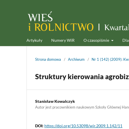
Artykuły
Numery WiR
O czasopiśmie
Dla
Strona domowa
/
Archiwum
/
Nr 1 (142) (2009): Kwa
Struktury kierowania agrobiz
Stanisław Kowalczyk
Autor jest pracownikiem naukowym Szkoły Głównej Han
DOI:
https://doi.org/10.53098/wir.2009.1.142/11