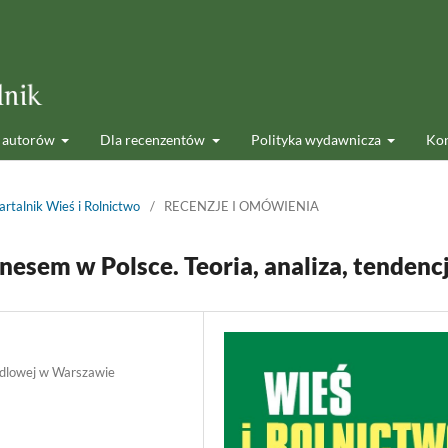
 autorów
Dla recenzentów
Polityka wydawnicza
Kon
rtalnik Wieś i Rolnictwo
/
RECENZJE I OMÓWIENIA
nesem w Polsce. Teoria, analiza, tendenc
dlowej w Warszawie