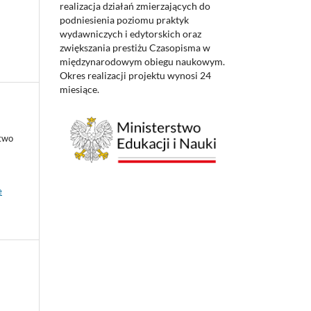
realizacja działań zmierzających do
podniesienia poziomu praktyk
wydawniczych i edytorskich oraz
zwiększania prestiżu Czasopisma w
międzynarodowym obiegu naukowym.
Okres realizacji projektu wynosi 24
miesiące.
ctwo
e