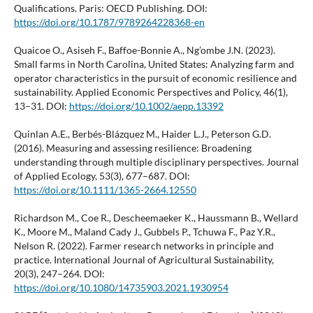
Qualifications. Paris: OECD Publishing. DOI:
https://doi.org/10.1787/9789264228368-en
Quaicoe O., Asiseh F., Baffoe-Bonnie A., Ng’ombe J.N. (2023).
Small farms in North Carolina, United States: Analyzing farm and
operator characteristics in the pursuit of economic resilience and
sustainability. Applied Economic Perspectives and Policy, 46(1),
13–31. DOI:
https://doi.org/10.1002/aepp.13392
Quinlan A.E., Berbés-Blázquez M., Haider L.J., Peterson G.D.
(2016). Measuring and assessing resilience: Broadening
understanding through multiple disciplinary perspectives. Journal
of Applied Ecology, 53(3), 677–687. DOI:
https://doi.org/10.1111/1365-2664.12550
Richardson M., Coe R., Descheemaeker K., Haussmann B., Wellard
K., Moore M., Maland Cady J., Gubbels P., Tchuwa F., Paz Y.R.,
Nelson R. (2022). Farmer research networks in principle and
practice. International Journal of Agricultural Sustainability,
20(3), 247–264. DOI:
https://doi.org/10.1080/14735903.2021.1930954