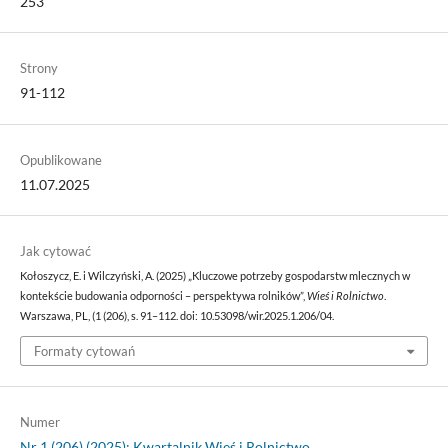
253
Strony
91-112
Opublikowane
11.07.2025
Jak cytować
Kołoszycz, E. i Wilczyński, A. (2025) „Kluczowe potrzeby gospodarstw mlecznych w
kontekście budowania odporności – perspektywa rolników”,
Wieś i Rolnictwo
.
Warszawa, PL, (1 (206), s. 91–112. doi: 10.53098/wir.2025.1.206/04.
Formaty cytowań
Numer
Nr 1 (206) (2025): Kwartalnik Wieś i Rolnictwo