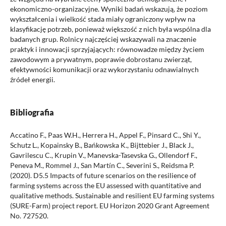
ekonomiczno-organizacyjne. Wyniki badań wskazują, że poziom
wykształcenia i wielkość stada miały ograniczony wpływ na
klasyfikację potrzeb, ponieważ większość z nich była wspólna dla
badanych grup. Rolnicy najczęściej wskazywali na znaczenie
praktyk i innowacji sprzyjających: równowadze między życiem
zawodowym a prywatnym, poprawie dobrostanu zwierząt,
efektywności komunikacji oraz wykorzystaniu odnawialnych
źródeł energii.
Bibliografia
Accatino F., Paas W.H., Herrera H., Appel F., Pinsard C., Shi Y.,
Schutz L., Kopainsky B., Bańkowska K., Bijttebier J., Black J.,
Gavrilescu C., Krupin V., Manevska-Tasevska G., Ollendorf F.,
Peneva M., Rommel J., San Martín C., Severini S., Reidsma P.
(2020). D5.5 Impacts of future scenarios on the resilience of
farming systems across the EU assessed with quantitative and
qualitative methods. Sustainable and resilient EU farming systems
(SURE-Farm) project report. EU Horizon 2020 Grant Agreement
No. 727520.