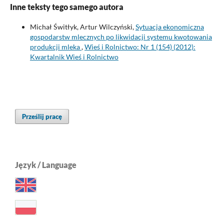
Inne teksty tego samego autora
Michał Świtłyk, Artur Wilczyński,
Sytuacja ekonomiczna
gospodarstw mlecznych po likwidacji systemu kwotowania
produkcji mleka
,
Wieś i Rolnictwo: Nr 1 (154) (2012):
Kwartalnik Wieś i Rolnictwo
Prześlij pracę
Język / Language