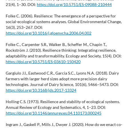
21(4), 1–30. DOI:
https://doi.org/10.5751/ES-09088-210444
Folke C. (2006). Resilience: The emergence of a perspective for
social-ecological systems analyses. Global Environmental Change,
16(3), 253–267. DOI:
https://doi.org/10.1016/j.gloenvcha.2006.04.002
Folke C., Carpenter S.R., Walker B., Scheffer M., Chapin T.,
Rockström J. (2010). Resilience thinking: Integrating resilience,
adaptability and transformability. Ecology and Society, 15(4). DOI:
https://doi.org/10.5751/ES-03610-150420
Gargiulo J.I., Eastwood C.R., Garcia S.C., Lyons N.A. (2018). Dairy
farmers with larger herd sizes adopt more precision dairy
technologies. Journal of Dairy Science, 101(6), 5466–5473. DOI:
https://doi.org/10.3168/jds.2017-13324
Holling C.S. (1973). Resilience and stability of ecological systems.
Annual Review of Ecology and Systematics, 4, 1–23. DOI:
https://doi.org/10.1146/annurev.es.04.110173.000245
Ingram J., Gaskell P., Mills J., Dwyer J. (2020). How do we enact co-