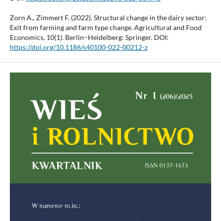
Zorn A., Zimmert F. (2022). Structural change in the dairy sector:
Exit from farming and farm type change. Agricultural and Food
Economics, 10(1). Berlin–Heidelberg: Springer. DOI:
https://doi.org/10.1186/s40100-022-00212-z