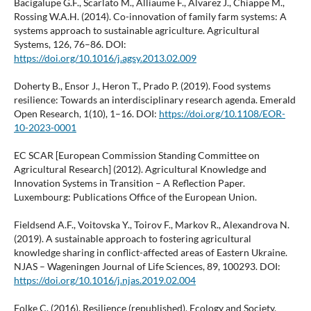
Bacigalupe G.F., Scarlato M., Alliaume F., Alvarez J., Chiappe M.,
Rossing W.A.H. (2014). Co-innovation of family farm systems: A
systems approach to sustainable agriculture. Agricultural
Systems, 126, 76–86. DOI:
https://doi.org/10.1016/j.agsy.2013.02.009
Doherty B., Ensor J., Heron T., Prado P. (2019). Food systems
resilience: Towards an interdisciplinary research agenda. Emerald
Open Research, 1(10), 1–16. DOI:
https://doi.org/10.1108/EOR-
10-2023-0001
EC SCAR [European Commission Standing Committee on
Agricultural Research] (2012). Agricultural Knowledge and
Innovation Systems in Transition – A Reflection Paper.
Luxembourg: Publications Office of the European Union.
Fieldsend A.F., Voitovska Y., Toirov F., Markov R., Alexandrova N.
(2019). A sustainable approach to fostering agricultural
knowledge sharing in conflict-affected areas of Eastern Ukraine.
NJAS – Wageningen Journal of Life Sciences, 89, 100293. DOI:
https://doi.org/10.1016/j.njas.2019.02.004
Folke C. (2016). Resilience (republished). Ecology and Society,