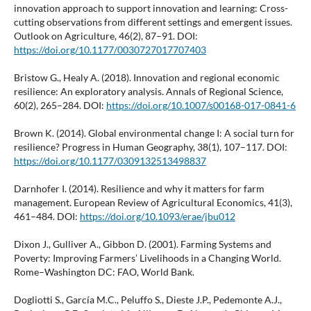
innovation approach to support innovation and learning: Cross-
cutting observations from different settings and emergent issues.
Outlook on Agriculture, 46(2), 87–91. DOI:
https://doi.org/10.1177/0030727017707403
Bristow G., Healy A. (2018). Innovation and regional economic
resilience: An exploratory analysis. Annals of Regional Science,
60(2), 265–284. DOI:
https://doi.org/10.1007/s00168-017-0841-6
Brown K. (2014). Global environmental change I: A social turn for
resilience? Progress in Human Geography, 38(1), 107–117. DOI:
https://doi.org/10.1177/0309132513498837
Darnhofer I. (2014). Resilience and why it matters for farm
management. European Review of Agricultural Economics, 41(3),
461–484. DOI:
https://doi.org/10.1093/erae/jbu012
Dixon J., Gulliver A., Gibbon D. (2001). Farming Systems and
Poverty: Improving Farmers’ Livelihoods in a Changing World.
Rome–Washington DC: FAO, World Bank.
Dogliotti S., García M.C., Peluffo S., Dieste J.P., Pedemonte A.J.,