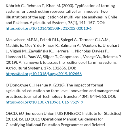
Köbrich C., Rehman T., Khan M. (2003). Typification of farming
systems for constructing representative farm models: Two
illustrations of the application of multi-variate analyses in Chile
and Pakistan. Agricultural Systems, 76(1), 141–157. DOI:
https://doi.org/10.1016/S0308-521X(02)00013-6
Meuwissen M.P.M., Feindt P.H., Spiegel A., Termeer C.J.A.M.,
Mathijs E., Mey Y. de, Finger R., Balmann A., Wauters E., Urquhart
J., Vigani M., Zawalińska K., Herrera H., Nicholas-Davies P.,
Hansson H., Paas W., Slijper T., Coopmans I., Vroege W., Reidsma P.
(2019). A framework to assess the resilience of farming systems.
Agricultural Systems, 176, 102656. DOI:
https://doi.org/10.1016/j.agsy.2019.102656
O’Donoghue C., Heanue K. (2018). The impact of formal
agricultural education on farm level innovation and management
practices. Journal of Technology Transfer, 43(4), 844–863. DOI:
https://doi.org/10.1007/s10961-016-9529-9
OECD, EU [European Union], UIS [UNESCO Institute for Statistics]
(2015). ISCED 2011 Operational Manual: Guidelines for
Classifying National Education Programmes and Related