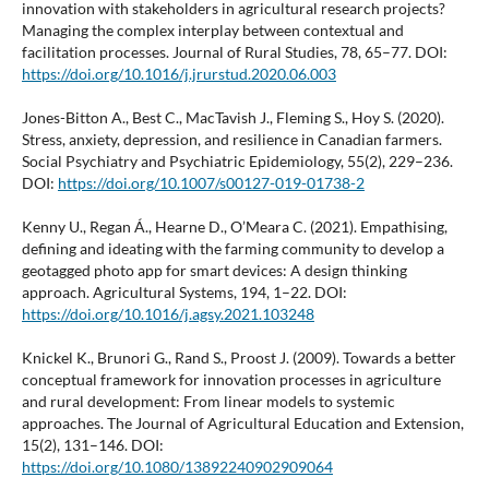
innovation with stakeholders in agricultural research projects?
Managing the complex interplay between contextual and
facilitation processes. Journal of Rural Studies, 78, 65–77. DOI:
https://doi.org/10.1016/j.jrurstud.2020.06.003
Jones-Bitton A., Best C., MacTavish J., Fleming S., Hoy S. (2020).
Stress, anxiety, depression, and resilience in Canadian farmers.
Social Psychiatry and Psychiatric Epidemiology, 55(2), 229–236.
DOI:
https://doi.org/10.1007/s00127-019-01738-2
Kenny U., Regan Á., Hearne D., O’Meara C. (2021). Empathising,
defining and ideating with the farming community to develop a
geotagged photo app for smart devices: A design thinking
approach. Agricultural Systems, 194, 1–22. DOI:
https://doi.org/10.1016/j.agsy.2021.103248
Knickel K., Brunori G., Rand S., Proost J. (2009). Towards a better
conceptual framework for innovation processes in agriculture
and rural development: From linear models to systemic
approaches. The Journal of Agricultural Education and Extension,
15(2), 131–146. DOI:
https://doi.org/10.1080/13892240902909064