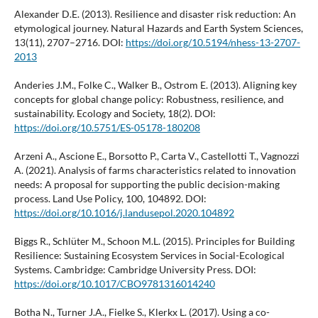
Alexander D.E. (2013). Resilience and disaster risk reduction: An
etymological journey. Natural Hazards and Earth System Sciences,
13(11), 2707–2716. DOI:
https://doi.org/10.5194/nhess-13-2707-
2013
Anderies J.M., Folke C., Walker B., Ostrom E. (2013). Aligning key
concepts for global change policy: Robustness, resilience, and
sustainability. Ecology and Society, 18(2). DOI:
https://doi.org/10.5751/ES-05178-180208
Arzeni A., Ascione E., Borsotto P., Carta V., Castellotti T., Vagnozzi
A. (2021). Analysis of farms characteristics related to innovation
needs: A proposal for supporting the public decision-making
process. Land Use Policy, 100, 104892. DOI:
https://doi.org/10.1016/j.landusepol.2020.104892
Biggs R., Schlüter M., Schoon M.L. (2015). Principles for Building
Resilience: Sustaining Ecosystem Services in Social-Ecological
Systems. Cambridge: Cambridge University Press. DOI:
https://doi.org/10.1017/CBO9781316014240
Botha N., Turner J.A., Fielke S., Klerkx L. (2017). Using a co-