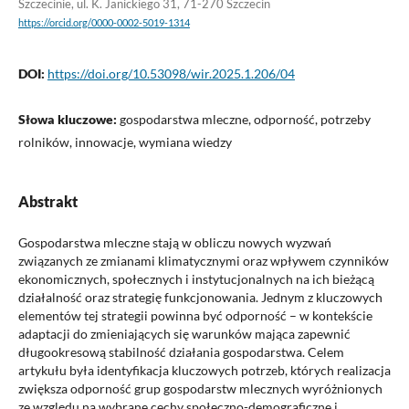
Szczecinie, ul. K. Janickiego 31, 71-270 Szczecin
https://orcid.org/0000-0002-5019-1314
DOI:
https://doi.org/10.53098/wir.2025.1.206/04
Słowa kluczowe:
gospodarstwa mleczne, odporność, potrzeby
rolników, innowacje, wymiana wiedzy
Abstrakt
Gospodarstwa mleczne stają w obliczu nowych wyzwań
związanych ze zmianami klimatycznymi oraz wpływem czynników
ekonomicznych, społecznych i instytucjonalnych na ich bieżącą
działalność oraz strategię funkcjonowania. Jednym z kluczowych
elementów tej strategii powinna być odporność – w kontekście
adaptacji do zmieniających się warunków mająca zapewnić
długookresową stabilność działania gospodarstwa. Celem
artykułu była identyfikacja kluczowych potrzeb, których realizacja
zwiększa odporność grup gospodarstw mlecznych wyróżnionych
ze względu na wybrane cechy społeczno-demograficzne i