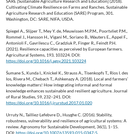
SARE [Sustainable Agriculture Research and Education] (2018).
Cultivating Climate Resilience on Farms and Ranches. Sustainable
Agriculture Research and Education (SARE) Program, 301.
Washington, DC: SARE, NIFA, USDA.
Spiegel A., Slijper T., Mey Y. de, Meuwissen M.P.M., Poortvliet P.M.,
Rommel J., Hansson H., Vigani M., Soriano B., Wauters E., Appel F.,
Antonioli F., Gavrilescu C., Gradziuk P., Finger R., Feindt P.H.
(2021). Resilience capacities as perceived by European farmers.
Agricultural Systems, 193, 103224. DOI:
https://doi.org/10.1016/j.agsy.2021.103224
Šumane S., Kunda I., Knickel K., Strauss A., Tisenkopfs T., Rios I. des
Ios, Rivera M., Chebach T., Ashkenazy A. (2018). Local and farmers’
knowledge matters! How integrating informal and formal
knowledge enhances sustainable and resilient agriculture. Journal
of Rural Studies, 59, 232–241. DOI:
https://doi.org/10.1016/j.jrurstud.2017.01.020
Urruty N., Tailliez-Lefebvre D., Huyghe C. (2016). Stability,
robustness, vulnerability and resilience of agricultural systems: A
review. Agronomy for Sustainable Development, 36(1), 1–15.
DOI:
https://doi.org/10.1007/s13593-015-0347-5