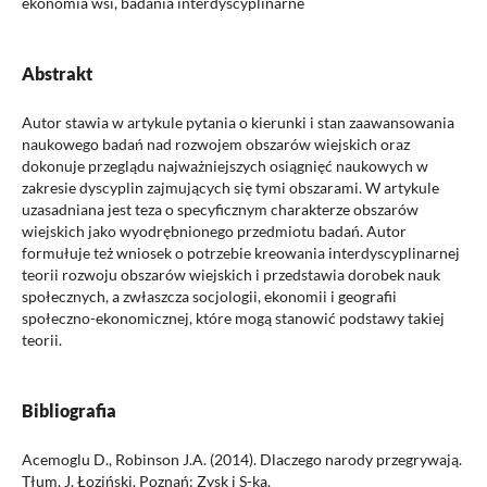
ekonomia wsi, badania interdyscyplinarne
Abstrakt
Autor stawia w artykule pytania o kierunki i stan zaawansowania
naukowego badań nad rozwojem obszarów wiejskich oraz
dokonuje przeglądu najważniejszych osiągnięć naukowych w
zakresie dyscyplin zajmujących się tymi obszarami. W artykule
uzasadniana jest teza o specyficznym charakterze obszarów
wiejskich jako wyodrębnionego przedmiotu badań. Autor
formułuje też wniosek o potrzebie kreowania interdyscyplinarnej
teorii rozwoju obszarów wiejskich i przedstawia dorobek nauk
społecznych, a zwłaszcza socjologii, ekonomii i geografii
społeczno-ekonomicznej, które mogą stanowić podstawy takiej
teorii.
Bibliografia
Acemoglu D., Robinson J.A. (2014). Dlaczego narody przegrywają.
Tłum. J. Łoziński. Poznań: Zysk i S-ka.