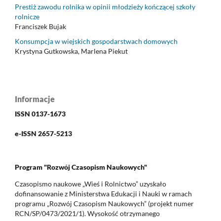
Prestiż zawodu rolnika w opinii młodzieży kończącej szkoły
rolnicze
Franciszek Bujak
Konsumpcja w wiejskich gospodarstwach domowych
Krystyna Gutkowska, Marlena Piekut
Informacje
ISSN 0137-1673
e-ISSN 2657-5213
Program "Rozwój Czasopism Naukowych"
Czasopismo naukowe „Wieś i Rolnictwo” uzyskało
dofinansowanie z Ministerstwa Edukacji i Nauki w ramach
programu „Rozwój Czasopism Naukowych” (projekt numer
RCN/SP/0473/2021/1). Wysokość otrzymanego