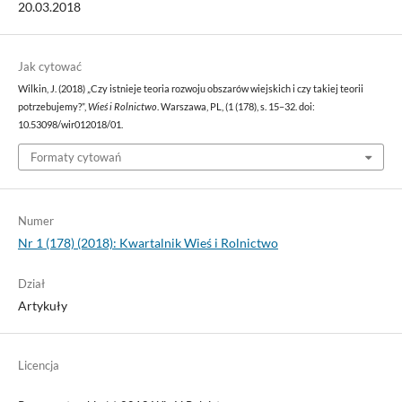
20.03.2018
Jak cytować
Wilkin, J. (2018) „Czy istnieje teoria rozwoju obszarów wiejskich i czy takiej teorii
potrzebujemy?”,
Wieś i Rolnictwo
. Warszawa, PL, (1 (178), s. 15–32. doi:
10.53098/wir012018/01.
Formaty cytowań
Numer
Nr 1 (178) (2018): Kwartalnik Wieś i Rolnictwo
Dział
Artykuły
Licencja