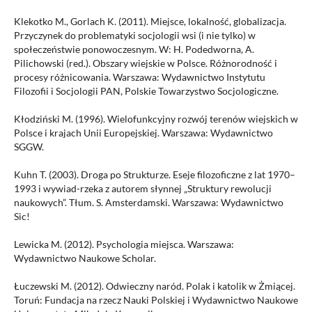
Klekotko M., Gorlach K. (2011). Miejsce, lokalność, globalizacja.
Przyczynek do problematyki socjologii wsi (i nie tylko) w
społeczeństwie ponowoczesnym. W: H. Podedworna, A.
Pilichowski (red.). Obszary wiejskie w Polsce. Różnorodność i
procesy różnicowania. Warszawa: Wydawnictwo Instytutu
Filozofii i Socjologii PAN, Polskie Towarzystwo Socjologiczne.
Kłodziński M. (1996). Wielofunkcyjny rozwój terenów wiejskich w
Polsce i krajach Unii Europejskiej. Warszawa: Wydawnictwo
SGGW.
Kuhn T. (2003). Droga po Strukturze. Eseje filozoficzne z lat 1970–
1993 i wywiad-rzeka z autorem słynnej „Struktury rewolucji
naukowych”. Tłum. S. Amsterdamski. Warszawa: Wydawnictwo
Sic!
Lewicka M. (2012). Psychologia miejsca. Warszawa:
Wydawnictwo Naukowe Scholar.
Łuczewski M. (2012). Odwieczny naród. Polak i katolik w Żmiącej.
Toruń: Fundacja na rzecz Nauki Polskiej i Wydawnictwo Naukowe