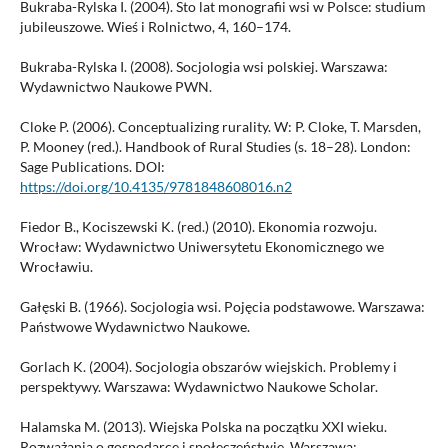
Bukraba-Rylska I. (2004). Sto lat monografii wsi w Polsce: studium
jubileuszowe. Wieś i Rolnictwo, 4, 160–174.
Bukraba-Rylska I. (2008). Socjologia wsi polskiej. Warszawa:
Wydawnictwo Naukowe PWN.
Cloke P. (2006). Conceptualizing rurality. W: P. Cloke, T. Marsden,
P. Mooney (red.). Handbook of Rural Studies (s. 18–28). London:
Sage Publications. DOI:
https://doi.org/10.4135/9781848608016.n2
Fiedor B., Kociszewski K. (red.) (2010). Ekonomia rozwoju.
Wrocław: Wydawnictwo Uniwersytetu Ekonomicznego we
Wrocławiu.
Gałęski B. (1966). Socjologia wsi. Pojęcia podstawowe. Warszawa:
Państwowe Wydawnictwo Naukowe.
Gorlach K. (2004). Socjologia obszarów wiejskich. Problemy i
perspektywy. Warszawa: Wydawnictwo Naukowe Scholar.
Halamska M. (2013). Wiejska Polska na początku XXI wieku.
Rozważania o gospodarce i społeczeństwie. Warszawa: