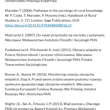
Uniwersytetu Mikołaja Kopernika.
Marsden T. (2006). Pathways in the sociology of rural knowledge.
W: P. Cloke, T. Marsden, P. Mooney (red.). Handbook of Rural
Studies (s. 3–17). London: Sage Publications. DOI:
https://doi.org/10.4135/9781848608016.n1
Mokrzycki E. (2007). Do nauki przychodzi się nie tylko z pytaniami.
Warszawa: Wydawnictwo Instytutu Filozofii i Socjologii PAN.
Podedworna H., Pilichowski A. (red.) (2011). Obszary wiejskie w
Polsce. Różnorodność i procesy różnicowania. Warszawa:
Wydawnictwo Instytutu Filozofii i Socjologii PAN, Polskie
Towarzystwo Socjologiczne.
Rosner A., Stanny M. (2016). Monitoring rozwoju obszarów
wiejskich. Etap II. Przestrzenne zróżnicowanie poziomu rozwoju
społeczno-gospodarczego obszarów wiejskich. Warszawa:
Fundacja Europejski Fundusz Rozwoju Wsi Polskiej, Instytut
Rozwoju Wsi i Rolnictwa PAN.
Stiglitz J.E., Sen A., Fitoussi J.-P. (2013). Błąd pomiaru. Dlaczego
PKB nie wystarcza. Raport Komisji d.s. Pomiaru Wydajności