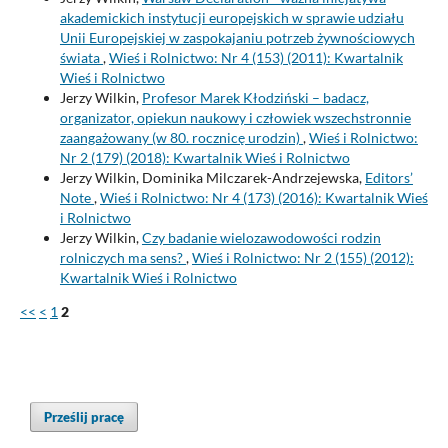
akademickich instytucji europejskich w sprawie udziału
Unii Europejskiej w zaspokajaniu potrzeb żywnościowych
świata
,
Wieś i Rolnictwo: Nr 4 (153) (2011): Kwartalnik
Wieś i Rolnictwo
Jerzy Wilkin,
Profesor Marek Kłodziński – badacz,
organizator, opiekun naukowy i człowiek wszechstronnie
zaangażowany (w 80. rocznicę urodzin)
,
Wieś i Rolnictwo:
Nr 2 (179) (2018): Kwartalnik Wieś i Rolnictwo
Jerzy Wilkin, Dominika Milczarek-Andrzejewska,
Editors’
Note
,
Wieś i Rolnictwo: Nr 4 (173) (2016): Kwartalnik Wieś
i Rolnictwo
Jerzy Wilkin,
Czy badanie wielozawodowości rodzin
rolniczych ma sens?
,
Wieś i Rolnictwo: Nr 2 (155) (2012):
Kwartalnik Wieś i Rolnictwo
<<
<
1
2
Prześlij pracę