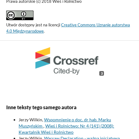
Prawa autorskie (c) 2018 Wieś i Rolnictwo
Utwór dostępny jest na licencji
Creative Commons Uznanie autorstwa
4.0 Międzynarodowe
.
3
Inne teksty tego samego autora
Jerzy Wilkin,
Wspomnienie o doc. dr hab. Marku
Muszyńskim
,
Wieś i Rolnictwo: Nr 4 (141) (2008):
Kwartalnik Wieś i Rolnictwo
Jerzy Wilkin,
Warsaw Declaration - ważna inicjatywa