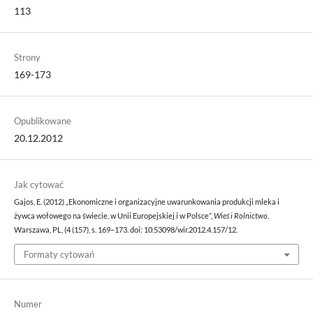
113
Strony
169-173
Opublikowane
20.12.2012
Jak cytować
Gajos, E. (2012) „Ekonomiczne i organizacyjne uwarunkowania produkcji mleka i
żywca wołowego na świecie, w Unii Europejskiej i w Polsce”,
Wieś i Rolnictwo
.
Warszawa, PL, (4 (157), s. 169–173. doi: 10.53098/wir.2012.4.157/12.
Formaty cytowań
Numer