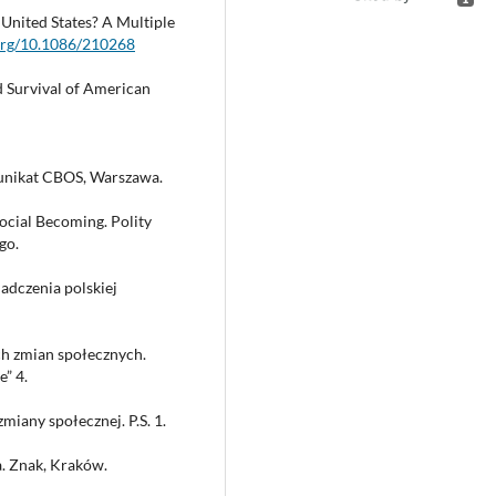
e United States? A Multiple
.org/10.1086/210268
d Survival of American
munikat CBOS, Warszawa.
Social Becoming. Polity
go.
adczenia polskiej
ch zmian społecznych.
e” 4.
iany społecznej. P.S. 1.
a. Znak, Kraków.