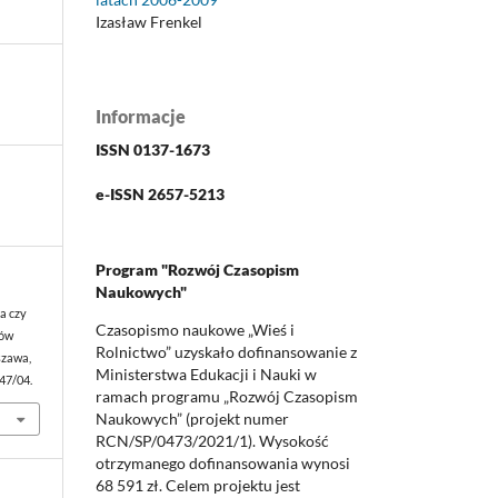
Izasław Frenkel
Informacje
ISSN 0137-1673
e-ISSN 2657-5213
Program "Rozwój Czasopism
Naukowych"
a czy
Czasopismo naukowe „Wieś i
ców
Rolnictwo” uzyskało dofinansowanie z
szawa,
Ministerstwa Edukacji i Nauki w
147/04.
ramach programu „Rozwój Czasopism
Naukowych” (projekt numer
RCN/SP/0473/2021/1). Wysokość
otrzymanego dofinansowania wynosi
68 591 zł. Celem projektu jest