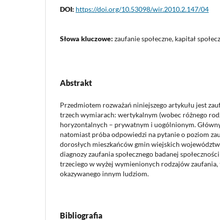
DOI:
https://doi.org/10.53098/wir.2010.2.147/04
Słowa kluczowe:
zaufanie społeczne, kapitał społec
Abstrakt
Przedmiotem rozważań niniejszego artykułu jest zau
trzech wymiarach: wertykalnym (wobec różnego rodz
horyzontalnych – prywatnym i uogólnionym. Główny
natomiast próba odpowiedzi na pytanie o poziom za
dorosłych mieszkańców gmin wiejskich województwa
diagnozy zaufania społecznego badanej społeczności
trzeciego w wyżej wymienionych rodzajów zaufania, 
okazywanego innym ludziom.
Bibliografia