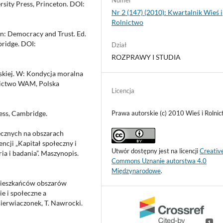
Numer
rsity Press, Princeton. DOI:
Nr 2 (147) (2010): Kwartalnik Wieś i
Rolnictwo
 In: Democracy and Trust. Ed.
ridge. DOI:
Dział
ROZPRAWY I STUDIA
skiej. W: Kondycja moralna
nictwo WAM, Polska
Licencja
Prawa autorskie (c) 2010 Wieś i Rolni
ress, Cambridge.
cznych na obszarach
ncji „Kapitał społeczny i
Utwór dostępny jest na licencji
Creativ
ia i badania”. Maszynopis.
Commons Uznanie autorstwa 4.0
Międzynarodowe
.
mieszkańców obszarów
e i społeczne a
ierwiaczonek, T. Nawrocki.
1