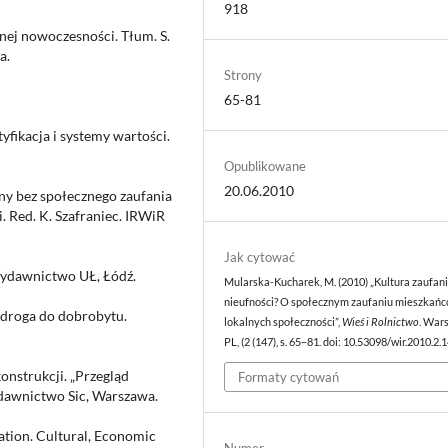
918
nej nowoczesności. Tłum. S.
a.
Strony
65-81
yfikacja i systemy wartości.
Opublikowane
20.06.2010
ny bez społecznego zaufania
. Red. K. Szafraniec. IRWiR
Jak cytować
Wydawnictwo UŁ, Łódź.
Mularska-Kucharek, M. (2010) „Kultura zaufani
nieufności? O społecznym zaufaniu mieszkań
 droga do dobrobytu.
lokalnych społeczności”,
Wieś i Rolnictwo
. War
PL, (2 (147), s. 65–81. doi: 10.53098/wir.2010.2.
onstrukcji. „Przegląd
Formaty cytowań
ydawnictwo Sic, Warszawa.
ation. Cultural, Economic