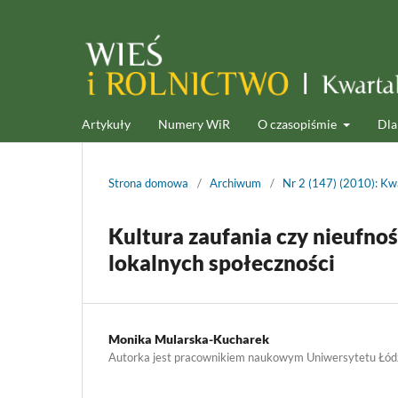
Artykuły
Numery WiR
O czasopiśmie
Dla
Strona domowa
/
Archiwum
/
Nr 2 (147) (2010): Kwa
Kultura zaufania czy nieufn
lokalnych społeczności
Monika Mularska-Kucharek
Autorka jest pracownikiem naukowym Uniwersytetu Łód