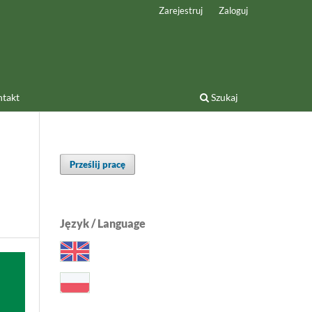
Zarejestruj
Zaloguj
takt
Szukaj
Prześlij pracę
Język / Language