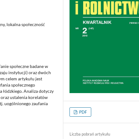
zny, lokalna społeczność
fanie społeczne badane w
aju instytucji) oraz dwóch
m celem artykułu jest
ufania społecznego
 łódzkiego. Analiza dotyczy
 oraz ustalenia korelatów
tj. uogólnionego zaufania
PDF
Liczba pobrań artykułu