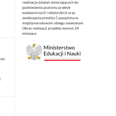
realizacja działań zmierzających do
podniesienia poziomu praktyk
wydawniczych i edytorskich oraz
zwiększania prestiżu Czasopisma w
międzynarodowym obiegu naukowym.
Okres realizacji projektu wynosi 24
miesiące.
ctwo
e