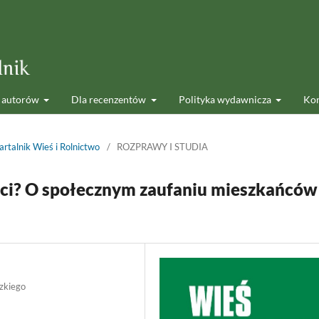
 autorów
Dla recenzentów
Polityka wydawnicza
Kon
rtalnik Wieś i Rolnictwo
/
ROZPRAWY I STUDIA
ości? O społecznym zaufaniu mieszkańców
zkiego