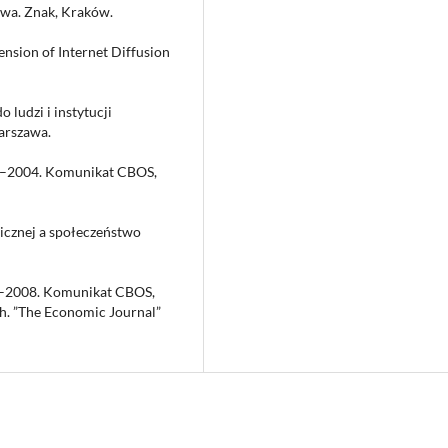
twa. Znak, Kraków.
ension of Internet Diffusion
 ludzi i instytucji
arszawa.
98–2004. Komunikat CBOS,
licznej a społeczeństwo
02–2008. Komunikat CBOS,
th. ”The Economic Journal”