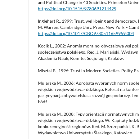
and Political Change in 43 Societies. Princeton Unive
https://doi.org/10.1515/9780691214429
Inglehart R., 1999: Trust, well-being and democracy.
M. Warren. Cambridge Univ. Press, New York – Camb
https://doi.org/10.1017/CBO9780511659959.004
Kocik L., 2002: Anomia moralno-obyczajowa wsi pol
społeczeństwa polskiego. Red. J. Mariański. Wydaw
Akademia Nauk, Komitet Socjologii, Kraków.
Misztal B., 1996: Trust in Modern Societies. Polity P
Mularska M., 2006: Aprobata wybranych norm społe
wiejskich województwa łódzkiego. Referat na konfere
partycypacja obywatelska a rozwój gospodarczy. Teor
Łódź.
Mularska M., 2008: Typy orientacji normatywnych 
wiejskich województwa łódzkiego. W: Kapitały ludzki
konkurencyjność regionów. Red. M. Szczepański, K. B
Wydawnictwo Uniwersytetu Śląskiego, Katowice.