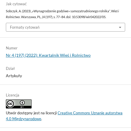
Jak cytować
Sobczyk, A. (2023) „«Wynagrodzenie godziwe» samozatrudnionego rolnika”,
Wieś i
Rolnictwo
. Warszawa, PL, (4 (197), s. 77–84. doi: 10.53098/wir042022/05.
Formaty cytowań
Numer
Nr 4 (197) (2022): Kwartalnik Wieś i Rolnictwo
Dział
Artykuły
Licencja
Utwór dostępny jest na licencji
Creative Commons Uznanie autorstwa
4.0 Międzynarodowe
.