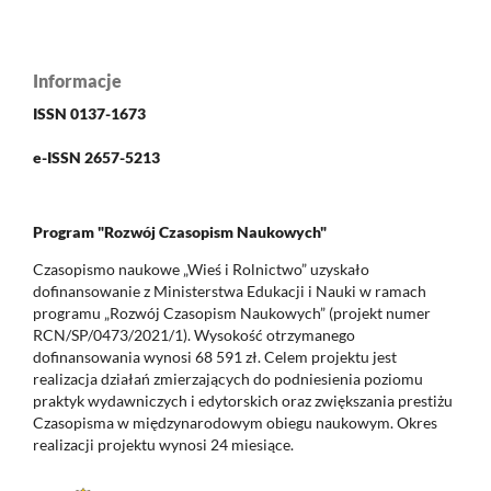
Informacje
ISSN 0137-1673
e-ISSN 2657-5213
Program "Rozwój Czasopism Naukowych"
Czasopismo naukowe „Wieś i Rolnictwo” uzyskało
dofinansowanie z Ministerstwa Edukacji i Nauki w ramach
programu „Rozwój Czasopism Naukowych” (projekt numer
RCN/SP/0473/2021/1). Wysokość otrzymanego
dofinansowania wynosi 68 591 zł. Celem projektu jest
realizacja działań zmierzających do podniesienia poziomu
praktyk wydawniczych i edytorskich oraz zwiększania prestiżu
Czasopisma w międzynarodowym obiegu naukowym. Okres
realizacji projektu wynosi 24 miesiące.