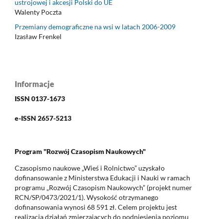
ustrojowej i akcesji Polski do UE
Walenty Poczta
Przemiany demograficzne na wsi w latach 2006-2009
Izasław Frenkel
Informacje
ISSN 0137-1673
e-ISSN 2657-5213
Program "Rozwój Czasopism Naukowych"
Czasopismo naukowe „Wieś i Rolnictwo” uzyskało
dofinansowanie z Ministerstwa Edukacji i Nauki w ramach
programu „Rozwój Czasopism Naukowych” (projekt numer
RCN/SP/0473/2021/1). Wysokość otrzymanego
dofinansowania wynosi 68 591 zł. Celem projektu jest
realizacja działań zmierzających do podniesienia poziomu