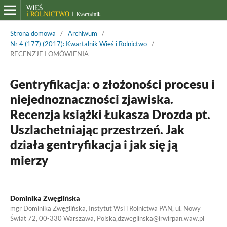
Strona domowa
/
Archiwum
/
Nr 4 (177) (2017): Kwartalnik Wieś i Rolnictwo
/
RECENZJE I OMÓWIENIA
Gentryfikacja: o złożoności procesu i
niejednoznaczności zjawiska.
Recenzja książki Łukasza Drozda pt.
Uszlachetniając przestrzeń. Jak
działa gentryfikacja i jak się ją
mierzy
Dominika Zwęglińska
mgr Dominika Zwęglińska, Instytut Wsi i Rolnictwa PAN, ul. Nowy
Świat 72, 00-330 Warszawa, Polska,dzweglinska@irwirpan.waw.pl