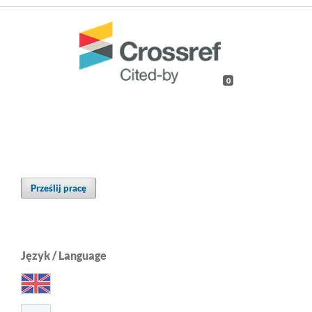
0
Prześlij pracę
Język / Language