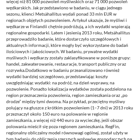
więcej niż 81 000 pozwoleń myśliwskich oraz 71 000 pozwoleń
wędkarskich. Jak przedstawiono w badaniu, w ciągu jednego
sezonu, klienci Metsähallitus wydali ponad 33 mln EUR w
regionach objętych pozwoleniem. Artykuł ukazuje, że myśliwi i
wędkarze w Finlandii chętnie podróżują, a ich wydatki wspierają
regionalne gospodarki. Latem i jesienią 2013 roku, Metsähallitus
przeprowadziło badanie, które dostarczyło szczegółowych i
aktualnych informacji, które mogły być wykorzystane do badań
ilościowych i jakościowych. W badaniu, prywatne wydatki
myśliwych i wędkarzy zostały zaklasyfikowane w poniższe grupy:
handel, zakwaterowanie, restauracje, transport publiczny oraz
rozrywka.Dodatkowo w badaniu przeanalizowano również
wydatki bardziej szczegółowo, przedstawiając koszty
uwzględniając wydatki: na podróż, na dzień wyprawy, na
pozwolenie. Ponadto lokalizacja wydatków została podzielona na
region przeznaczenia pozwolenia, region zamieszkania oraz „po
drodze” między tymi dwoma. Na przykład, przeciętny myśliwy
polujący na głuszce z krótkim pozwoleniem (1–7 dni) w 2013 roku
przeznaczył około 150 euro na polowanie w regionie
zamieszkania, a więcej niż 440 euro za wycieczkę, jeśli obszar
polowania mieścił się poza regionem zamieszkania. RegFin,
regionalny obliczalny model równowagi ogólnej, został użyty w
tym badaniu do obliczenia szerszych wpływów gospodarczych na