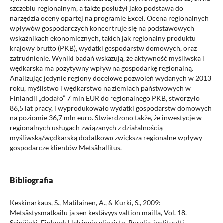
szczeblu regionalnym, a także posłużył jako podstawa do
narzędzia oceny opartej na programie Excel. Ocena regionalnych
wpływów gospodarczych koncentruje się na podstawowych
wskaźnikach ekonomicznych, takich jak regionalny produktu
krajowy brutto (PKB), wydatki gospodarstw domowych, oraz
zatrudnienie. Wyniki badań wskazują, że aktywność myśliwska i
wędkarska ma pozytywny wpływ na gospodarkę regionalną.
Analizując jedynie regiony docelowe pozwoleń wydanych w 2013
roku, myślistwo i wędkarstwo na ziemiach państwowych w
Finlandii „dodało” 7 mln EUR do regionalnego PKB, stworzyło
86,5 lat pracy, i wyprodukowało wydatki gospodarstw domowych
na poziomie 36,7 mln euro. Stwierdzono także, że inwestycje w
regionalnych usługach związanych z działalnością
myśliwską/wędkarską dodatkowo zwiększa regionalne wpływy
gospodarcze klientów Metsähallitus.
Bibliografia
Keskinarkaus, S., Matilainen, A., & Kurki, S., 2009:
Metsästysmatkailu ja sen kestävyys valtion mailla, Vol. 18.
Seinäjoki, Finland: Helsingin yliopisto, Ruralia-instituutti.