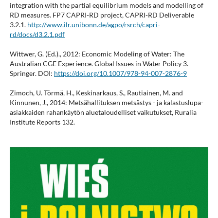
integration with the partial equilibrium models and modelling of
RD measures. FP7 CAPRI-RD project, CAPRI-RD Deliverable
3.2.1.
http://www.ilr.unibonn.de/agpo/rsrch/capri-
rd/docs/d3.2.1.pdf
Wittwer, G. (Ed.)., 2012: Economic Modeling of Water: The
Australian CGE Experience. Global Issues in Water Policy 3.
Springer. DOI:
https://doi.org/10.1007/978-94-007-2876-9
Zimoch, U. Törmä, H., Keskinarkaus, S., Rautiainen, M. and
Kinnunen, J., 2014: Metsähallituksen metsästys - ja kalastuslupa-
asiakkaiden rahankäytön aluetaloudelliset vaikutukset, Ruralia
Institute Reports 132.