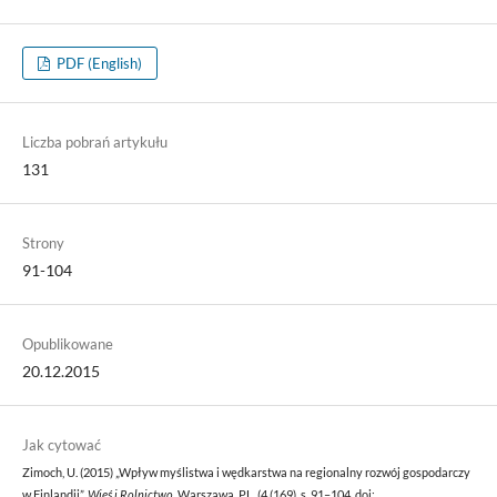
PDF (English)
Liczba pobrań artykułu
131
Strony
91-104
Opublikowane
20.12.2015
Jak cytować
Zimoch, U. (2015) „Wpływ myślistwa i wędkarstwa na regionalny rozwój gospodarczy
w Finlandii”,
Wieś i Rolnictwo
. Warszawa, PL, (4 (169), s. 91–104. doi: