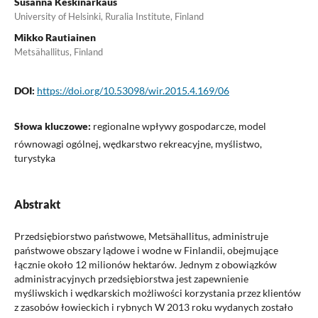
Susanna Keskinarkaus
University of Helsinki, Ruralia Institute, Finland
Mikko Rautiainen
Metsähallitus, Finland
DOI:
https://doi.org/10.53098/wir.2015.4.169/06
Słowa kluczowe:
regionalne wpływy gospodarcze, model
równowagi ogólnej, wędkarstwo rekreacyjne, myślistwo,
turystyka
Abstrakt
Przedsiębiorstwo państwowe, Metsähallitus, administruje
państwowe obszary lądowe i wodne w Finlandii, obejmujące
łącznie około 12 milionów hektarów. Jednym z obowiązków
administracyjnych przedsiębiorstwa jest zapewnienie
myśliwskich i wędkarskich możliwości korzystania przez klientów
z zasobów łowieckich i rybnych W 2013 roku wydanych zostało