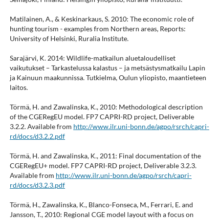
Matilainen, A., & Keskinarkaus, S. 2010: The economic role of
hunting tourism - examples from Northern areas, Reports:
University of Helsinki, Ruralia Institute.
Sarajärvi, K. 2014: Wildlife-matkailun aluetaloudelliset
vaikutukset – Tarkastelussa kalastus – ja metsästysmatkailu Lapin
ja Kainuun maakunnissa. Tutkielma, Oulun yliopisto, maantieteen
laitos.
Törmä, H. and Zawalinska, K., 2010: Methodological description
of the CGERegEU model. FP7 CAPRI-RD project, Deliverable
3.2.2. Available from
http://www.ilr.uni-bonn.de/agpo/rsrch/capri-
rd/docs/d3.2.2.pdf
Törmä, H. and Zawalinska, K., 2011: Final documentation of the
CGERegEU+ model. FP7 CAPRI-RD project, Deliverable 3.2.3.
Available from
http://www.ilr.uni-bonn.de/agpo/rsrch/capri-
rd/docs/d3.2.3.pdf
Törmä, H., Zawalinska, K., Blanco-Fonseca, M., Ferrari, E. and
Jansson, T., 2010: Regional CGE model layout with a focus on