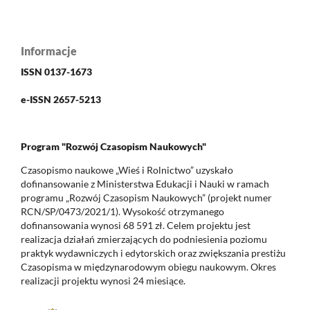
Informacje
ISSN 0137-1673
e-ISSN 2657-5213
Program "Rozwój Czasopism Naukowych"
Czasopismo naukowe „Wieś i Rolnictwo” uzyskało
dofinansowanie z Ministerstwa Edukacji i Nauki w ramach
programu „Rozwój Czasopism Naukowych” (projekt numer
RCN/SP/0473/2021/1). Wysokość otrzymanego
dofinansowania wynosi 68 591 zł. Celem projektu jest
realizacja działań zmierzających do podniesienia poziomu
praktyk wydawniczych i edytorskich oraz zwiększania prestiżu
Czasopisma w międzynarodowym obiegu naukowym. Okres
realizacji projektu wynosi 24 miesiące.