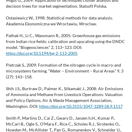
Migut G., 2009: Application of techniques cluster analysis and
decision trees for market segmentation. Statsoft Polska.
Ostasiewicz W., 1998: Statistical methods for data analysis.
Akademia Ekonomiczna we Wrocławiu, Wrocław.
Pathak H., Li C., Wassmann R., 2005: Greenhouse gas emissions
from Indian rice fields: calibration and upscaling using the DNDC
model. “Biogeosciences” 2, 113–123. DOI:
https://doi.org/10.5194/bg-2-113-2005
Pietrzak S., 2009: Formation of the nitrogen cycle in macro-and
microsystems farming. “Water – Environment – Rural Areas” 9, 3
(27): 143–158.
Shih J.S., Burtraw D., Palmer K., Siikamaki J., 2008: Air Emissions
of Ammonia and Methane from Livestock Operations: Valuation
and Policy Options. Air & Waste Management Association,
Washington. DOI:
https://doi.org/10.3155/1047-3289.58.9.1117
Smith P., Martino D., Cai Z., Gwary D., Janzen h.H., Kumar P.,
McCarl B., Ogle S., O’Mara F., Rice C., Scholes R.J., Sirotenko O.,
Howden M., McAllister T., Pan G., Romanenkov V., Schneider U.,