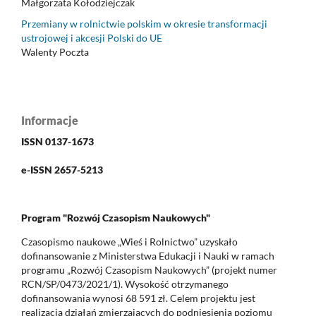
Małgorzata Kołodziejczak
Przemiany w rolnictwie polskim w okresie transformacji
ustrojowej i akcesji Polski do UE
Walenty Poczta
Informacje
ISSN 0137-1673
e-ISSN 2657-5213
Program "Rozwój Czasopism Naukowych"
Czasopismo naukowe „Wieś i Rolnictwo” uzyskało
dofinansowanie z Ministerstwa Edukacji i Nauki w ramach
programu „Rozwój Czasopism Naukowych” (projekt numer
RCN/SP/0473/2021/1). Wysokość otrzymanego
dofinansowania wynosi 68 591 zł. Celem projektu jest
realizacja działań zmierzających do podniesienia poziomu