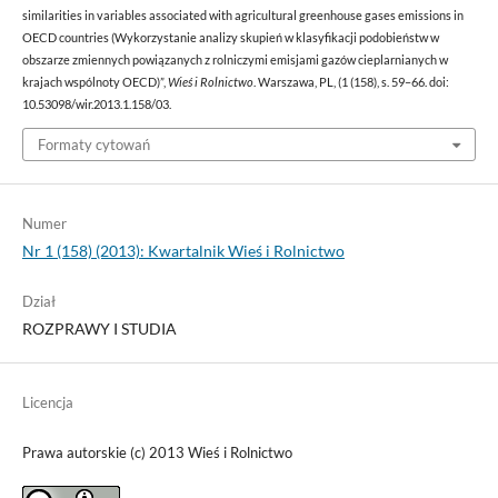
similarities in variables associated with agricultural greenhouse gases emissions in
OECD countries (Wykorzystanie analizy skupień w klasyfikacji podobieństw w
obszarze zmiennych powiązanych z rolniczymi emisjami gazów cieplarnianych w
krajach wspólnoty OECD)”,
Wieś i Rolnictwo
. Warszawa, PL, (1 (158), s. 59–66. doi:
10.53098/wir.2013.1.158/03.
Formaty cytowań
Numer
Nr 1 (158) (2013): Kwartalnik Wieś i Rolnictwo
Dział
ROZPRAWY I STUDIA
Licencja
Prawa autorskie (c) 2013 Wieś i Rolnictwo