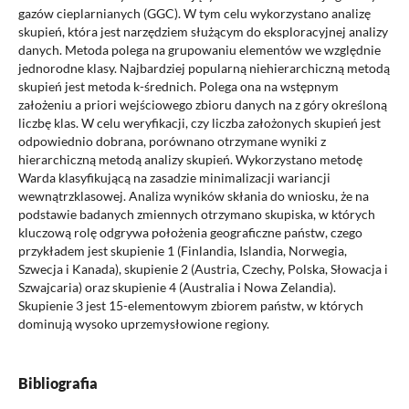
gazów cieplarnianych (GGC). W tym celu wykorzystano analizę
skupień, która jest narzędziem służącym do eksploracyjnej analizy
danych. Metoda polega na grupowaniu elementów we względnie
jednorodne klasy. Najbardziej popularną niehierarchiczną metodą
skupień jest metoda k-średnich. Polega ona na wstępnym
założeniu a priori wejściowego zbioru danych na z góry określoną
liczbę klas. W celu weryfikacji, czy liczba założonych skupień jest
odpowiednio dobrana, porównano otrzymane wyniki z
hierarchiczną metodą analizy skupień. Wykorzystano metodę
Warda klasyfikującą na zasadzie minimalizacji wariancji
wewnątrzklasowej. Analiza wyników skłania do wniosku, że na
podstawie badanych zmiennych otrzymano skupiska, w których
kluczową rolę odgrywa położenia geograficzne państw, czego
przykładem jest skupienie 1 (Finlandia, Islandia, Norwegia,
Szwecja i Kanada), skupienie 2 (Austria, Czechy, Polska, Słowacja i
Szwajcaria) oraz skupienie 4 (Australia i Nowa Zelandia).
Skupienie 3 jest 15-elementowym zbiorem państw, w których
dominują wysoko uprzemysłowione regiony.
Bibliografia