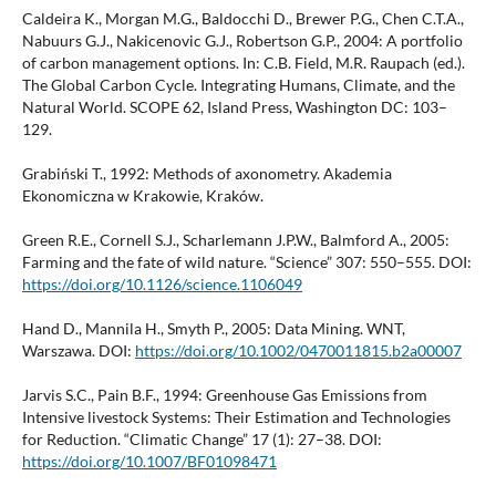
Caldeira K., Morgan M.G., Baldocchi D., Brewer P.G., Chen C.T.A.,
Nabuurs G.J., Nakicenovic G.J., Robertson G.P., 2004: A portfolio
of carbon management options. In: C.B. Field, M.R. Raupach (ed.).
The Global Carbon Cycle. Integrating Humans, Climate, and the
Natural World. SCOPE 62, Island Press, Washington DC: 103–
129.
Grabiński T., 1992: Methods of axonometry. Akademia
Ekonomiczna w Krakowie, Kraków.
Green R.E., Cornell S.J., Scharlemann J.P.W., Balmford A., 2005:
Farming and the fate of wild nature. “Science” 307: 550–555. DOI:
https://doi.org/10.1126/science.1106049
Hand D., Mannila H., Smyth P., 2005: Data Mining. WNT,
Warszawa. DOI:
https://doi.org/10.1002/0470011815.b2a00007
Jarvis S.C., Pain B.F., 1994: Greenhouse Gas Emissions from
Intensive livestock Systems: Their Estimation and Technologies
for Reduction. “Climatic Change” 17 (1): 27–38. DOI:
https://doi.org/10.1007/BF01098471