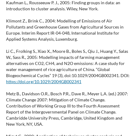
Kaufman L., Rousseeuw P. J., 2005: Finding groups in data: an
introduction to cluster analysis. Wiley, New York.
Klimont Z., Brink C., 2004: Modelling of Emissions of Air
Pollutants and Greenhouse Gases from Agricultural Sources in
Europe. Interim Report IR-04-048, International Institute for
Applied Systems Analysis, Luxemburg.
Li C., Frolking S., Xiao X., Moore B., Boles S., Qiu J., Huang Y., Salas
W., Sass R., 2005: Modelling impacts of farming management
alternatives on CO2, CH4, and N2O emissions: A case study for
water management of rice agriculture of China. “Global
Biogeochemical Cycles” 19 (3), doi:10.1029/2004GB002341. DOI:
https://doi.org/10.1029/2004GB002341
Metz B., Davidson O.R., Bosch P.R., Dave R., Meyer L.A. (ed.) 2007:
Climate Change 2007: Mitigation of Climate Change.
Contribution of Working Group III to the Fourth Assessment
Report of the Intergovernmental Panel on Climate Change.
Cambridde University Press, Cambridge, United Kingdom and
New York, NY, USA.