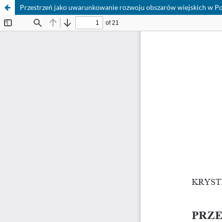
Przestrzeń jako uwarunkowanie rozwoju obszarów wiejskich w Po