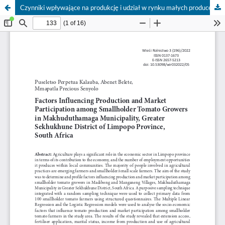
Czynniki wpływające na produkcję i udział w rynku małych producentów pomidorów w gminie Makhuduthamaga, w dystrykcie Sekhukhune w prowincji Limpopo (Republika Południowej Afryki)