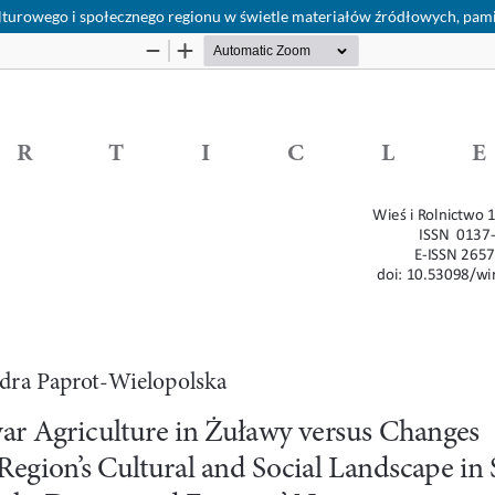
turowego i społecznego regionu w świetle materiałów źródłowych, pamię