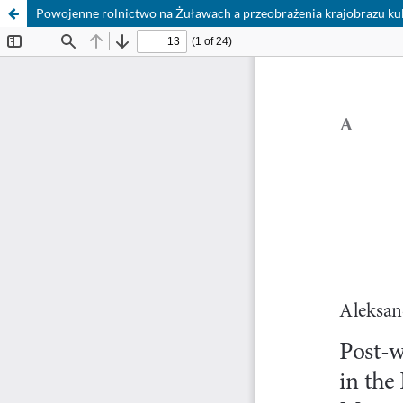
Powojenne rolnictwo na Żuławach a przeobrażenia krajobrazu kul