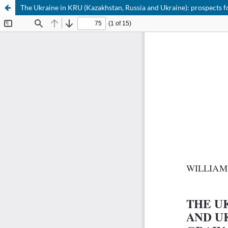
The Ukraine in KRU (Kazakhstan, Russia and Ukraine): prospects f