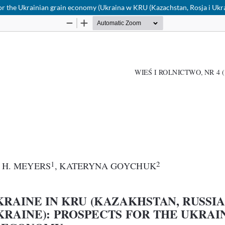
or the Ukrainian grain economy (Ukraina w KRU (Kazachstan, Rosja i Ukr