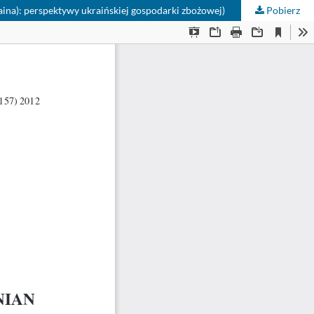
aina): perspektywy ukraińskiej gospodarki zbożowej)
Pobierz