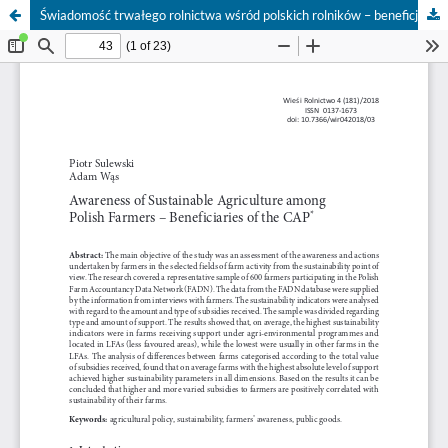
Świadomość trwałego rolnictwa wśród polskich rolników – beneficjentów Wspólnej Polityki Rolnej