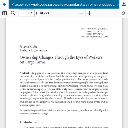
Pracownicy wielkoobszarowego gospodarstwa rolnego wobec zmian własnościowych